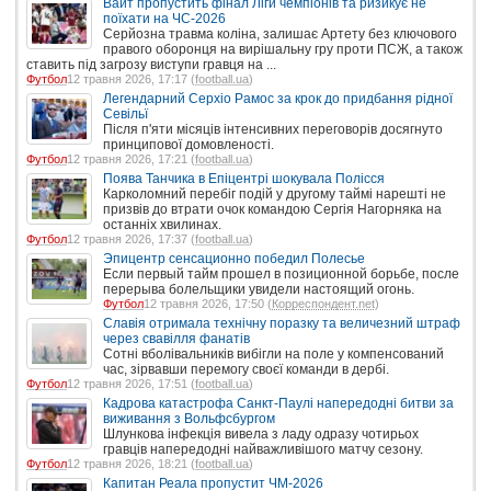
Вайт пропустить фінал Ліги чемпіонів та ризикує не
поїхати на ЧС-2026
Серйозна травма коліна, залишає Артету без ключового
правого оборонця на вирішальну гру проти ПСЖ, а також
ставить під загрозу виступи гравця на ...
Футбол
12 травня 2026, 17:17 (
football.ua
)
Легендарний Серхіо Рамос за крок до придбання рідної
Севільї
Після п'яти місяців інтенсивних переговорів досягнуто
принципової домовленості.
Футбол
12 травня 2026, 17:21 (
football.ua
)
Поява Танчика в Епіцентрі шокувала Полісся
Карколомний перебіг подій у другому таймі нарешті не
призвів до втрати очок командою Сергія Нагорняка на
останніх хвилинах.
Футбол
12 травня 2026, 17:37 (
football.ua
)
Эпицентр сенсационно победил Полесье
Если первый тайм прошел в позиционной борьбе, после
перерыва болельщики увидели настоящий огонь.
Футбол
12 травня 2026, 17:50 (
Корреспондент.net
)
Славія отримала технічну поразку та величезний штраф
через свавілля фанатів
Сотні вболівальників вибігли на поле у компенсований
час, зірвавши перемогу своєї команди в дербі.
Футбол
12 травня 2026, 17:51 (
football.ua
)
Кадрова катастрофа Санкт-Паулі напередодні битви за
виживання з Вольфсбургом
Шлункова інфекція вивела з ладу одразу чотирьох
гравців напередодні найважливішого матчу сезону.
Футбол
12 травня 2026, 18:21 (
football.ua
)
Капитан Реала пропустит ЧМ-2026