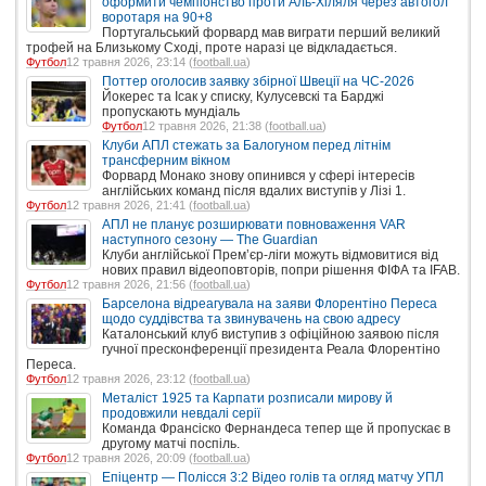
оформити чемпіонство проти Аль-Хіляля через автогол
воротаря на 90+8
Португальський форвард мав виграти перший великий
трофей на Близькому Сході, проте наразі це відкладається.
Футбол
12 травня 2026, 23:14 (
football.ua
)
Поттер оголосив заявку збірної Швеції на ЧС-2026
Йокерес та Ісак у списку, Кулусевскі та Барджі
пропускають мундіаль
Футбол
12 травня 2026, 21:38 (
football.ua
)
Клуби АПЛ стежать за Балогуном перед літнім
трансферним вікном
Форвард Монако знову опинився у сфері інтересів
англійських команд після вдалих виступів у Лізі 1.
Футбол
12 травня 2026, 21:41 (
football.ua
)
АПЛ не планує розширювати повноваження VAR
наступного сезону — The Guardian
Клуби англійської Прем’єр-ліги можуть відмовитися від
нових правил відеоповторів, попри рішення ФІФА та IFAB.
Футбол
12 травня 2026, 21:56 (
football.ua
)
Барселона відреагувала на заяви Флорентіно Переса
щодо суддівства та звинувачень на свою адресу
Каталонський клуб виступив з офіційною заявою після
гучної пресконференції президента Реала Флорентіно
Переса.
Футбол
12 травня 2026, 23:12 (
football.ua
)
Металіст 1925 та Карпати розписали мирову й
продовжили невдалі серії
Команда Франсіско Фернандеса тепер ще й пропускає в
другому матчі поспіль.
Футбол
12 травня 2026, 20:09 (
football.ua
)
Епіцентр — Полісся 3:2 Відео голів та огляд матчу УПЛ