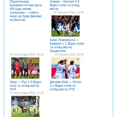
Підлепенець:
Алжир – Австрія 3:3
Буковина готова дати
Відео голів та огляд
бій будь-якому
матчу
супернику — навіть
15 березня 2026, 12:44
якщо це буде Динамо
чи Шахтар
Баєр Леверкузен —
Баварія 1:1 Відео голів
та огляд матчу
Бундесліги
03 листопада 2025, 08:13
13 травня 2026, 20:52
Зоря — Рух 1:0 Відео
Динамо Київ — Колос
гола та огляд матчу
2:1 Відео голів та
УПЛ
огляд матчу УПЛ
23 листопада 2025, 15:25