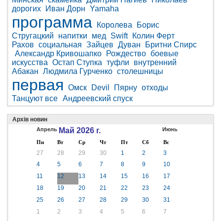
дорогих
Иван Дорн
Yamaha
программа
Королева
Борис
Стругацкий
напитки
мед
Swift
Колин Ферт
Рахов
социальная
Зайцев
Дуван
Бритни Спирс
Александр Кривошапко
Рождество
боевые
искусства
Остап Ступка
туфли
внутренний
Абакан
Людмила Гурченко
столешницы
первая
Омск
Devil
Пярну
отходы
Танцуют все
Андреевский спуск
Архів новин
Апрель
Май 2026 г.
Июнь
Пн
Вт
Ср
Чт
Пт
Сб
Вс
27
28
29
30
1
2
3
4
5
6
7
8
9
10
11
12
13
14
15
16
17
18
19
20
21
22
23
24
25
26
27
28
29
30
31
1
2
3
4
5
6
7