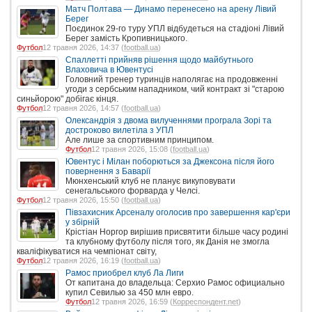
Матч Полтава — Динамо перенесено на арену Лівий
Берег
Поєдинок 29-го туру УПЛ відбудеться на стадіоні Лівий
Берег замість Кропивницького.
Футбол
12 травня 2026, 14:37 (
football.ua
)
Спаллетті прийняв рішення щодо майбутнього
Влаховича в Ювентусі
Головний тренер туринців наполягає на продовженні
угоди з сербським нападником, чий контракт зі "старою
синьйорою" добігає кінця.
Футбол
12 травня 2026, 14:57 (
football.ua
)
Олександрія з двома вилученнями програла Зорі та
достроково вилетіла з УПЛ
Але лише за спортивним принципом.
Футбол
12 травня 2026, 15:08 (
football.ua
)
Ювентус і Мілан поборються за Джексона після його
повернення з Баварії
Мюнхенський клуб не планує викуповувати
сенегальського форварда у Челсі.
Футбол
12 травня 2026, 15:50 (
football.ua
)
Півзахисник Арсеналу оголосив про завершення кар'єри
у збірній
Крістіан Норгор вирішив присвятити більше часу родині
та клубному футболу після того, як Данія не змогла
кваліфікуватися на чемпіонат світу,
Футбол
12 травня 2026, 16:19 (
football.ua
)
Рамос приобрел клуб Ла Лиги
От капитана до владельца: Серхио Рамос официально
купил Севилью за 450 млн евро.
Футбол
12 травня 2026, 16:59 (
Корреспондент.net
)