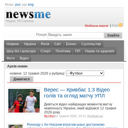
Мова:
рос
укр
eng
Неділя, 09 Серпень
|
Мобільна версія
RSS
Пошук
Новини
Україна
Росія
Світ
Бізнес
Суспільство
Шоу-біз і культура
Спорт
Політика
ПП
Наука та здоров'я
Фото
Відео
Архів новин
новини:
12 травня 2026
у рубриці:
Верес — Кривбас 1:3 Відео
голів та огляд матчу УПЛ
Дивіться відео найкращих моментів матчу
чемпіонату України, який відбувся 12 травня
2026 року.
Футбол
12 травня 2026, 23:21 (
football.ua
)
Роналду с Ан-Насром втратив шанс достроково