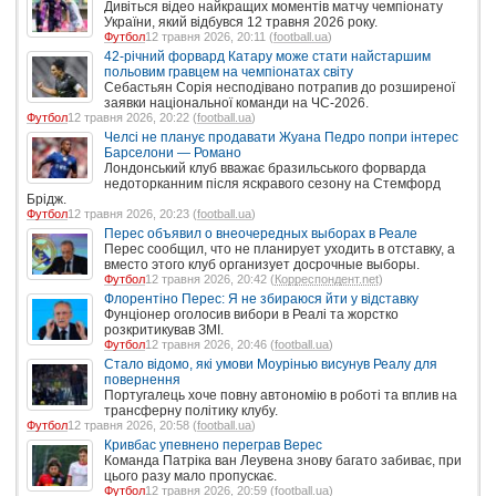
Дивіться відео найкращих моментів матчу чемпіонату
України, який відбувся 12 травня 2026 року.
Футбол
12 травня 2026, 20:11 (
football.ua
)
42-річний форвард Катару може стати найстаршим
польовим гравцем на чемпіонатах світу
Себастьян Сорія несподівано потрапив до розширеної
заявки національної команди на ЧС-2026.
Футбол
12 травня 2026, 20:22 (
football.ua
)
Челсі не планує продавати Жуана Педро попри інтерес
Барселони — Романо
Лондонський клуб вважає бразильського форварда
недоторканним після яскравого сезону на Стемфорд
Брідж.
Футбол
12 травня 2026, 20:23 (
football.ua
)
Перес объявил о внеочередных выборах в Реале
Перес сообщил, что не планирует уходить в отставку, а
вместо этого клуб организует досрочные выборы.
Футбол
12 травня 2026, 20:42 (
Корреспондент.net
)
Флорентіно Перес: Я не збираюся йти у відставку
Фунціонер оголосив вибори в Реалі та жорстко
розкритикував ЗМІ.
Футбол
12 травня 2026, 20:46 (
football.ua
)
Стало відомо, які умови Моурінью висунув Реалу для
повернення
Португалець хоче повну автономію в роботі та вплив на
трансферну політику клубу.
Футбол
12 травня 2026, 20:58 (
football.ua
)
Кривбас упевнено переграв Верес
Команда Патріка ван Леувена знову багато забиває, при
цього разу мало пропускає.
Футбол
12 травня 2026, 20:59 (
football.ua
)