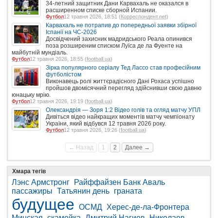
34-летний защитник Дани Карвахаль не оказался в
расширенном списке сборной Испании.
Футбол
12 травня 2026, 18:51 (
Корреспондент.net
)
Карвахаль не потрапив до попередньої заявки збірної
Іспанії на ЧС-2026
Досвідчений захисник мадридського Реала опинився
поза розширеним списком Луїса де ла Фуенте на
майбутній мундіаль.
Футбол
12 травня 2026, 18:55 (
football.ua
)
Зірка популярного серіалу Тед Лассо став професійним
футболістом
Виконавець ролі життєрадісного Дані Рохаса успішно
пройшов двомісячний перегляд здійснивши свою давню
юнацьку мрію.
Футбол
12 травня 2026, 19:19 (
football.ua
)
Олександрія — Зоря 1:2 Відео голів та огляд матчу УПЛ
Дивіться відео найкращих моментів матчу чемпіонату
України, який відбувся 12 травня 2026 року.
Футбол
12 травня 2026, 19:26 (
football.ua
)
← Назад
1
2
Далее →
Хмара тегів
Лэнс Армстронг
Райффайзен Банк Аваль
пассажиры
Татьянин день
граната
будущее
ОСМД
Херес-де-ла-Фронтера
Минская
скамейка
Дмитрий Нагиев
Николаев