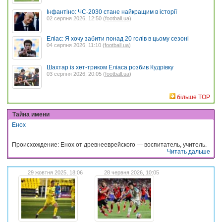
Інфантіно: ЧС-2030 стане найкращим в історії
02 серпня 2026, 12:50 (
football.ua
)
Еліас: Я хочу забити понад 20 голів в цьому сезоні
04 серпня 2026, 11:10 (
football.ua
)
Шахтар із хет-триком Еліаса розбив Кудрівку
03 серпня 2026, 20:05 (
football.ua
)
більше TOP
Тайна имени
Енох
Происхождение: Енох от древнееврейского — воспитатель, учитель.
Читать дальше
29 жовтня 2025, 18:06
28 червня 2026, 10:05