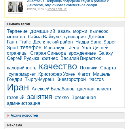
Анастасия Неправда подогрела слухи о романе с
Дантесом, опубликовав совместное селфи
Вчера, 10:49 (
ivona.com.ua
)
Облако тегов
домашний
Терпение
аваль
моржи
пылесос
молитва
Лайма Вайкуле
кулинария
Джеймс
Ганн
Trafic
Деснянский район
Надра Банк
Super
телефон
Sport
Инвалиды
Jeep
Уолт Дисней
страницы
Старая Синьора
врожденные
Galaxy
Сергей Рудыка
фитнес
Василий Вирастюк
качество
калорийность
Позняки
Спарта
супермаркет
Кристофер Уокен
Фагот
Мишель
Гондри
Тыргу-Муреш
Киевгорстрой
Фастов
Иран
Алексей Балабанов
цветная
клиент
занятия
газовый
стекло
Временная
администрация
Архив новостей
Реклама