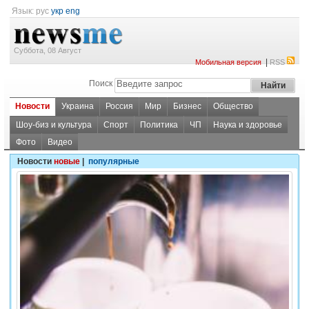
Язык:
рус
укр
eng
Суббота, 08 Август
|
Мобильная версия
RSS
Поиск
Новости
Украина
Россия
Мир
Бизнес
Общество
Шоу-биз и культура
Спорт
Политика
ЧП
Наука и здоровье
Фото
Видео
Новости
новые
|
популярные