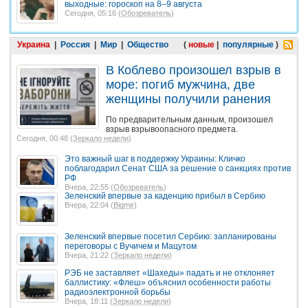
выходные: гороскоп на 8–9 августа
Сегодня, 05:16 (
Обозреватель
)
Украина
|
Россия
|
Мир
|
Общество
(
новые
|
популярные
)
В Коблево произошел взрыв в
море: погиб мужчина, две
женщины получили ранения
По предварительным данным, произошел
взрыв взрывоопасного предмета.
Сегодня, 00:48 (
Зеркало недели
)
Это важный шаг в поддержку Украины: Кличко
поблагодарил Сенат США за решение о санкциях против
РФ
Вчера, 22:55 (
Обозреватель
)
Зеленский впервые за каденцию прибыл в Сербию
Вчера, 22:04 (
Bigmir
)
Зеленский впервые посетил Сербию: запланированы
переговоры с Вучичем и Мацутом
Вчера, 21:22 (
Зеркало недели
)
РЭБ не заставляет «Шахеды» падать и не отклоняет
баллистику: «Флеш» объяснил особенности работы
радиоэлектронной борьбы
Вчера, 18:11 (
Зеркало недели
)