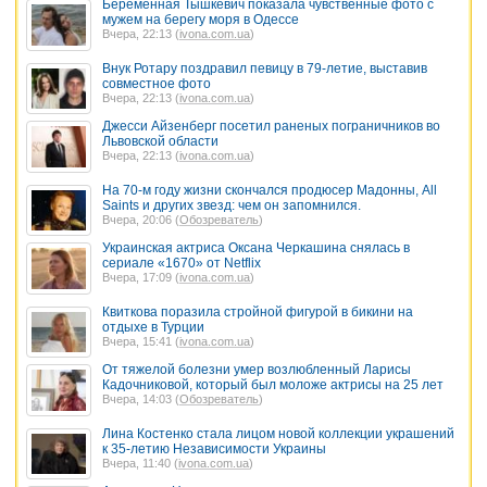
Беременная Тышкевич показала чувственные фото с
мужем на берегу моря в Одессе
Вчера, 22:13 (
ivona.com.ua
)
Внук Ротару поздравил певицу в 79-летие, выставив
совместное фото
Вчера, 22:13 (
ivona.com.ua
)
Джесси Айзенберг посетил раненых пограничников во
Львовской области
Вчера, 22:13 (
ivona.com.ua
)
На 70-м году жизни скончался продюсер Мадонны, All
Saints и других звезд: чем он запомнился.
Вчера, 20:06 (
Обозреватель
)
Украинская актриса Оксана Черкашина снялась в
сериале «1670» от Netflix
Вчера, 17:09 (
ivona.com.ua
)
Квиткова поразила стройной фигурой в бикини на
отдыхе в Турции
Вчера, 15:41 (
ivona.com.ua
)
От тяжелой болезни умер возлюбленный Ларисы
Кадочниковой, который был моложе актрисы на 25 лет
Вчера, 14:03 (
Обозреватель
)
Лина Костенко стала лицом новой коллекции украшений
к 35-летию Независимости Украины
Вчера, 11:40 (
ivona.com.ua
)