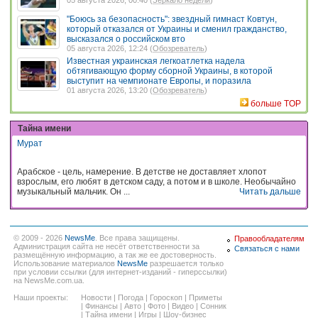
05 августа 2026, 00:40 (
Зеркало недели
)
"Боюсь за безопасность": звездный гимнаст Ковтун,
который отказался от Украины и сменил гражданство,
высказался о российском вто
05 августа 2026, 12:24 (
Обозреватель
)
Известная украинская легкоатлетка надела
обтягивающую форму сборной Украины, в которой
выступит на чемпионате Европы, и поразила
01 августа 2026, 13:20 (
Обозреватель
)
больше TOP
Тайна имени
Мурат
Арабское - цель, намерение. В детстве не доставляет хлопот
взрослым, его любят в детском саду, а потом и в школе. Необычайно
музыкальный мальчик. Он ...
Читать дальше
© 2009 - 2026
NewsMe
. Все права защищены.
Правообладателям
Администрация сайта не несёт ответственности за
Связаться с нами
размещённую информацию, а так же ее достоверность.
Использование материалов
NewsMe
разрешается только
при условии ссылки (для интернет-изданий - гиперссылки)
на NewsMe.com.ua.
Наши проекты:
Новости
|
Погода
|
Гороскоп
|
Приметы
|
Финансы
|
Авто
|
Фото
|
Видео
|
Сонник
|
Тайна имени
|
Игры
|
Шоу-бизнес