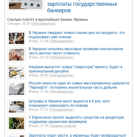
зарплаты государственных
банкиров
Сколько платят в крупнейших банках Украины
Сегодня, 00:25 (
Обозреватель
)
В Украине ожидают нового скачка цен на продукты: что
подорожает уже осенью
Вчера, 21:38 (
Обозреватель
)
В Украине начались массовые проверки пенсионеров:
часть выплат могут отменить
Вчера, 20:29 (
Обозреватель
)
Нацбанк выпустит новую "секретную" монету: будет в
оригинальном дизайне
Вчера, 20:05 (
Обозреватель
)
Россия нанесла один из самых массированных ударов по
"Укрнафте": потеряна значительная часть добычи
Вчера, 17:56 (
Обозреватель
)
Штрафы в Украине могут вырасти в 6 раз: кого
планируют наказывать по-новому
Вчера, 17:22 (
Обозреватель
)
У Евросоюза просят выделить средства на кредитную
поддержку украинских фермеров
Вчера, 17:18 (
Зеркало недели
)
Зарплаты будут расти, а украинцы будут возвращаться