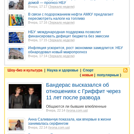
домой — прогноз НБУ
Вчера, 17:17 (
Зеркало недели
)
В связи с подорожанием нефти АМКУ предлагает
пересмотреть налоги на топливо
Вчера, 17:16 (
Зеркало недели
)
НБУ: международная поддержка позволит
финансировать дефицит бюджета без эмиссии
Вчера, 17:15 (
Зеркало недели
)
Инфляция ускорится, рост экономики замедлится: НБУ
обнародовал новый макропрогноз
Вчера, 17:14 (
Зеркало недели
)
Шоу-биз и культура
|
Наука и здоровье
|
Спорт
(
новые
|
популярные
)
Бандерас высказался об
отношениях с Гриффит через
11 лет после развода
Общаются ли бывшие влюбленные
Вчера, 22:14 (
ivona.com.ua
)
Анна Саливанчук показала, как впервые в жизни
занималась серфингом
Вчера, 22:14 (
ivona.com.ua
)