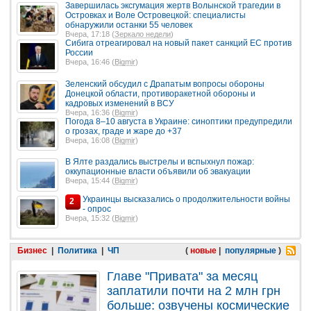
Завершилась эксгумация жертв Волынской трагедии в
Островках и Воле Островецкой: специалисты
обнаружили останки 55 человек
Вчера, 17:18 (
Зеркало недели
)
Сибига отреагировал на новый пакет санкций ЕС против
России
Вчера, 16:46 (
Bigmir
)
Зеленский обсудил с Драпатым вопросы обороны
Донецкой области, противоракетной обороны и
кадровых изменений в ВСУ
Вчера, 16:36 (
Bigmir
)
Погода 8–10 августа в Украине: синоптики предупредили
о грозах, граде и жаре до +37
Вчера, 16:08 (
Bigmir
)
В Ялте раздались выстрелы и вспыхнул пожар:
оккупационные власти объявили об эвакуации
Вчера, 15:44 (
Bigmir
)
Украинцы высказались о продолжительности войны
2
- опрос
Вчера, 15:32 (
Bigmir
)
Бизнес
|
Политика
|
ЧП
(
новые
|
популярные
)
Главе "Привата" за месяц
заплатили почти на 2 млн грн
больше: озвучены космические