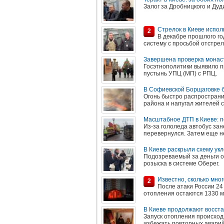
Залог за Дробницкого и Дуд
Стрелок в Киеве испол
2
В декабре прошлого г
систему с просьбой отстрел
Завершена проверка монаст
Госэтнополитики выявило 
пустынь УПЦ (МП) с РПЦ.
В Софиевской Борщаговке 
Огонь быстро распространил
района и напугал жителей 
Масштабное ДТП в Киеве: 
Из-за гололеда автобус зан
перевернулся. Затем еще не
В Киеве раскрыли схему ук
Подозреваемый за деньги о
розыска в системе Оберег.
Известно, сколько мно
2
После атаки России 24
отопления остаются 1330 м
В Киеве продолжают восста
Запуск отопления происход
избежать повторных аварий