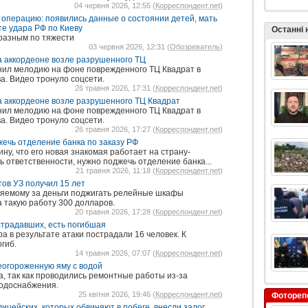
04 червня 2026, 12:55 (
Корреспондент.net
)
операцию: появились данные о состоянии детей, мать
те удара РФ по Киеву
Останні
разным по тяжести
03 червня 2026, 12:31 (
Обозреватель
)
на аккордеоне возле разрушенного ТЦ
нил мелодию на фоне поврежденного ТЦ Квадрат в
а. Видео тронуло соцсети.
26 травня 2026, 17:31 (
Корреспондент.net
)
на аккордеоне возле разрушенного ТЦ Квадрат
нил мелодию на фоне поврежденного ТЦ Квадрат в
а. Видео тронуло соцсети.
26 травня 2026, 17:27 (
Корреспондент.net
)
ечь отделение банка по заказу РФ
у, что его новая знакомая работает на страну-
ь ответственности, нужно поджечь отделение банка...
21 травня 2026, 11:18 (
Корреспондент.net
)
тов УЗ получил 15 лет
яемому за деньги поджигать релейные шкафы
 такую работу 300 долларов.
20 травня 2026, 17:28 (
Корреспондент.net
)
страдавших, есть погибшая
ра в результате атаки пострадали 16 человек. К
гиб.
14 травня 2026, 07:07 (
Корреспондент.net
)
еогороженную яму с водой
а, так как проводились ремонтные работы из-за
водоснабжения.
25 квітня 2026, 19:46 (
Корреспондент.net
)
Фотореп
лицейских, которых обвиняют в побеге, внесли залог