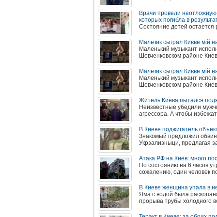
Врачи провели неотложную 
которых погибла в результа
Состояние детей остается 
Мальчик сыграл Києве мій 
Маленький музыкант испол
Шевченковском районе Киев
Мальчик сыграл Києве мій 
Маленький музыкант испол
Шевченковском районе Киев
Житель Киева пытался подж
Неизвестные убедили мужчин
агрессора. А чтобы избежат
В Киеве поджигатель объек
Знакомый предложил обвин
Укрзализныци, предлагая за
Атака РФ на Киев: много по
По состоянию на 6 часов ут
сожалению, один человек по
В Киеве женщина упала в н
Яма с водой была раскопан
прорыва трубы холодного 
Теракт в Киеве: за обоих по