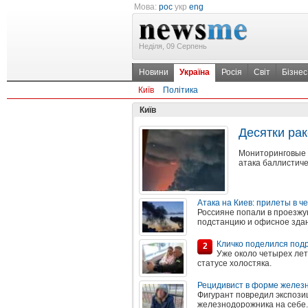
Мова:
рос
укр
eng
Неділя, 09 Серпень
Новини
Україна
Росія
Світ
Бізнес
Київ
Політика
Київ
Десятки ра
Мониторинговые к
атака баллистиче
Атака на Киев: прилеты в ч
Россияне попали в проезжу
подстанцию и офисное зда
Кличко поделился под
2
Уже около четырех лет
статусе холостяка.
Рецидивист в форме железн
Фигурант повредил экспоз
железнодорожника на себе.