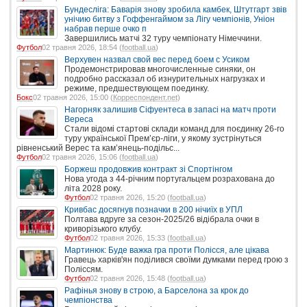
Бундесліга: Баварія знову зробила камбек, Штутгарт звів
унічию битву з Гоффенгаймом за Лігу чемпіонів, Уніон
набрав перше очко п
Завершились матчі 32 туру чемпіонату Німеччини.
Футбол
02 травня 2026, 18:54 (
football.ua
)
Верхувен назвал свой вес перед боем с Усиком
Продемонстрировав многочисленные синяки, он
подробно рассказал об изнурительных нагрузках и
режиме, предшествующем поединку.
Бокс
02 травня 2026, 15:00 (
Корреспондент.net
)
Нагорняк залишив Сіфуентеса в запасі на матч проти
Вереса
Стали відомі стартові склади команд для поєдинку 26-го
туру української Прем’єр-ліги, у якому зустрінуться
рівненський Верес та кам’янець-подільс...
Футбол
02 травня 2026, 15:06 (
football.ua
)
Боржеш продовжив контракт зі Спортінгом
Нова угода з 44-річним португальцем розрахована до
літа 2028 року.
Футбол
02 травня 2026, 15:20 (
football.ua
)
Кривбас досягнув позначки в 200 нічиїх в УПЛ
Полтава вдруге за сезон-2025/26 відібрала очки в
криворізького клубу.
Футбол
02 травня 2026, 15:33 (
football.ua
)
Мартинюк: Буде важка гра проти Полісся, але цікава
Гравець харків'ян поділився своїми думками перед грою з
Поліссям.
Футбол
02 травня 2026, 15:48 (
football.ua
)
Рафінья знову в строю, а Барселона за крок до
чемпіонства