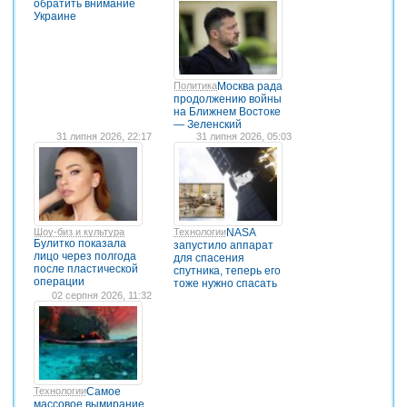
обратить внимание
Украине
Политика
Москва рада
продолжению войны
на Ближнем Востоке
— Зеленский
31 липня 2026, 22:17
31 липня 2026, 05:03
Шоу-биз и культура
Технологии
NASA
Булитко показала
запустило аппарат
лицо через полгода
для спасения
после пластической
спутника, теперь его
операции
тоже нужно спасать
02 серпня 2026, 11:32
Технологии
Самое
массовое вымирание