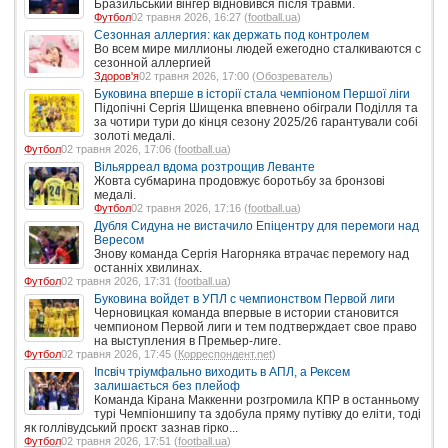
Бразильський вінгер відновився після травми.
Футбол
02 травня 2026, 16:27 (
football.ua
)
Сезонная аллергия: как держать под контролем
Во всем мире миллионы людей ежегодно сталкиваются с
сезонной аллергией
Здоров'я
02 травня 2026, 17:00 (
Обозреватель
)
Буковина вперше в історії стала чемпіоном Першої ліги
Підопічні Сергія Шищенка впевнено обіграли Поділля та
за чотири тури до кінця сезону 2025/26 гарантували собі
золоті медалі.
Футбол
02 травня 2026, 17:06 (
football.ua
)
Вільярреал вдома розтрощив Леванте
Жовта субмарина продовжує боротьбу за бронзові
медалі.
Футбол
02 травня 2026, 17:16 (
football.ua
)
Дубля Сидуна не вистачило Епіцентру для перемоги над
Вересом
Знову команда Сергія Нагорняка втрачає перемогу над
останніх хвилинах.
Футбол
02 травня 2026, 17:31 (
football.ua
)
Буковина войдет в УПЛ с чемпионством Первой лиги
Черновицкая команда впервые в истории становится
чемпионом Первой лиги и тем подтверждает свое право
на выступления в Премьер-лиге.
Футбол
02 травня 2026, 17:45 (
Корреспондент.net
)
Іпсвіч тріумфально виходить в АПЛ, а Рексем
залишається без плейоф
Команда Кірана Маккенни розгромила КПР в останньому
турі Чемпіоншипу та здобула пряму путівку до еліти, тоді
як голлівудський проєкт зазнав гірко...
Футбол
02 травня 2026, 17:51 (
football.ua
)