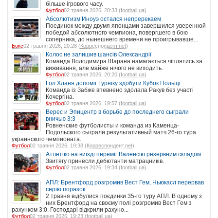
більше ігрового часу.
Футбол
02 травня 2026, 20:33 (
football.ua
)
Абсолютизм Иноуэ остался непререкаем
Поединок между двумя японцами завершился уверенной
победой абсолютного чемпиона, повергшего в бою
соперника, до нынешнего времени не проигрывавше...
Бокс
02 травня 2026, 20:28 (
Корреспондент.net
)
Колос не залишив шансів Олександрії
Команда Володимира Шарана намагається чіплятись за
виживання, але майже нічого не виходить.
Футбол
02 травня 2026, 20:20 (
football.ua
)
Гол Хланя допоміг Гурніку здобути Кубок Польщі
Команда із Забже впевнено здолала Ракув без участі
Кочергіна.
Футбол
02 травня 2026, 19:57 (
football.ua
)
Верес и Эпицентр в борьбе до последнего сыграли
вничью 3:3
Ровненские футболисты и команда из Каменца-
Подольского сыграли результативный матч 26-го тура
украинского чемпионата.
Футбол
02 травня 2026, 19:38 (
Корреспондент.net
)
Атлетіко на виїзді переміг Валенсію резервним складом
Звитягу принесли дебютанти матрацників.
Футбол
02 травня 2026, 19:34 (
football.ua
)
АПЛ: Брентфорд розгромив Вест Гем, Ньюкасл перервав
серію поразок
2 травня відбулися поєдинки 35-го туру АПЛ. В одному з
них Брентфорд на своєму полі розгромив Вест Гем з
рахунком 3:0. Господарі відкрили рахуно...
Футбол
02 травня 2026, 19:23 (
football.ua
)