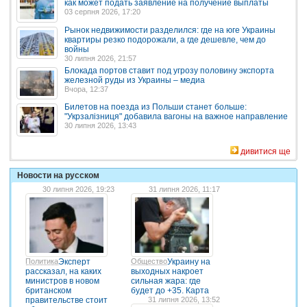
как может подать заявление на получение выплаты
03 серпня 2026, 17:20
Рынок недвижимости разделился: где на юге Украины
квартиры резко подорожали, а где дешевле, чем до
войны
30 липня 2026, 21:57
Блокада портов ставит под угрозу половину экспорта
железной руды из Украины – медиа
Вчора, 12:37
Билетов на поезда из Польши станет больше:
"Укрзалізниця" добавила вагоны на важное направление
30 липня 2026, 13:43
дивитися ще
Новости на русском
30 липня 2026, 19:23
31 липня 2026, 11:17
Политика
Эксперт
Общество
Украину на
рассказал, на каких
выходных накроет
министров в новом
сильная жара: где
британском
будет до +35. Карта
правительстве стоит
31 липня 2026, 13:52