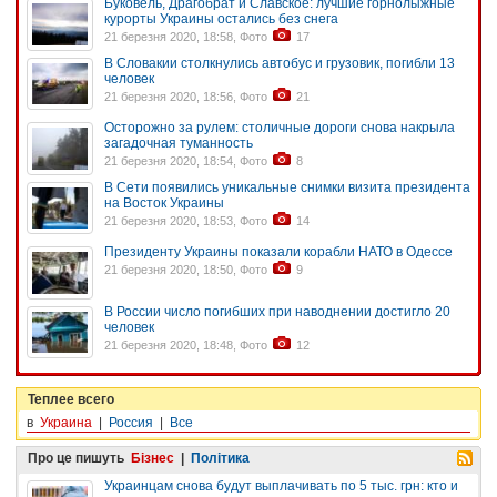
Буковель, Драгобрат и Славское: лучшие горнолыжные
курорты Украины остались без снега
21 березня 2020, 18:58, Фото
17
В Словакии столкнулись автобус и грузовик, погибли 13
человек
21 березня 2020, 18:56, Фото
21
Осторожно за рулем: столичные дороги снова накрыла
загадочная туманность
21 березня 2020, 18:54, Фото
8
В Сети появились уникальные снимки визита президента
на Восток Украины
21 березня 2020, 18:53, Фото
14
Президенту Украины показали корабли НАТО в Одессе
21 березня 2020, 18:50, Фото
9
В России число погибших при наводнении достигло 20
человек
21 березня 2020, 18:48, Фото
12
Теплее всего
в
Украина
|
Россия
|
Все
Про це пишуть
Бізнес
|
Політика
Украинцам снова будут выплачивать по 5 тыс. грн: кто и