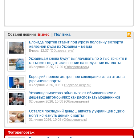
Останні новини
Бізнес
|
Політика
Блокада портов ставит под угрозу половину экспорта
железной руды из Украины – медиа
Вчора, 12:37 (
Обозреватель
)
Украинцам снова будут выплачивать по 5 тыс. грн: кто и
как может подать заявление на получение выплаты
03 серпня 2026, 17:20 (
Обозреватель
)
Корецкий провел экстренное совещание из-за атак на
украинские порты
03 серпня 2026, 00:51 (
Зеркало недели
)
Украинцев массово обманывают объявлениями о
дешевых автомобилях: как распознать мошенников
02 серпня 2026, 15:58 (
Обозреватель
)
Остался последний день: 1 августа у украинцев с Дією
могут исчезнуть деньги с карты
31 липня 2026, 10:03 (
Обозреватель
)
Фоторепортаж