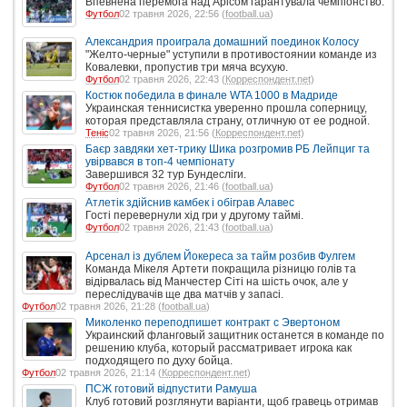
Впевнена перемога над Арісом гарантувала чемпіонство.
Футбол
02 травня 2026, 22:56 (
football.ua
)
Александрия проиграла домашний поединок Колосу
"Желто-черные" уступили в противостоянии команде из
Ковалевки, пропустив три мяча всухую.
Футбол
02 травня 2026, 22:43 (
Корреспондент.net
)
Костюк победила в финале WTA 1000 в Мадриде
Украинская теннисистка уверенно прошла соперницу,
которая представляла страну, отличную от ее родной.
Теніс
02 травня 2026, 21:56 (
Корреспондент.net
)
Баєр завдяки хет-трику Шика розгромив РБ Лейпциг та
увірвався в топ-4 чемпіонату
Завершився 32 тур Бундесліги.
Футбол
02 травня 2026, 21:46 (
football.ua
)
Атлетік здійснив камбек і обіграв Алавес
Гості перевернули хід гри у другому таймі.
Футбол
02 травня 2026, 21:43 (
football.ua
)
Арсенал із дублем Йокереса за тайм розбив Фулгем
Команда Мікеля Артети покращила різницю голів та
відірвалась від Манчестер Сіті на шість очок, але у
переслідувачів ще два матчів у запасі.
Футбол
02 травня 2026, 21:28 (
football.ua
)
Миколенко переподпишет контракт с Эвертоном
Украинский фланговый защитник останется в команде по
решению клуба, который рассматривает игрока как
подходящего по духу бойца.
Футбол
02 травня 2026, 21:14 (
Корреспондент.net
)
ПСЖ готовий відпустити Рамуша
Клуб готовий розглянути варіанти, щоб гравець отримав