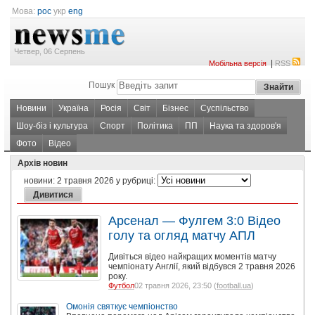
Мова:
рос
укр
eng
Четвер, 06 Серпень
|
Мобільна версія
RSS
Пошук
Новини
Україна
Росія
Світ
Бізнес
Суспільство
Шоу-біз і культура
Спорт
Політика
ПП
Наука та здоров'я
Фото
Відео
Архів новин
новини:
2 травня 2026
у рубриці:
Арсенал — Фулгем 3:0 Відео
голу та огляд матчу АПЛ
Дивіться відео найкращих моментів матчу
чемпіонату Англії, який відбувся 2 травня 2026
року.
Футбол
02 травня 2026, 23:50 (
football.ua
)
Омонія святкує чемпіонство