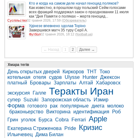
Кто и когда на самом деле начал геноцид поляков?
Как известно, в прошлом году польский Сейм голосами
всех фракций поддержал закон о праздновании 11 июля
как "Дня Памяти о поляках – жертв геноцид...
Суспільство
02 травня 2026, 17:59 (
Обозреватель
)
Удінезе впевнено здолав Торіно
Завершився матч 35 туру Серії А.
Футбол
02 травня 2026, 18:12 (
football.ua
)
← Назад
1
2
Далее →
Хмара тегів
День открытых дверей
Киркоров
ТНТ
Токо
котельная
отеля
судов
Ulysse
Hunter
Джексон
платный
Бровары
Зарплаты
Алтай
Хабаровск
Теракты
Иран
экскурсия
Галле
супер
Suzuki
Запорожская область
Измир
Форма
готового
рак
популярные
диета
молоко
браконьерство
Викторина
идентификация
Роб
Apple
Грин
уголок
Бурса
Cobra
Ferrari
Кризис
Екатерина Стриженова
Pride
Ильичевец
Дима Билан