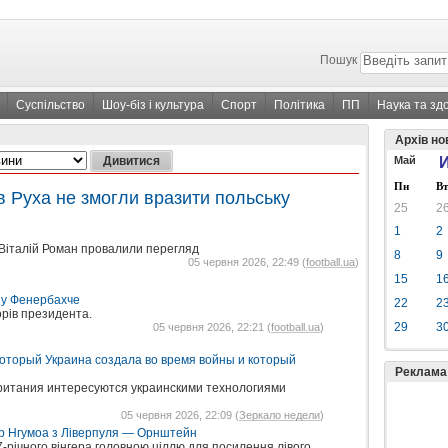
Пошук
Суспільство
Шоу-біз і культура
Спорт
Політика
ПП
Наука та зд
Архів но
Май
И
Пн
Вт
в Руха не змогли вразити польську
25
2
1
2
Віталій Роман провалили перегляд
8
9
05 червня 2026, 22:49 (
football.ua
)
15
1
у у Фенербахче
22
2
рів президента.
29
3
05 червня 2026, 22:21 (
football.ua
)
который Украина создала во время войны и который
Реклама
Британия интересуются украинскими технологиями
05 червня 2026, 22:09 (
Зеркало недели
)
р Нгумоа з Ліверпуля — Орнштейн
-річного вінгера головною ціллю для посилення лівого