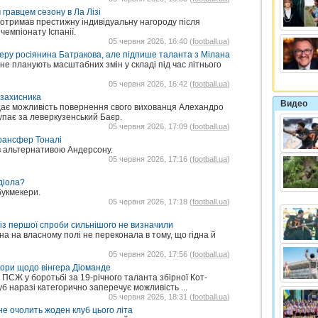
равцем сезону в Ла Лізі
 отримав престижну індивідуальну нагороду після
емпіонату Іспанії.
05 червня 2026, 16:40 (
football.ua
)
еру росіянина Батракова, але підпише таланта з Мілана
не планують масштабних змін у складі під час літнього
05 червня 2026, 16:42 (
football.ua
)
 захисника
Видео
дає можливість повернення свого вихованця Алехандро
упає за леверкузенський Баєр.
05 червня 2026, 17:09 (
football.ua
)
трансфер Тоналі
ав альтернативою Андерсону.
05 червня 2026, 17:16 (
football.ua
)
діола?
букмекери.
05 червня 2026, 17:18 (
football.ua
)
 із першої спроби сильнішого не визначили
 на власному полі не переконала в тому, що гідна й
05 червня 2026, 17:56 (
football.ua
)
вори щодо вінгера Діоманде
СЖ у боротьбі за 19-річного таланта збірної Кот-
уб наразі категорично заперечує можливість ...
05 червня 2026, 18:31 (
football.ua
)
не очолить жоден клуб цього літа