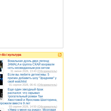
-біз і культура
Вокальная дуэль двух легенд:
JAMALA и группа СКАЙ взорвали
сеть неожиданным рок-хитом
31 липня 2026, 13:43 (
Обозреватель
)
Если вы любите детективы: 5
причин добавить шоу "Зрадники" у
свой watchlist
01 серпня 2026, 06:41 (
Обозреватель
)
Еще один звездный брак
распался: что скрывал
трогательный роман Таи
Хвостовой и Ярослава Шахторина,
прожили вместе 9 лет
03 серпня 2026, 14:50 (
Обозреватель
)
«Умер у меня на руках»: Мозговая