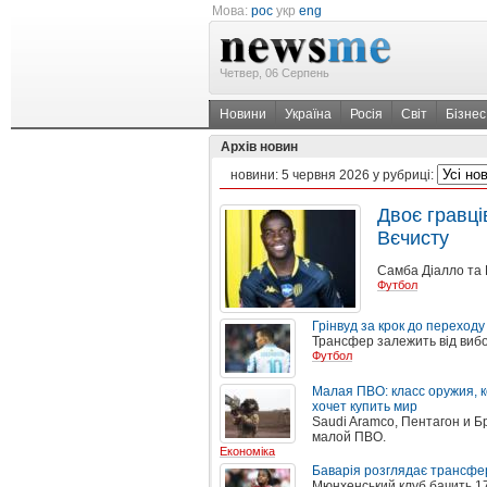
Мова:
рос
укр
eng
Четвер, 06 Серпень
Новини
Україна
Росія
Світ
Бізнес
Архів новин
новини:
5 червня 2026
у рубриці:
Двоє гравці
Вєчисту
Самба Діалло та 
Футбол
Грінвуд за крок до переход
Трансфер залежить від вибо
Футбол
Малая ПВО: класс оружия, 
хочет купить мир
Saudi Aramco, Пентагон и 
малой ПВО.
Економіка
Баварія розглядає трансфе
Мюнхенський клуб бачить 17