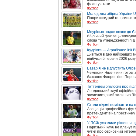
флангу атаки.
Футбол
Молодіжна збірна України 
Попри швидкий гол, синьо-ж
Футбол
Моурінью подав позов до Є
63-річний фахівець звинув
слова та упередженості під
Футбол
Кудрівка — Агробізнес 0:0 
Дивіться відео найкращих м
відбувся 5 червня 2026 року
Футбол
Баварія не відпустить Олісе
Чемпіони Німеччини готові з
бажання Флорентіно Перес
Футбол
Тоттенгем оголосив про пі
Лондонський клуб офіційно 
захисника, який залишив Лів
Футбол
Стали відомі номінанти на
Асоціація професійних футб
претендентів на престижну і
Футбол
У ПСЖ ухвалили рішення що
Паризький клуб не планує п
чутки про серйозний інтерес
Футбол