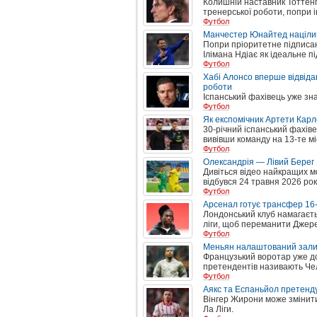
Колишній наставник Тоттенг
тренерської роботи, попри і
Футбол
Манчестер Юнайтед націлив
Попри пріоритетне підписа
Ілімана Ндіає як ідеальне п
Футбол
Хабі Алонсо вперше відвіда
роботи
Іспанський фахівець уже зн
Футбол
Як експомічник Артети Карл
30-річний іспанський фахіве
вивівши команду на 13-те мі
Футбол
Олександрія — Лівий Берег 1
Дивіться відео найкращих м
відбувся 24 травня 2026 рок
Футбол
Арсенал готує трансфер 16-
Лондонський клуб намагаєть
ліги, щоб переманити Джере
Футбол
Меньян налаштований зал
Французький воротар уже до
претендентів називають Чел
Футбол
Аякс та Еспаньйол претенд
Вінгер Жирони може змінити
Ла Ліги.