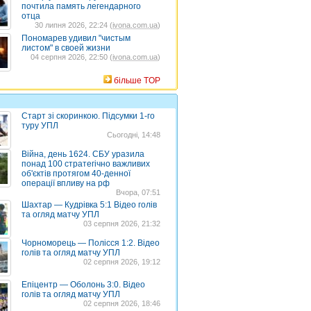
почтила память легендарного
отца
30 липня 2026, 22:24 (
ivona.com.ua
)
Пономарев удивил "чистым
листом" в своей жизни
04 серпня 2026, 22:50 (
ivona.com.ua
)
більше TOP
Старт зі скоринкою. Підсумки 1-го
туру УПЛ
Сьогодні, 14:48
Війна, день 1624. СБУ уразила
понад 100 стратегічно важливих
об'єктів протягом 40-денної
операції впливу на рф
Вчора, 07:51
Шахтар — Кудрівка 5:1 Відео голів
та огляд матчу УПЛ
03 серпня 2026, 21:32
Чорноморець — Полісся 1:2. Відео
голів та огляд матчу УПЛ
02 серпня 2026, 19:12
Епіцентр — Оболонь 3:0. Відео
голів та огляд матчу УПЛ
02 серпня 2026, 18:46