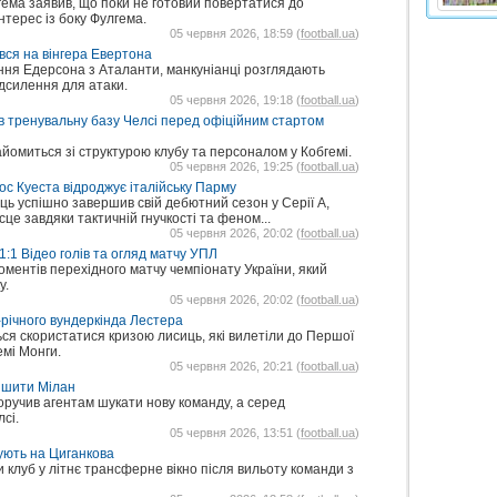
ема заявив, що поки не готовий повертатися до
нтерес із боку Фулгема.
05 червня 2026, 18:59 (
football.ua
)
ся на вінгера Евертона
ння Едерсона з Аталанти, манкуніанці розглядають
ідсилення для атаки.
05 червня 2026, 19:18 (
football.ua
)
в тренувальну базу Челсі перед офіційним стартом
айомиться зі структурою клубу та персоналом у Кобгемі.
05 червня 2026, 19:25 (
football.ua
)
ос Куеста відроджує італійську Парму
ць успішно завершив свій дебютний сезон у Серії А,
сце завдяки тактичній гнучкості та феном...
05 червня 2026, 20:02 (
football.ua
)
:1 Відео голів та огляд матчу УПЛ
оментів перехідного матчу чемпіонату України, який
у.
05 червня 2026, 20:02 (
football.ua
)
річного вундеркінда Лестера
ся скористатися кризою лисиць, які вилетіли до Першої
мі Монги.
05 червня 2026, 20:21 (
football.ua
)
ишити Мілан
ручив агентам шукати нову команду, а серед
сі.
05 червня 2026, 13:51 (
football.ua
)
ують на Циганкова
 клуб у літнє трансферне вікно після вильоту команди з