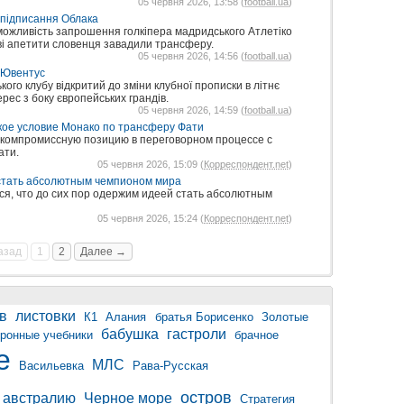
05 червня 2026, 13:58 (
football.ua
)
ї підписання Облака
можливість запрошення голкіпера мадридського Атлетіко
ві апетити словенця завадили трансферу.
05 червня 2026, 14:56 (
football.ua
)
 Ювентус
ого клубу відкритий до зміни клубної прописки в літнє
рес з боку європейських грандів.
05 червня 2026, 14:59 (
football.ua
)
кое условие Монако по трансферу Фати
скомпромиссную позицию в переговорном процессе с
ати.
05 червня 2026, 15:09 (
Корреспондент.net
)
стать абсолютным чемпионом мира
ся, что до сих пор одержим идеей стать абсолютным
05 червня 2026, 15:24 (
Корреспондент.net
)
азад
1
2
Далее →
в
листовки
К1
Алания
братья Борисенко
Золотые
бабушка
гастроли
тронные учебники
брачное
е
МЛС
Васильевка
Рава-Русская
остров
австралию
Черное море
Стратегия