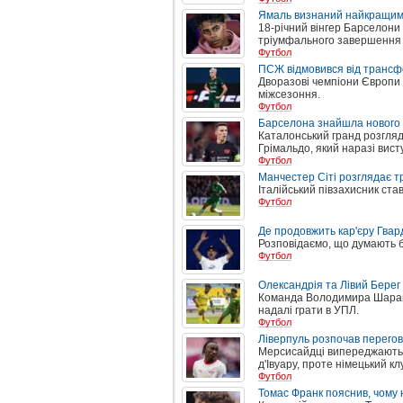
Ямаль визнаний найкращим г
18-річний вінгер Барселони
тріумфального завершення ч
Футбол
ПСЖ відмовився від трансф
Дворазові чемпіони Європи 
міжсезоння.
Футбол
Барселона знайшла нового
Каталонський гранд розгля
Грімальдо, який наразі вист
Футбол
Манчестер Сіті розглядає 
Італійський півзахисник ст
Футбол
Де продовжить кар'єру Гвар
Розповідаємо, що думають 
Футбол
Олександрія та Лівий Берег
Команда Володимира Шарана
надалі грати в УПЛ.
Футбол
Ліверпуль розпочав перего
Мерсисайдці випереджають П
д'Івуару, проте німецький кл
Футбол
Томас Франк пояснив, чому 