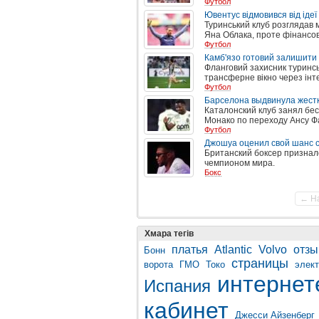
Футбол
Ювентус відмовився від іде
Туринський клуб розглядав 
Яна Облака, проте фінансо
Футбол
Камб'язо готовий залишити
Фланговий захисник туринськ
трансферне вікно через інте
Футбол
Барселона выдвинула жест
Каталонский клуб занял бе
Монако по переходу Ансу Ф
Футбол
Джошуа оценил свой шанс 
Британский боксер признал
чемпионом мира.
Бокс
← Н
Хмара тегів
платья
Atlantic
Volvo
отзы
Бонн
страницы
ворота
ГМО
Токо
элек
интернет
Испания
кабинет
Джесси Айзенберг