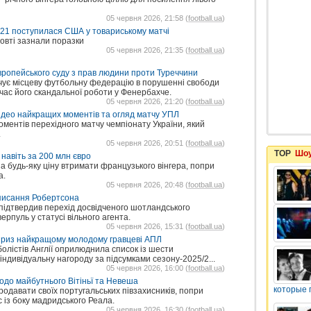
05 червня 2026, 21:58 (
football.ua
)
U21 поступилася США у товариському матчі
овті зазнали поразки
05 червня 2026, 21:35 (
football.ua
)
вропейського суду з прав людини проти Туреччини
ачує місцеву футбольну федерацію в порушенні свободи
 час його скандальної роботи у Фенербахче.
05 червня 2026, 21:20 (
football.ua
)
Відео найкращих моментів та огляд матчу УПЛ
оментів перехідного матчу чемпіонату України, який
.
05 червня 2026, 20:51 (
football.ua
)
TOP
Шоу
 навіть за 200 млн євро
а будь-яку ціну втримати французького вінгера, попри
а.
05 червня 2026, 20:48 (
football.ua
)
дписання Робертсона
підтвердив перехід досвідченого шотландського
ерпуль у статусі вільного агента.
05 червня 2026, 15:31 (
football.ua
)
 приз найкращому молодому гравцеві АПЛ
олістів Англії оприлюднила список із шести
ндивідуальну нагороду за підсумками сезону-2025/2...
05 червня 2026, 16:00 (
football.ua
)
до майбутнього Вітіньї та Невеша
которые 
родавати своїх португальських півзахисників, попри
 із боку мадридського Реала.
05 червня 2026, 16:30 (
football.ua
)