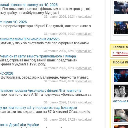
складі оголосила заявку на ЧС-2026
Петкович визначився з фінальним списком гравців, які
ку країну на майбутньому Мундіалі.
31 травня 2026, 19:34 (
football.ua
)
Ж після ЧС-2026
сфером воротаря збірної Португалії, контракт якого з
31 травня 2026, 19:32 (
football.ua
)
щим гравцем Ліги чемпіонів 2025/26
6 матчів, у яких за системою гол+пас оформив вражаючі
Теплее в
31 травня 2026, 18:49 (
football.ua
)
в
Украин
 Чемпіонат світу замість травмованого Гілмора
айтед отримав несподіваний шанс представити
Про це 
раїни Мундіалі з 1998 року.
31 травня 2026, 18:33 (
football.ua
)
 ЧС-2026
 футболістів, серед яких Вальверде, Араухо та Нуньєс.
31 травня 2026, 18:00 (
football.ua
)
в після поразки Арсенала у фіналі Ліги чемпіонів
про чемпіонство в АПЛ та подякував уболівальникам за
которые 
31 травня 2026, 17:47 (
football.ua
)
у до чемпіонату світу перемогою над Ісландією
ав атаки господарів, але на 87-й хвилині Оґава приніс
.
31 травня 2026, 17:29 (
football.ua
)
ство Другої ліги України