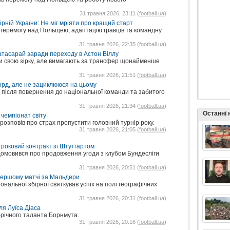
31 травня 2026, 23:11 (
football.ua
)
рній України: Не міг мріяти про кращий старт
перемогу над Польщею, адаптацію гравців та командну
31 травня 2026, 22:35 (
football.ua
)
атасарай заради переходу в Астон Віллу
ти свою зірку, але вимагають за трансфер щонайменше
31 травня 2026, 21:51 (
football.ua
)
орд, але не зациклююся на цьому
 після повернення до національної команди та забитого
31 травня 2026, 21:34 (
football.ua
)
Останні
чемпіонат світу
розповів про страх пропустити головний турнір року.
31 травня 2026, 21:05 (
football.ua
)
троковий контракт зі Штутгартом
домовився про продовження угоди з клубом Бундесліги
31 травня 2026, 20:51 (
football.ua
)
першому матчі за Мальдери
нальної збірної святкував успіх на полі географічних
31 травня 2026, 20:31 (
football.ua
)
я Луїса Діаса
річного таланта Борнмута.
31 травня 2026, 20:16 (
football.ua
)