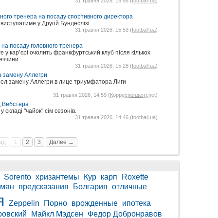
31 травня 2026, 15:55 (
football.ua
)
вного тренера на посаду спортивного директора
виступатиме у Другій Бундеслізі.
31 травня 2026, 15:53 (
football.ua
)
 на посаду головного тренера
е у кар’єрі очолить франкфуртський клуб після кількох
еччини.
31 травня 2026, 15:28 (
football.ua
)
а замену Аллегри
ел замену Аллегри в лице триумфатора Лиги
31 травня 2026, 14:59 (
Корреспондент.net
)
д Вебстера
у складі "чайок" сім сезонів.
31 травня 2026, 14:46 (
football.ua
)
ад
1
2
3
Далее →
Sorento
хризантемы
Кур
карп
Roxette
оман
предсказания
Болгария
отличные
я
Zeppelin
Порно
врожденные
ипотека
ровский
Майкл Мэдсен
Федор Добронравов