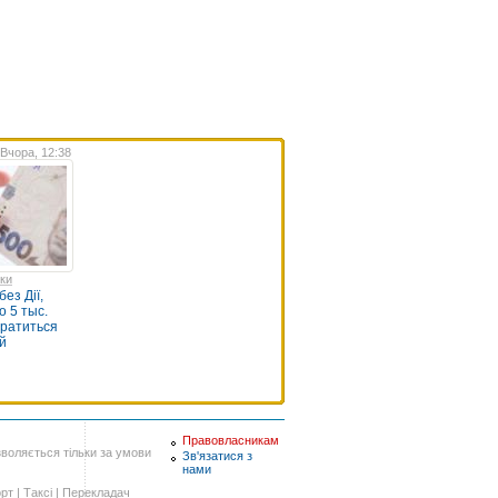
Вчора, 12:38
нки
ез Дії,
о 5 тыс.
братиться
й
Правовласникам
воляється тільки за умови
Зв'язатися з
нами
рт
|
Таксі
|
Перекладач