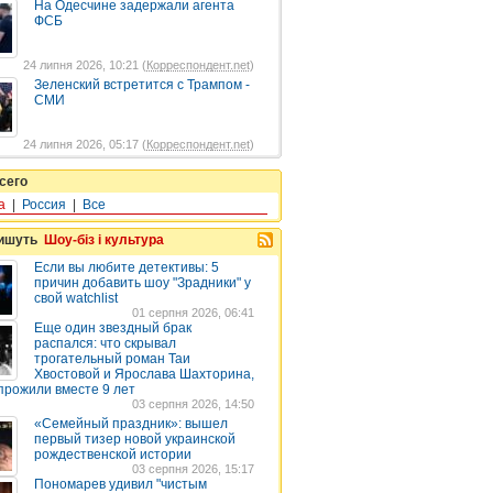
На Одесчине задержали агента
ФСБ
24 липня 2026, 10:21 (
Корреспондент.net
)
Зеленский встретится с Трампом -
СМИ
24 липня 2026, 05:17 (
Корреспондент.net
)
сего
а
|
Россия
|
Все
пишуть
Шоу-біз і культура
Если вы любите детективы: 5
причин добавить шоу "Зрадники" у
свой watchlist
01 серпня 2026, 06:41
Еще один звездный брак
распался: что скрывал
трогательный роман Таи
Хвостовой и Ярослава Шахторина,
прожили вместе 9 лет
03 серпня 2026, 14:50
«Семейный праздник»: вышел
первый тизер новой украинской
рождественской истории
03 серпня 2026, 15:17
Пономарев удивил "чистым