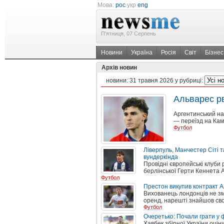
Мова:
рос
укр
eng
П'ятниця, 07 Серпень
Новини
Україна
Росія
Світ
Бізнес
Архів новин
новини:
31 травня 2026
у рубриці:
Альварес р
Аргентинський на
— переїзд на Кам
Футбол
Ліверпуль, Манчестер Сіті т
вундеркінда
Провідні європейські клуби
берлінської Герти Кеннета 
Футбол
Престон викупив контракт А
Вихованець лондонців не зм
оренд, нарешті знайшов св
Футбол
Очеретько: Почали грати у 
Хавбек збірної України оці