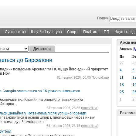
Пошук
Суспільство
Шоу-біз і культура
Спорт
Політика
ПП
Наука та зд
Архів но
Апрель
М
Пн
Вт
веться до Барселони
27
2
падник повідомив Арсенал та ПСЖ, що його єдиний пріоритет
4
5
п Ноу.
11
1
01 червня 2026, 00:00 (
football.ua
)
18
1
а Баварія змагаються за 16-річного німецького
25
2
1
2
 розпочали полювання на опорного півзахисника
Айхгорна.
31 травня 2026, 23:56 (
football.ua
)
Реклама
льфі Девайна у Тоттенгема після успішної оренди
іг закріпитися в основі шпор і, пройшовши через низку
ою команду в Чемпіоншипі.
31 травня 2026, 23:15 (
football.ua
)
футбол
нив перемогу над Польщею та роботу нового