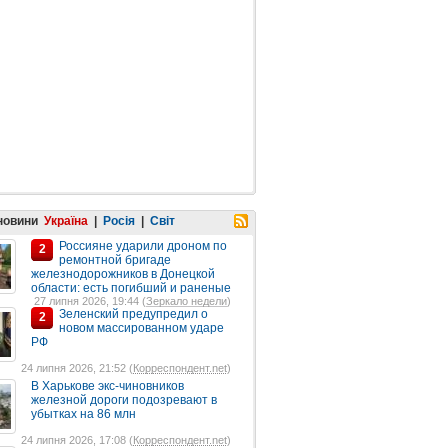
 новини
Україна
|
Росія
|
Світ
Россияне ударили дроном по
2
ремонтной бригаде
железнодорожников в Донецкой
области: есть погибший и раненые
27 липня 2026, 19:44 (
Зеркало недели
)
Зеленский предупредил о
2
новом массированном ударе
РФ
24 липня 2026, 21:52 (
Корреспондент.net
)
В Харькове экс-чиновников
железной дороги подозревают в
убытках на 86 млн
24 липня 2026, 17:08 (
Корреспондент.net
)