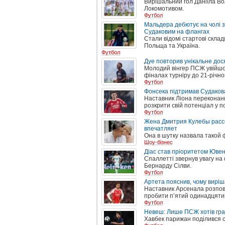
Вирішальний гол Даніїла Во
Локомотивом.
Футбол
Мальдера дебютує на чолі з
Судаковим на флангах
Стали відомі стартові склад
Польща та Україна.
Футбол
Дуе повторив унікальне дося
Молодий вінгер ПСЖ увійшов 
фіналах турніру до 21-річног
Футбол
Фонсека підтримав Судакова
Наставник Ліона переконани
розкрити свій потенціал у п
Футбол
Жена Дмитрия Кулебы рассе
впечатляет
Она в шутку назвала такой
Шоу-бізнес
Діас став пріоритетом Ювен
Спаллетті звернув увагу на
Бернарду Сілви.
Футбол
Артета пояснив, чому виріш
Наставник Арсенала розпов
пробити п’ятий одинадцяти
Футбол
Невеш: Лише ПСЖ хотів грати
Хавбек парижан поділився с