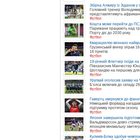
Збірна Алжиру із Зіданом у 
Головний тренер Володимир 
представлятимуть африкансь
Футбол
Кошта може перейти до ПС
Парижани працюють над тран
Порту діє до 2030 року.
Футбол
Кварацхелію визнано найкра
Грузинський вінгер зіграв 1
16 пунктів.
Футбол
19-річний Флетчер поїде на
Півзахисник Манчестер Юн
Шотландію на першому для к
Футбол
Уругвай оголосив заявку на
Б’єлса включив до складу 26
Футбол
Гавертц звернувся до фанаті
Німецький форвард нагадав 
підтримку протягом сезону.
Футбол
Японія завершила підготовк
Вальдімарссон довго стримув
японцям мінімальну звитягу
Футбол
Куликів-Білка здобув чемпіон