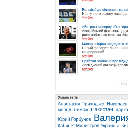
Футбол
Вольфсбург відправив голо
Наступного сезону команда 
Футбол
Айнтрахт повернув Гюттера
Австрійський фахівець вдруг
років роботи за межами Нім
Футбол
Милан выбрал кандидата н
Новый фаворит: Милан наш
конференций.
Футбол
Брайтон оголосив про відхі
Досвідчений англієць провів 
Футбол
← Наз
Хмара тегів
Анастасия Приходько
Николаев
Пакистан
мопед
Лимож
нарк
Валери
Юрий Горбунов
Кабинет Министров Украины
Ки