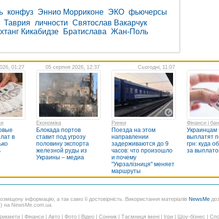
ь
конфуз
Эннио Морриконе
ЭКО
фьючерсы
Таврия
личности
Святослав Вакарчук
хтанг Кикабидзе
Братислава
Жан-Поль
026, 01:27
05 серпня 2026, 12:37
Сьогодні, 11:07
ки
Економіка
Ринки
Фінанси і ба
овые
Блокада портов
Поезда на этом
Украинцам б
лат в
ставит под угрозу
направлении
выплатят п
ько
половину экспорта
задерживаются до 9
грн: куда о
ь
железной руды из
часов: что произошло
за выплато
Украины – медиа
и почему
"Укрзалізниця" меняет
маршруты
розміщену інформацію, а так само її достовірність. Використання матеріалів
NewsMe
доз
я) на NewsMe.com.ua.
рикмети
|
Фінанси
|
Авто
|
Фото
|
Відео
|
Сонник
|
Таємниця імені
|
Ігри
|
Шоу-бізнес
|
Спо