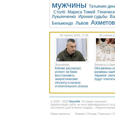
мужчины
Татьянин ден
Столб
Мариса Томей
Геническ
Лукьянченко
Ирония судьбы
Ва
Ахметов
Львов
Бельмондо
05 серпня 2026, 17:38
05 серпня 2
Экономика
Финансы и бан
Кличко рассказал,
Объявлены н
успеет ли Киев
размеры зарп
восстановить
Украине: скол
энергетические
будут платит
объекты к началу
отопительного сезона
© 2009 - 2026
NewsMe
. Усі права захищені.
Адміністрація сайту не несе відповідальності за 
посилання (для інтернет-видань - гіперпосиланн
Наши проекты:
Новини
|
Погода
|
Гороскоп
|
П