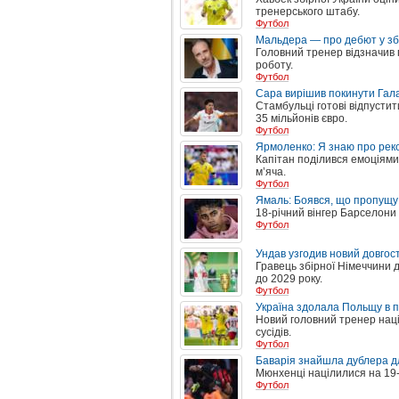
тренерського штабу.
Футбол
Мальдера — про дебют у збі
Головний тренер відзначив 
роботу.
Футбол
Сара вирішив покинути Гал
Стамбульці готові відпусти
35 мільйонів євро.
Футбол
Ярмоленко: Я знаю про рек
Капітан поділився емоціями
м’яча.
Футбол
Ямаль: Боявся, що пропущу 
18-річний вінгер Барселони 
Футбол
Ундав узгодив новий довгос
Гравець збірної Німеччини 
до 2029 року.
Футбол
Україна здолала Польщу в 
Новий головний тренер націо
сусідів.
Футбол
Баварія знайшла дублера дл
Мюнхенці націлилися на 19-
Футбол