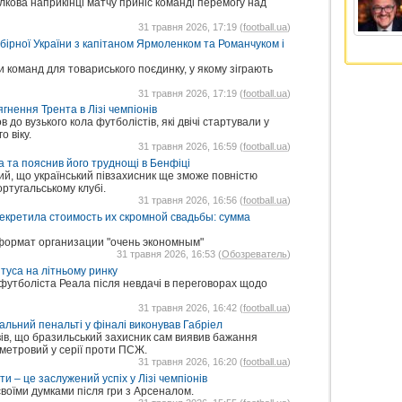
лкова наприкінці матчу приніс команді перемогу над
31 травня 2026, 17:19 (
football.ua
)
бірної України з капітаном Ярмоленком та Романчуком і
и команд для товариського поєдинку, у якому зіграють
31 травня 2026, 17:19 (
football.ua
)
гнення Трента в Лізі чемпіонів
до вузького кола футболістів, які двічі стартували у
о віку.
31 травня 2026, 16:59 (
football.ua
)
 та пояснив його труднощі в Бенфіці
й, що український півзахисник ще зможе повністю
ортугальському клубі.
31 травня 2026, 16:56 (
football.ua
)
кретила стоимость их скромной свадьбы: сумма
 формат организации "очень экономным"
31 травня 2026, 16:53 (
Обозреватель
)
туса на літньому ринку
 футболіста Реала після невдачі в переговорах щодо
31 травня 2026, 16:42 (
football.ua
)
альний пенальті у фіналі виконував Габріел
ів, що бразильський захисник сам виявив бажання
метровий у серії проти ПСЖ.
31 травня 2026, 16:20 (
football.ua
)
 – це заслужений успіх у Лізі чемпіонів
воїми думками після гри з Арсеналом.