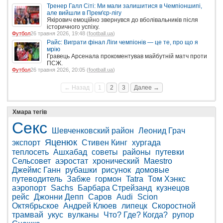
Тренер Галл Сіті: Ми мали залишитися в Чемпіоншипі,
але вийшли в Прем'єр-лігу
Якірович емоційно звернувся до вболівальників після
історичного успіху.
Футбол
26 травня 2026, 19:48 (
football.ua
)
Райс: Виграти фінал Ліги чемпіонів — це те, про що я
мрію
Гравець Арсенала прокоментував майбутній матч проти
ПСЖ.
Футбол
26 травня 2026, 20:05 (
football.ua
)
← Назад
1
2
3
Далее →
Хмара тегів
Секс
Шевченковский район
Леонид Грач
Яценюк
экспорт
Стивен Кинг
хургада
теплосеть
Ашхабад
советы
районы
путевки
Сельсовет
аэростат
хронический
Maestro
Джеймс Ганн
рубашки
рисунок
домовые
путеводитель
Забже
гормон
Tatra
Том Хэнкс
аэропорт
Sachs
Барбара Стрейзанд
кузнецов
рейс
Джонни Депп
Саров
Audi
Scion
Октябрьское
Андрей Клюев
липецк
Скоростной
трамвай
укус
вулканы
Что? Где? Когда?
рупор