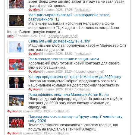
Брентфорд хоче швидко закрити угоду та не затягувати
трансферний процес.
Футбол
26 травня 2026, 17:28 (
football.ua
)
Мальчик сыграл Києве мій на аккордеоне возле
разрушенного ТЦ
Маленький музыкант исполнил мелодию на фоне
поврежденного ТЦ Квадрат в Шевченковском районе
Киева. Видео тронуло соцсети.
Київ
26 травня 2026, 17:31 (
Корреспондент.net
)
Сілва блзький до переходу в Ла Лігу
Мадридський клуб запропонував хавбеку Манчестер Сіті
контракт на два роки.
Футбол
26 травня 2026, 18:02 (
football.ua
)
Реал продлил соглашение с защитником
Королевский клуб готовит новый контракт для своего
ключевого защитника.
Футбол
26 травня 2026, 18:24 (
Корреспондент.net
)
Канада продовжила контракт із Маршем до 2030 року
Наставник канадської збірної продовжить розвиток
національної команди на довгострокову перспективу.
Футбол
26 травня 2026, 18:43 (
football.ua
)
Рома офіційно викупила Малена у Астон Вілли
Нідерландський форвард підписав із римським клубом
контракт до 2030 року після виходу команди до
єврокубків.
Футбол
26 травня 2026, 19:05 (
football.ua
)
Панама оголосила заявку на "групу смерті" чемпіонату
світу-2026
Томас Крістіансен визначився зі списком гравців, що
поїдуть на мундіаль у Північній Америці.
Футбол
26 травня 2026, 19:46 (
football.ua
)