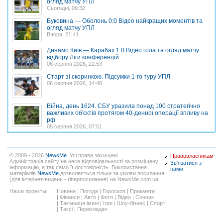
огляд матчу УПЛ
Сьогодні, 09:32
Буковина — Оболонь 0:0 Відео найкращих моментів та
огляд матчу УПЛ
Вчора, 21:41
Динамо Київ — Карабах 1:0 Відео гола та огляд матчу
відбору Ліги конференцій
06 серпня 2026, 22:53
Старт зі скоринкою. Підсумки 1-го туру УПЛ
06 серпня 2026, 14:48
Війна, день 1624. СБУ уразила понад 100 стратегічно
важливих об'єктів протягом 40-денної операції впливу на
рф
05 серпня 2026, 07:51
© 2009 - 2026
NewsMe
. Усі права захищені.
Правовласникам
Адміністрація сайту не несе відповідальності за розміщену
Зв'язатися з
інформацію, а так само її достовірність. Використання
нами
матеріалів
NewsMe
дозволяється тільки за умови посилання
(для інтернет-видань - гіперпосилання) на NewsMe.com.ua.
Наши проекты:
Новини
|
Погода
|
Гороскоп
|
Прикмети
|
Фінанси
|
Авто
|
Фото
|
Відео
|
Сонник
|
Таємниця імені
|
Ігри
|
Шоу-бізнес
|
Спорт
|
Таксі
|
Перекладач