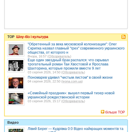
TOP
Шоу-біз і культура
"Обретенный за века московской колонизации": Олег
Скрипка назвал главный "грех" современного украинского
общества, от которого н
Вчора, 16:57 (
Обозреватель
)
Еще один звездный брак распался: что скрывал
трогательный роман Таи Хвостовой и Ярослава
Шахторина, которые прожили вместе 9 лет
03 серпня 2026, 14:50 (
Обозреватель
)
Пономарев удивил "чистым листом" в своей жизни
04 серпня 2026, 22:50 (
ivona.com.ua
)
«Семейный праздник»: вышел первый тизер новой
украинской рождественской истории
03 серпня 2026, 15:17 (
Обозреватель
)
більше TOP
Видео
Лівий Берег — Кудрівка 0:0 Відео найкращих моментів та