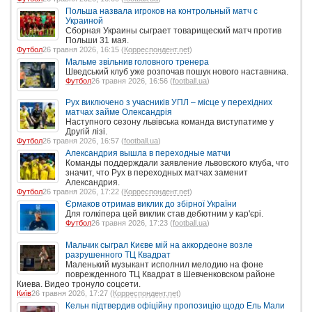
Польша назвала игроков на контрольный матч с
Украиной
Сборная Украины сыграет товарищеский матч против
Польши 31 мая.
Футбол
26 травня 2026, 16:15 (
Корреспондент.net
)
Мальме звільнив головного тренера
Шведський клуб уже розпочав пошук нового наставника.
Футбол
26 травня 2026, 16:56 (
football.ua
)
Рух виключено з учасників УПЛ – місце у перехідних
матчах займе Олександрія
Наступного сезону львівська команда виступатиме у
Другій лізі.
Футбол
26 травня 2026, 16:57 (
football.ua
)
Александрия вышла в переходные матчи
Команды поддерждали заявление львовского клуба, что
значит, что Рух в переходных матчах заменит
Александрия.
Футбол
26 травня 2026, 17:22 (
Корреспондент.net
)
Єрмаков отримав виклик до збірної України
Для голкіпера цей виклик став дебютним у кар'єрі.
Футбол
26 травня 2026, 17:23 (
football.ua
)
Мальчик сыграл Києве мій на аккордеоне возле
разрушенного ТЦ Квадрат
Маленький музыкант исполнил мелодию на фоне
поврежденного ТЦ Квадрат в Шевченковском районе
Киева. Видео тронуло соцсети.
Київ
26 травня 2026, 17:27 (
Корреспондент.net
)
Кельн підтвердив офіційну пропозицію щодо Ель Мали