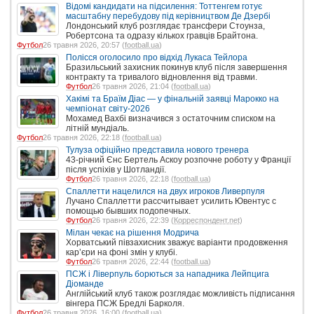
Відомі кандидати на підсилення: Тоттенгем готує
масштабну перебудову під керівництвом Де Дзербі
Лондонський клуб розглядає трансфери Стоунза,
Робертсона та одразу кількох гравців Брайтона.
Футбол
26 травня 2026, 20:57 (
football.ua
)
Полісся оголосило про відхід Лукаса Тейлора
Бразильський захисник покинув клуб після завершення
контракту та тривалого відновлення від травми.
Футбол
26 травня 2026, 21:04 (
football.ua
)
Хакімі та Браїм Діас — у фінальній заявці Марокко на
чемпіонат світу-2026
Мохамед Вахбі визначився з остаточним списком на
літній мундіаль.
Футбол
26 травня 2026, 22:18 (
football.ua
)
Тулуза офіційно представила нового тренера
43-річний Єнс Бертель Аскоу розпочне роботу у Франції
після успіхів у Шотландії.
Футбол
26 травня 2026, 22:18 (
football.ua
)
Спаллетти нацелился на двух игроков Ливерпуля
Лучано Спаллетти рассчитывает усилить Ювентус с
помощью бывших подопечных.
Футбол
26 травня 2026, 22:39 (
Корреспондент.net
)
Мілан чекає на рішення Модрича
Хорватський півзахисник зважує варіанти продовження
кар’єри на фоні змін у клубі.
Футбол
26 травня 2026, 22:44 (
football.ua
)
ПСЖ і Ліверпуль борються за нападника Лейпцига
Діоманде
Англійський клуб також розглядає можливість підписання
вінгера ПСЖ Бредлі Барколя.
Футбол
26 травня 2026, 16:00 (
football.ua
)