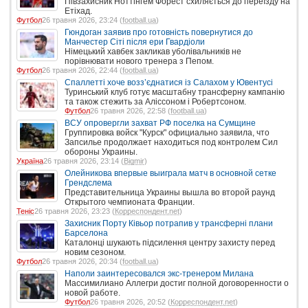
Півзахисник Ноттінгем Форест схиляється до переїзду на
Етіхад.
Футбол
26 травня 2026, 23:24 (
football.ua
)
Гюндоган заявив про готовність повернутися до
Манчестер Сіті після ери Гвардіоли
Німецький хавбек закликав уболівальників не
порівнювати нового тренера з Пепом.
Футбол
26 травня 2026, 22:44 (
football.ua
)
Спаллетті хоче возз’єднатися із Салахом у Ювентусі
Туринський клуб готує масштабну трансферну кампанію
та також стежить за Аліссоном і Робертсоном.
Футбол
26 травня 2026, 22:58 (
football.ua
)
ВСУ опровергли захват РФ поселка на Сумщине
Группировка войск "Курск" официально заявила, что
Запсилье продолжает находиться под контролем Сил
обороны Украины.
Україна
26 травня 2026, 23:14 (
Bigmir
)
Олейникова впервые выиграла матч в основной сетке
Грендслема
Представительница Украины вышла во второй раунд
Открытого чемпионата Франции.
Теніс
26 травня 2026, 23:23 (
Корреспондент.net
)
Захисник Порту Ківьор потрапив у трансферні плани
Барселона
Каталонці шукають підсилення центру захисту перед
новим сезоном.
Футбол
26 травня 2026, 20:34 (
football.ua
)
Наполи заинтересовался экс-тренером Милана
Массимилиано Аллегри достиг полной договоренности о
новой работе.
Футбол
26 травня 2026, 20:52 (
Корреспондент.net
)