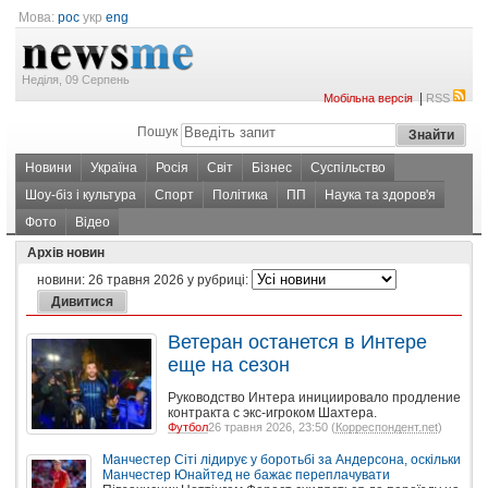
Мова:
рос
укр
eng
Неділя, 09 Серпень
|
Мобільна версія
RSS
Пошук
Новини
Україна
Росія
Світ
Бізнес
Суспільство
Шоу-біз і культура
Спорт
Політика
ПП
Наука та здоров'я
Фото
Відео
Архів новин
новини:
26 травня 2026
у рубриці:
Ветеран останется в Интере
еще на сезон
Руководство Интера инициировало продление
контракта с экс-игроком Шахтера.
Футбол
26 травня 2026, 23:50 (
Корреспондент.net
)
Манчестер Сіті лідирує у боротьбі за Андерсона, оскільки
Манчестер Юнайтед не бажає переплачувати