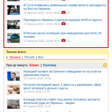
В Сети появились уникальные снимки визита президента
на Восток Украины
21 березня 2020, 18:53, Фото
14
Президенту Украины показали корабли НАТО в Одессе
21 березня 2020, 18:50, Фото
9
В России число погибших при наводнении достигло 20
человек
21 березня 2020, 18:48, Фото
12
Теплее всего
в
Украина
|
Россия
|
Все
Про це пишуть
Бізнес
|
Політика
Корецкий провел экстренное совещание из-за атак на
украинские порты
03 серпня 2026, 00:51
Остался последний день: 1 августа у украинцев с Дією
могут исчезнуть деньги с карты
31 липня 2026, 10:03
Блокада портов ставит под угрозу половину экспорта
железной руды из Украины – медиа
05 серпня 2026, 12:37