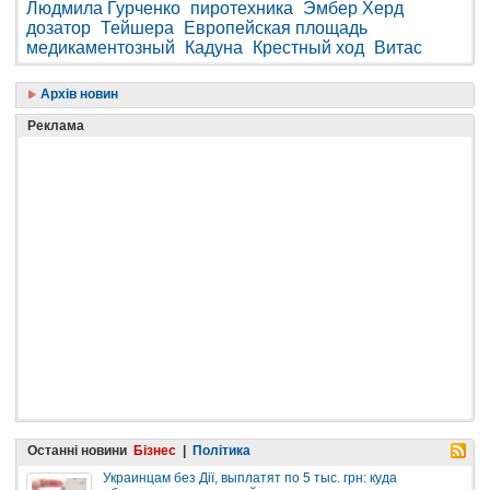
Людмила Гурченко
пиротехника
Эмбер Херд
дозатор
Тейшера
Европейская площадь
медикаментозный
Кадуна
Крестный ход
Витас
Архів новин
Реклама
Останні новини
Бізнес
|
Політика
Украинцам без Дії, выплатят по 5 тыс. грн: куда