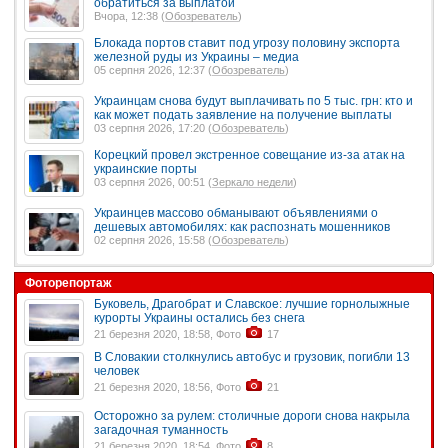
обратиться за выплатой
Вчора, 12:38 (
Обозреватель
)
Блокада портов ставит под угрозу половину экспорта
железной руды из Украины – медиа
05 серпня 2026, 12:37 (
Обозреватель
)
Украинцам снова будут выплачивать по 5 тыс. грн: кто и
как может подать заявление на получение выплаты
03 серпня 2026, 17:20 (
Обозреватель
)
Корецкий провел экстренное совещание из-за атак на
украинские порты
03 серпня 2026, 00:51 (
Зеркало недели
)
Украинцев массово обманывают объявлениями о
дешевых автомобилях: как распознать мошенников
02 серпня 2026, 15:58 (
Обозреватель
)
Фоторепортаж
Буковель, Драгобрат и Славское: лучшие горнолыжные
курорты Украины остались без снега
21 березня 2020, 18:58, Фото
17
В Словакии столкнулись автобус и грузовик, погибли 13
человек
21 березня 2020, 18:56, Фото
21
Осторожно за рулем: столичные дороги снова накрыла
загадочная туманность
21 березня 2020, 18:54, Фото
8