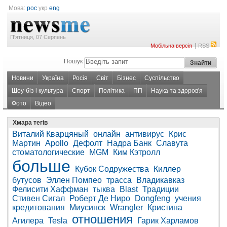
Мова:
рос
укр
eng
П'ятниця, 07 Серпень
|
Мобільна версія
RSS
Пошук
Новини
Україна
Росія
Світ
Бізнес
Суспільство
Шоу-біз і культура
Спорт
Політика
ПП
Наука та здоров'я
Фото
Відео
Хмара тегів
Виталий Кварцяный
онлайн
антивирус
Крис
Мартин
Apollo
Дефолт
Надра Банк
Славута
стоматологические
MGM
Ким Кэтролл
больше
Кубок Содружества
Киллер
бутусов
Эллен Помпео
трасса
Владикавказ
Фелисити Хаффман
тыква
Blast
Традиции
Стивен Сигал
Роберт Де Ниро
Dongfeng
учения
кредитования
Миусинск
Wrangler
Кристина
отношения
Агилера
Tesla
Гарик Харламов