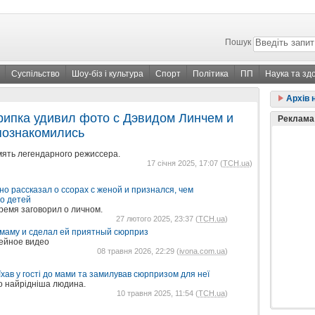
Пошук
Суспільство
Шоу-біз і культура
Спорт
Політика
ПП
Наука та зд
Архів 
рипка удивил фото с Дэвидом Линчем и
Реклама
 познакомились
мять легендарного режиссера.
17 січня 2025, 17:07 (
ТСН.ua
)
но рассказал о ссорах с женой и признался, чем
о детей
ремя заговорил о личном.
27 лютого 2025, 23:37 (
ТСН.ua
)
 маму и сделал ей приятный сюрприз
ейное видео
08 травня 2026, 22:29 (
ivona.com.ua
)
хав у гості до мами та замилував сюрпризом для неї
го найрідніша людина.
10 травня 2025, 11:54 (
ТСН.ua
)