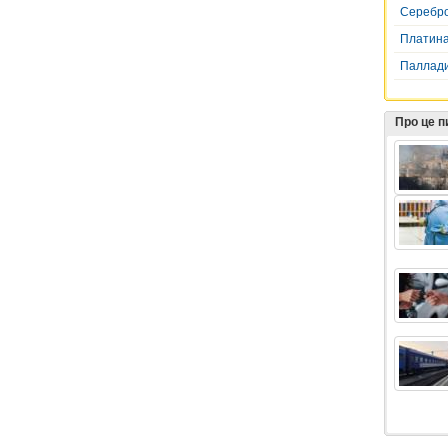
Серебр
Платин
Паллад
Про це 