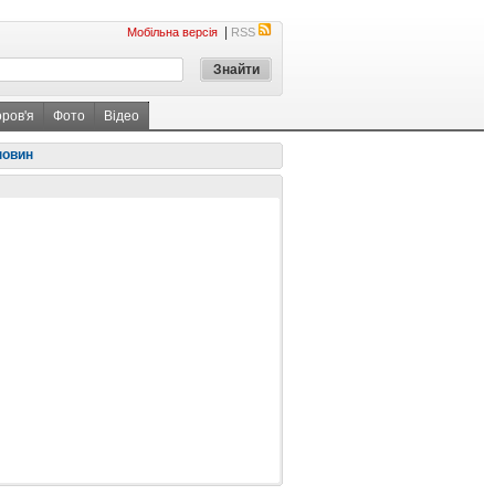
|
Мобільна версія
RSS
оров'я
Фото
Відео
новин