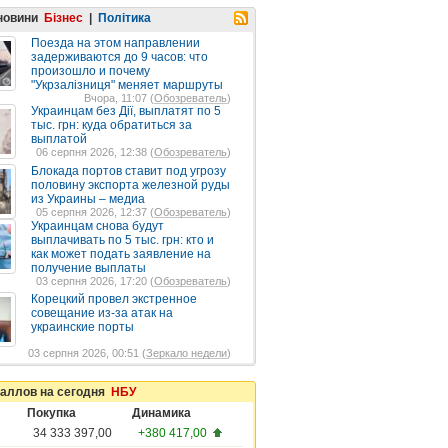
 новини
Бізнес
|
Політика
Поезда на этом направлении
задерживаются до 9 часов: что
произошло и почему
"Укрзалізниця" меняет маршруты
Вчора, 11:07 (
Обозреватель
)
Украинцам без Дії, выплатят по 5
тыс. грн: куда обратиться за
выплатой
06 серпня 2026, 12:38 (
Обозреватель
)
Блокада портов ставит под угрозу
половину экспорта железной руды
из Украины – медиа
05 серпня 2026, 12:37 (
Обозреватель
)
Украинцам снова будут
выплачивать по 5 тыс. грн: кто и
как может подать заявление на
получение выплаты
03 серпня 2026, 17:20 (
Обозреватель
)
Корецкий провел экстренное
совещание из-за атак на
украинские порты
03 серпня 2026, 00:51 (
Зеркало недели
)
таллов на сегодня
НБУ
Покупка
Динамика
34 333 397,00
+380 417,00