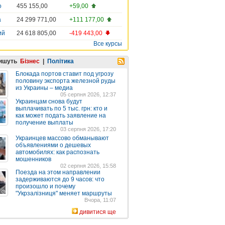
о
455 155,00
+59,00
а
24 299 771,00
+111 177,00
ий
24 618 805,00
-419 443,00
Все курсы
пишуть
Бізнес
|
Політика
Блокада портов ставит под угрозу
половину экспорта железной руды
из Украины – медиа
05 серпня 2026, 12:37
Украинцам снова будут
выплачивать по 5 тыс. грн: кто и
как может подать заявление на
получение выплаты
03 серпня 2026, 17:20
Украинцев массово обманывают
объявлениями о дешевых
автомобилях: как распознать
мошенников
02 серпня 2026, 15:58
Поезда на этом направлении
задерживаются до 9 часов: что
произошло и почему
"Укрзалізниця" меняет маршруты
Вчора, 11:07
дивитися ще