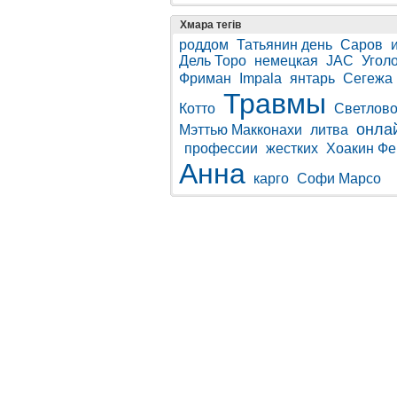
Хмара тегів
роддом
Татьянин день
Саров
Дель Торо
немецкая
JAC
Угол
Фриман
Impala
янтарь
Сегежа
Травмы
Котто
Светлово
онла
Мэттью Макконахи
литва
профессии
жестких
Хоакин Фе
Анна
карго
Софи Марсо