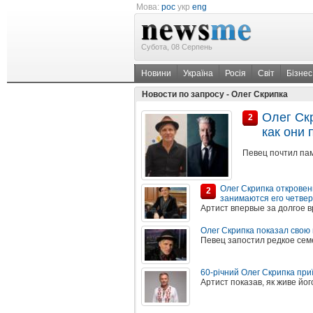
Мова:
рос
укр
eng
Субота, 08 Серпень
Новини
Україна
Росія
Світ
Бізнес
Новости по запросу - Олег Скрипка
Олег Ск
2
как они
Певец почтил па
Олег Скрипка откровен
2
занимаются его четвер
Артист впервые за долгое в
Олег Скрипка показал свою
Певец запостил редкое сем
60-річний Олег Скрипка приї
Артист показав, як живе йо