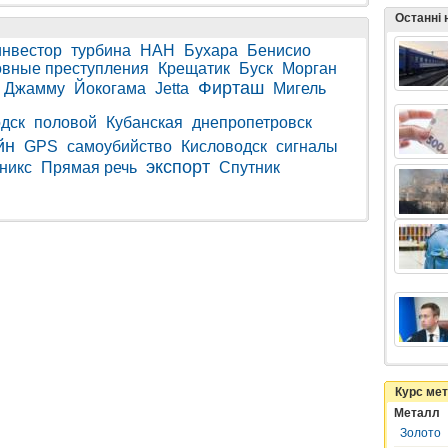
Останні
инвестор
турбина
НАН
Бухара
Бенисио
овные преступления
Крещатик
Буск
Морган
Фирташ
Джамму
Йокогама
Jetta
Мигель
дск
половой
Кубанская
днепропетровск
йн
GPS
самоубийство
Кисловодск
сигналы
экспорт
никс
Прямая речь
Спутник
Курс ме
Металл
Золото