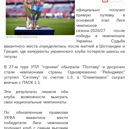
официально получил
прямую путевку в
основной этап Лиги
чемпионов
сезона-2026/27 после
победы в чемпионате
фото с Обозреватель
Украины. Судьба
вакантного места определилась после матчей в Шотландии и
Греции, где конкуренты украинского клуба потеряли шансы на
титулы.
В 27-м туре УПЛ "горняки" обыграли "Полтаву" и досрочно
стали чемпионами страны. Одновременно "Рейнджерс"
уступил "Селтику" со счетом 1:3, а "Олимпиакос" сыграл
вничью с ПАОК 1:1.
Эти результаты лишили оба
клуба возможности выиграть
свои национальные чемпионаты.
По обновленным правилам
УЕФА вакантное место
победителя Лиги чемпионов
получает клуб с самым высоким