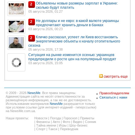
Объявлены новые размеры зарплат в Украине:
2
сколько будут платить
05 августа 2026, 01:27
Не доллары и не евро: в какой валюте украинцы
2
предпочитают хранить деньги в банках
03 августа 2026, 00:23
Кличко рассказал, успеет ли Киев восстановить
2
энергетические объекты к началу отопительного
сезона
05 августа 2026, 17:38
Ситуация на рынке изменится осенью: украинцев
предупредили о росте цен на популярный продукт
03 августа 2026, 15:05
смотреть еще
© 2009 - 2026
NewsMe
. Все права защищены.
Правообладателям
Администрация сайта не несёт ответственности за
Связаться с нами
размещённую информацию, а так же ее достоверность.
Использование материалов
NewsMe
разрешается только
при условии ссылки (для интернет-изданий - гиперссылки)
на NewsMe.com.ua.
Наши проекты:
Новости
|
Погода
|
Гороскоп
|
Приметы
|
Финансы
|
Авто
|
Фото
|
Видео
|
Сонник
|
Тайна имени
|
Игры
|
Шоу-бизнес
|
Спорт
|
Такси
|
Переводчик