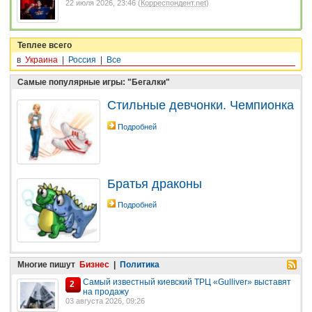
22 июля 2026, 23:46 (
Корреспондент.net
)
Теплее всего
в
Украина
|
Россия
|
Все
Самые популярные игры: "Бегалки"
Стильные девчонки. Чемпионка
Подробней
Братья драконы
Подробней
Многие пишут
Бизнес
|
Политика
Самый известный киевский ТРЦ «Gulliver» выставят
2
на продажу
03 августа 2026, 09:26