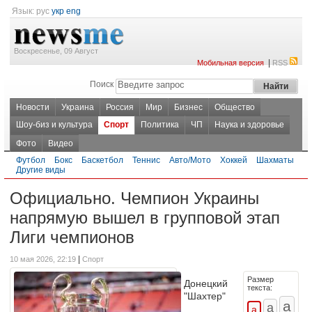
Язык:
рус
укр
eng
Воскресенье, 09 Август
|
Мобильная версия
RSS
Поиск
Новости
Украина
Россия
Мир
Бизнес
Общество
Шоу-биз и культура
Спорт
Политика
ЧП
Наука и здоровье
Фото
Видео
Футбол
Бокс
Баскетбол
Теннис
Авто/Мото
Хоккей
Шахматы
Другие виды
Официально. Чемпион Украины
напрямую вышел в групповой этап
Лиги чемпионов
|
10 мая 2026, 22:19
Спорт
Размер
Донецкий
текста:
"Шахтер"