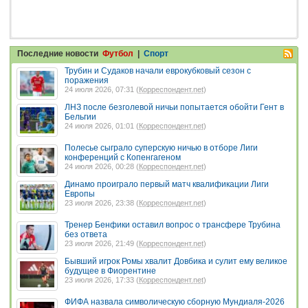
Последние новости
Футбол
|
Спорт
Трубин и Судаков начали еврокубковый сезон с
поражения
24 июля 2026, 07:31 (
Корреспондент.net
)
ЛНЗ после безголевой ничьи попытается обойти Гент в
Бельгии
24 июля 2026, 01:01 (
Корреспондент.net
)
Полесье сыграло суперскую ничью в отборе Лиги
конференций с Копенгагеном
24 июля 2026, 00:28 (
Корреспондент.net
)
Динамо проиграло первый матч квалификации Лиги
Европы
23 июля 2026, 23:38 (
Корреспондент.net
)
Тренер Бенфики оставил вопрос о трансфере Трубина
без ответа
23 июля 2026, 21:49 (
Корреспондент.net
)
Бывший игрок Ромы хвалит Довбика и сулит ему великое
будущее в Фиорентине
23 июля 2026, 17:33 (
Корреспондент.net
)
ФИФА назвала символическую сборную Мундиаля-2026