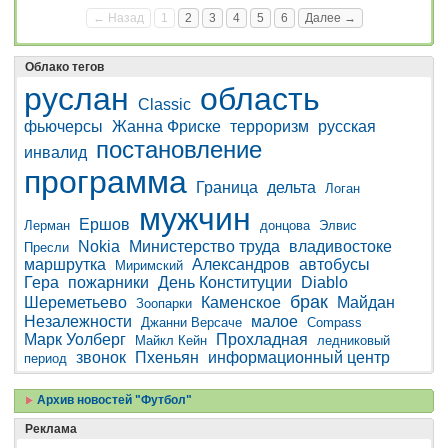
← Назад
1
2
3
4
5
6
Далее →
Облако тегов
руслан
область
Classic
фьючерсы
Жанна Фриске
терроризм
русская
постановление
инвалид
программа
Граница
дельта
Логан
мужчин
Ершов
Лерман
донцова
Элвис
Nokia
Министерство труда
владивостоке
Пресли
маршрутка
Александров
автобусы
Миримский
Гера
пожарники
День Конституции
Diablo
брак
Шереметьево
Каменское
Майдан
Зоопарки
Незалежности
малое
Джанни Версаче
Compass
Марк Уолберг
Прохладная
Майкл Кейн
ледниковый
звонок
Пхеньян
информационный центр
период
Архив новостей "Футбол"
Реклама