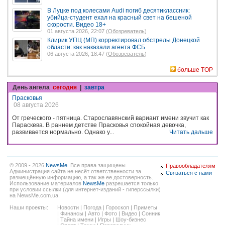
В Луцке под колесами Audi погиб десятиклассник:
убийца-студент ехал на красный свет на бешеной
скорости. Видео 18+
01 августа 2026, 22:07 (
Обозреватель
)
Клирик УПЦ (МП) корректировал обстрелы Донецкой
области: как наказали агента ФСБ
06 августа 2026, 18:47 (
Обозреватель
)
больше TOP
День ангела
сегодня
|
завтра
Прасковья
08 августа 2026
От греческого - пятница. Старославянский вариант имени звучит как
Параскева. В раннем детстве Прасковья спокойная девочка,
развивается нормально. Однако у...
Читать дальше
© 2009 - 2026
NewsMe
. Все права защищены.
Правообладателям
Администрация сайта не несёт ответственности за
Связаться с нами
размещённую информацию, а так же ее достоверность.
Использование материалов
NewsMe
разрешается только
при условии ссылки (для интернет-изданий - гиперссылки)
на NewsMe.com.ua.
Наши проекты:
Новости
|
Погода
|
Гороскоп
|
Приметы
|
Финансы
|
Авто
|
Фото
|
Видео
|
Сонник
|
Тайна имени
|
Игры
|
Шоу-бизнес