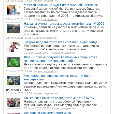
21 июля 2026, 13:32 (
Корреспондент.net
)
У Месси больше не будет игр в сборной - источник
Звездный аргентинский футболист, как сообщается,
сказал партнерам по сборной в раздевалке после
поражения в финале ЧМ-2026, что играть за сборную...
21 июля 2026, 12:41 (
Корреспондент.net
)
Названы суммы призовых участников финала ЧМ-2026
Команды, принявшие участие в чемпионате мира 2026
года на стадии заключительного этапа, получили свои
призовые.
21 июля 2026, 11:08 (
Корреспондент.net
)
Тутеров продлил контракт в составе Сандерленда
Украинский вингер продолжит свои выступления за
"черных котов" в английской Премьер-лиге.
21 июля 2026, 09:27 (
Корреспондент.net
)
ЛНЗ и Полесье получили возможных соперников в
квалификации Лиги конференций
Два украинских клуба узнали потенциальных соперников
в третьем раунде отбора еврокубкового турнира.
20 июля 2026, 19:24 (
Корреспондент.net
)
Украинские рефери назначены на матчи Лиги
конференций
Беспрецедентное количество украинских судей на матчи
в рамках проведения Лиги конференций предусмотрено
на сезон-2026/27.
20 июля 2026, 12:00 (
Корреспондент.net
)
На ЧМ-2026 назвали обладателя Золотой бутсы
Награду присудили игроку сборной Франции и
футбольного клуба Реал Мадрид Килиану Мбаппе.
20 июля 2026, 08:52 (
Корреспондент.net
)
Испания стала чемпионом мира