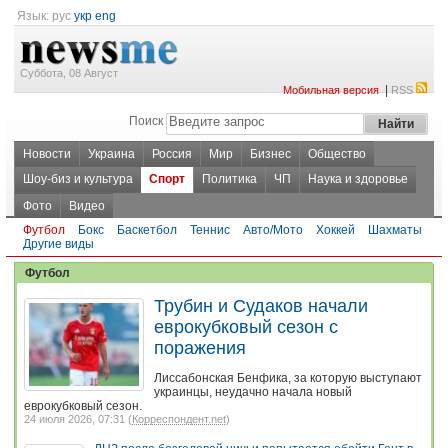
Язык:
рус
укр
eng
Суббота, 08 Август
|
Мобильная версия
RSS
Поиск
Новости
Украина
Россия
Мир
Бизнес
Общество
Шоу-биз и культура
Спорт
Политика
ЧП
Наука и здоровье
Фото
Видео
Футбол
Бокс
Баскетбол
Теннис
Авто/Мото
Хоккей
Шахматы
Другие виды
Футбол
Трубин и Судаков начали
еврокубковый сезон с
поражения
Лиссабонская Бенфика, за которую выступают
украинцы, неудачно начала новый
еврокубковый сезон.
24 июля 2026, 07:31 (
Корреспондент.net
)