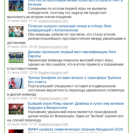
ЛНЗ после безголевой ничьи попытается обойти Гент в
Бельгии
Соперники по итогам первой игры не выявили
победителя, поэтому эту задачу им предстоит
выполнить во втором очном поединке.
24 июля 2026, 01:01 (
Корреспондент.net
)
Полесье сыграло суперскую ничью в отборе Лиги
конференций с Копенгагеном
Обе команды забили по три мяча, что стало итогом
увлекательнейшего противостояния между украинцами и
датчанами.
24 июля 2026, 00:28 (
Корреспондент.net
)
Динамо проиграло первый матч квалификации Лиги
Европы
Украинская команда показала высокий класс игры,
однако не без ошибок, что в итоге привело к поражению
в противостоянии.
23 июля 2026, 23:38 (
Корреспондент.net
)
Тренер Бенфики оставил вопрос о трансфере Трубина
без ответа
Португальский специалист оставил в подвешенном
состоянии вероятность перехода украинского голкипера
в другую команду.
23 июля 2026, 21:49 (
Корреспондент.net
)
Бывший игрок Ромы хвалит Довбика и сулит ему великое
будущее в Фиорентине
Напомним, украинский игрок является трансферной
целью клуба из Флоренции. Один из "волков" оценил его
на случай перехода.
23 июля 2026, 17:33 (
Корреспондент.net
)
ФИФА назвала символическую сборную Мундиаля-2026