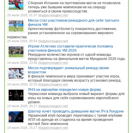
Сборная Испании на протяжении матча не позволила
теперь уже бывшим чемпионам ни на секунду
усомниться в своем превосходстве.
20 июля 2026, 01:37 (
Корреспондент.net
)
Месси стал участником рекордного для себя третьего
финала ЧМ
Аргентинскому футболисту покорилось достижение,
ранее установленное на соревнованиях мирового
первенства.
20 июля 2026, 00:54 (
Корреспондент.net
)
Игроки Атлетико составили практически половину
участников финала ЧМ-2026
Рекордное количество игроков от одной команды
представлены на финальном матче Мундиаля 2026 года.
19 июля 2026, 23:45 (
Корреспондент.net
)
Месси подтверждает уникальный рекорд своим
возрастом
В финале чемпионата мира принимает участие игрок,
который благодаря своему возрасту установил рекорд.
19 июля 2026, 22:53 (
Корреспондент.net
)
ЛНЗ на еврокубки определил новую форму
Черкасская команда выбрала новый вариант формы для
игры на новых для себя соревнованиях европейского
уровня.
19 июля 2026, 20:17 (
Корреспондент.net
)
Шахтер хочет проводить домашние матчи ЛЧ в Лондоне
Украинский клуб проводит переговоры с тремя клубами
АПЛ об аренде их стадиона на время проведения
матчей Лиги чемпионов.
19 июля 2026, 15:27 (
Корреспондент.net
)