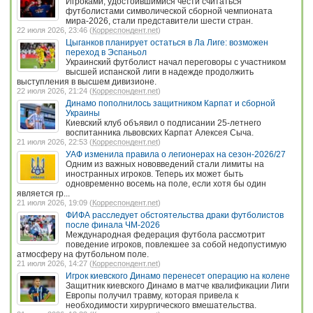
Игроками, удостоившимися чести считаться
футболистами символической сборной чемпионата
мира-2026, стали представители шести стран.
22 июля 2026, 23:46 (
Корреспондент.net
)
Цыганков планирует остаться в Ла Лиге: возможен
переход в Эспаньол
Украинский футболист начал переговоры с участником
высшей испанской лиги в надежде продолжить
выступления в высшем дивизионе.
22 июля 2026, 21:24 (
Корреспондент.net
)
Динамо пополнилось защитником Карпат и сборной
Украины
Киевский клуб объявил о подписании 25-летнего
воспитанника львовских Карпат Алексея Сыча.
21 июля 2026, 22:53 (
Корреспондент.net
)
УАФ изменила правила о легионерах на сезон-2026/27
Одним из важных нововведений стали лимиты на
иностранных игроков. Теперь их может быть
одновременно восемь на поле, если хотя бы один
является гр...
21 июля 2026, 19:09 (
Корреспондент.net
)
ФИФА расследует обстоятельства драки футболистов
после финала ЧМ-2026
Международная федерация футбола рассмотрит
поведение игроков, повлекшее за собой недопустимую
атмосферу на футбольном поле.
21 июля 2026, 14:27 (
Корреспондент.net
)
Игрок киевского Динамо перенесет операцию на колене
Защитник киевского Динамо в матче квалификации Лиги
Европы получил травму, которая привела к
необходимости хирургического вмешательства.