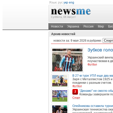
Язык:
рус
укр
eng
Суббота, 08 Август
Новости
Украина
Россия
Мир
Би
Архив новостей
новости за:
9 мая 2026
в рубрике:
Зубков голо
Украинский винге
поучаствовав в д
Футбол
В 27-м туре УПЛ еще два м
Заря с Металлистом 1925 и
поединки с разным счетом.
Футбол
"Динамо" не смогло об
2
Команды завершили по
Спорт
Олейникова оставила турни
Украинская теннисистка ок