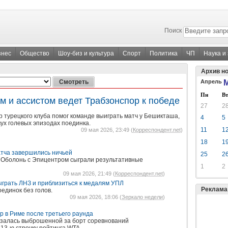
Поиск
знес
Общество
Шоу-биз и культура
Спорт
Политика
ЧП
Наука и
Архив н
Апрель
М
Пн
Вт
м и ассистом ведет Трабзонспор к победе
27
2
р турецкого клуба помог команде выиграть матч у Бешикташа,
4
5
вух голевых эпизодах поединка.
11
1
09 мая 2026, 23:49 (
Корреспондент.net
)
18
1
атча завершились ничьей
25
2
 Оболонь с Эпицентром сыграли результативные
1
2
09 мая 2026, 21:49 (
Корреспондент.net
)
ыграть ЛНЗ и приблизиться к медалям УПЛ
Реклама
единок без голов.
09 мая 2026, 18:06 (
Зеркало недели
)
р в Риме после третьего раунда
азалась выброшенной за борт соревнований