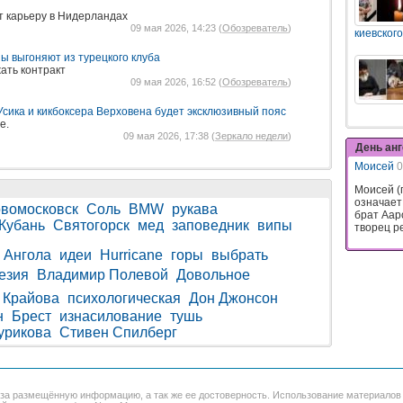
т карьеру в Нидерландах
09 мая 2026, 14:23 (
Обозреватель
)
киевского
ы выгоняют из турецкого клуба
ать контракт
09 мая 2026, 16:52 (
Обозреватель
)
 Усика и кикбоксера Верховена будет эксклюзивный пояс
е.
09 мая 2026, 17:38 (
Зеркало недели
)
День ан
Моисей
0
Моисей (
означает
вомосковск
Соль
BMW
рукава
брат Аар
Кубань
Святогорск
мед
заповедник
випы
творец ре
Ангола
идеи
Hurricane
горы
выбрать
езия
Владимир Полевой
Довольное
Крайова
психологическая
Дон Джонсон
н
Брест
изнасилование
тушь
урикова
Стивен Спилберг
 за размещённую информацию, а так же ее достоверность. Использование материало