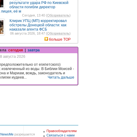
результате удара РФ по Киевской
области погибли директор
 лицея, её м
Сегодня, 13:40 (
Обозреватель
)
Клирик УПЦ (МП) корректировал
обстрелы Донецкой области: как
наказали агента ФСБ
06 августа 2026, 18:47 (
Обозреватель
)
больше TOP
гела
сегодня
|
завтра
8 августа 2026
предположительно от египетского)
: извлеченный из воды. В Библии Моисей -
она и Мариам, вождь, законодатель и
лигии иудеев...
Читать дальше
Правообладателям
в
NewsMe
разрешается
Связаться с нами