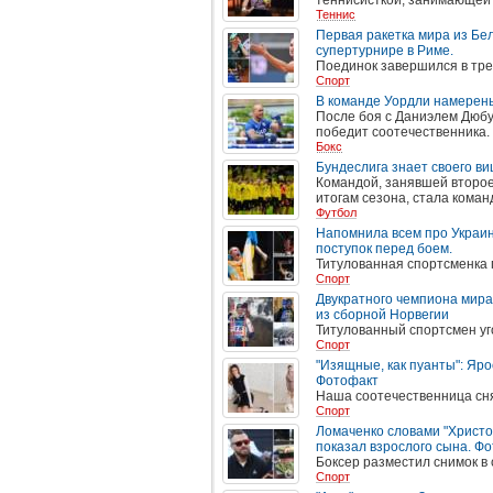
теннисисткой, занимающей 
Теннис
Первая ракетка мира из Бе
супертурнире в Риме.
Поединок завершился в тре
Спорт
В команде Уордли намерены
После боя с Даниэлем Дюбуа
победит соотечественника.
Бокс
Бундеслига знает своего в
Командой, занявшей второе
итогам сезона, стала коман
Футбол
Напомнила всем про Украи
поступок перед боем.
Титулованная спортсменка 
Спорт
Двукратного чемпиона мира 
из сборной Норвегии
Титулованный спортсмен уг
Спорт
"Изящные, как пуанты": Яро
Фотофакт
Наша соотечественница сн
Спорт
Ломаченко словами "Христос
показал взрослого сына. Ф
Боксер разместил снимок в
Спорт