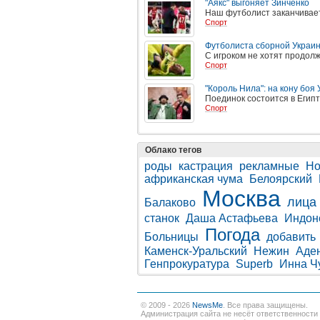
"Аякс" выгоняет Зинченко
Наш футболист заканчивае
Спорт
Футболиста сборной Украин
С игроком не хотят продолж
Спорт
"Король Нила": на кону боя
Поединок состоится в Египт
Спорт
Облако тегов
роды
кастрация
рекламные
Но
африканская чума
Белоярский
Москва
лица
Балаково
станок
Даша Астафьева
Индон
Погода
Больницы
добавить
Каменск-Уральский
Нежин
Аде
Генпрокуратура
Superb
Инна Ч
© 2009 - 2026
NewsMe
. Все права защищены.
Администрация сайта не несёт ответственности