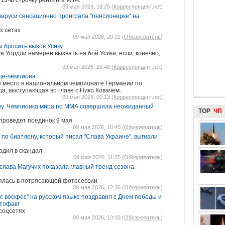
13-ю строчку рейтинга WTA.
09 мая 2026, 18:25 (
Корреспондент.net
)
ларуси сенсационно проиграла "пенсионерке" на
х сетах
09 мая 2026, 20:22 (
Обозреватель
)
 бросить вызов Усику
 Уордли намерен вызвать на бой Усика, если, конечно,
09 мая 2026, 20:48 (
Корреспондент.net
)
ице-чемпиона
 место в национальном чемпионате Германии по
да, выступающая во главе с Нико Ковачем.
09 мая 2026, 00:12 (
Корреспондент.net
)
ну. Чемпионка мира по ММА совершила неожиданный
TOP
ЧП
проведет поединок 9 мая
09 мая 2026, 10:40 (
Обозреватель
)
по биатлону, который писал "Слава Украине", выгнали
одил в скандал
09 мая 2026, 11:25 (
Обозреватель
)
слава Магучих показала главный тренд сезона.
ялась в потрясающей фотосессии
09 мая 2026, 12:36 (
Обозреватель
)
 воскрес" на русском языке поздравил с Днем победы и
отофакт
 соцсетях
09 мая 2026, 13:03 (
Обозреватель
)