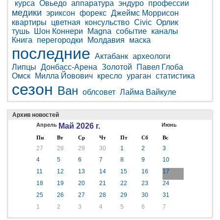
курса
Овьедо
аппаратура
эндуро
профессии
медики
эриксон
форекс
Джеймс Моррисон
квартиры
цветная
консульство
Civic
Орлик
тушь
Шон Коннери
Magna
событие
каналы
Книга
перегородки
Молдавия
маска
последние
Актабанк
археологи
Липцы
Донбасс-Арена
Золотой
Павел Глоба
Омск
Милла Йовович
кресло
ураган
статистика
сезон
Ван
облсовет
Лайма Вайкуле
Архив новостей
Апрель
Май 2026 г.
Июнь
Пн
Вт
Ср
Чт
Пт
Сб
Вс
27
28
29
30
1
2
3
4
5
6
7
8
9
10
11
12
13
14
15
16
17
18
19
20
21
22
23
24
25
26
27
28
29
30
31
1
2
3
4
5
6
7