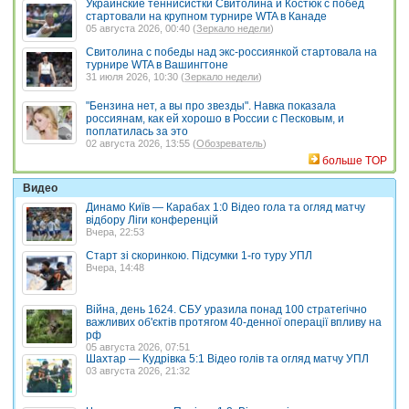
Украинские теннисистки Свитолина и Костюк с побед
стартовали на крупном турнире WTA в Канаде
05 августа 2026, 00:40 (
Зеркало недели
)
Свитолина с победы над экс-россиянкой стартовала на
турнире WTA в Вашингтоне
31 июля 2026, 10:30 (
Зеркало недели
)
"Бензина нет, а вы про звезды". Навка показала
россиянам, как ей хорошо в России с Песковым, и
поплатилась за это
02 августа 2026, 13:55 (
Обозреватель
)
больше TOP
Видео
Динамо Київ — Карабах 1:0 Відео гола та огляд матчу
відбору Ліги конференцій
Вчера, 22:53
Старт зі скоринкою. Підсумки 1-го туру УПЛ
Вчера, 14:48
Війна, день 1624. СБУ уразила понад 100 стратегічно
важливих об'єктів протягом 40-денної операції впливу на
рф
05 августа 2026, 07:51
Шахтар — Кудрівка 5:1 Відео голів та огляд матчу УПЛ
03 августа 2026, 21:32