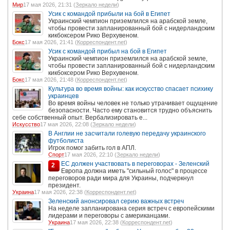
Мир
17 мая 2026, 21:31 (
Зеркало недели
)
Усик с командой прибыли на бой в Египет
Украинский чемпион приземлился на арабской земле,
чтобы провести запланированный бой с нидерландским
кикбоксером Рико Верхувеном.
Бокс
17 мая 2026, 21:41 (
Корреспондент.net
)
Усик с командой прибыл на бой в Египет
Украинский чемпион приземлился на арабской земле,
чтобы провести запланированный бой с нидерландским
кикбоксером Рико Верхувеном.
Бокс
17 мая 2026, 21:48 (
Корреспондент.net
)
Культура во время войны: как искусство спасает психику
украинцев
Во время войны человек не только утрачивает ощущение
безопасности. Часто ему становится трудно объяснить
себе собственный опыт. Вербализировать е...
Искусство
17 мая 2026, 22:08 (
Зеркало недели
)
В Англии не засчитали голевую передачу украинского
футболиста
Игрок помог забить гол в АПЛ.
Спорт
17 мая 2026, 22:10 (
Зеркало недели
)
ЕС должен участвовать в переговорах - Зеленский
2
Европа должна иметь "сильный голос" в процессе
переговоров ради мира для Украины, подчеркнул
президент.
Украина
17 мая 2026, 22:38 (
Корреспондент.net
)
Зеленский анонсировал серию важных встреч
На неделе запланирована серия встреч с европейскими
лидерами и переговоры с американцами.
Украина
17 мая 2026, 22:38 (
Корреспондент.net
)