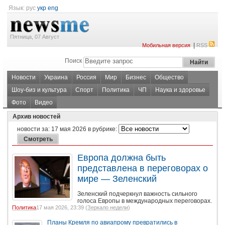
Язык:
рус
укр
eng
Пятница, 07 Август
|
Мобильная версия
RSS
Поиск
Новости
Украина
Россия
Мир
Бизнес
Общество
Шоу-биз и культура
Спорт
Политика
ЧП
Наука и здоровье
Фото
Видео
Архив новостей
новости за:
17 мая 2026
в рубрике:
Европа должна быть
представлена в переговорах о
мире — Зеленский
Зеленский подчеркнул важность сильного
голоса Европы в международных переговорах.
Политика
17 мая 2026, 23:39 (
Зеркало недели
)
Планы Кремля по авиапрому превратились в