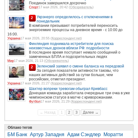
Поединок завершился досрочно
Спорт
17 мая 2026, 20:42 (
Обозреватель
)
Укрэнерго определилось с отключениями в
2
понедельник
В компании призывают потребителей переносить
энергоемкие процессы на дневное время - с 10:00 до
16:00.
Украина
17 мая 2026, 20:55 (
Корреспондент.net
)
Финляндия поднимала истребители для поиска
неизвестных дронов вблизи РФ: подробности
В последнее время поступает немало сообщений о
замеченных БПЛА и подозрительных людях
Мир
17 мая 2026, 21:13 (
Обозреватель
)
Зеленский заявил о смене баланса на передовой
2
За сегодня показатели активности таковы, что
наших активных действий за сутки больше, чем
российских, отметил президент.
Украина
17 мая 2026, 21:27 (
Корреспондент.net
)
Шахтер вопреки тревогам обыграл Кривбасс
Донецкая команда заработала очередные три очка в уже
чемпионском статусе в матче с криворожанами.
Футбол
17 мая 2026, 21:29 (
Корреспондент.net
)
← Назад
1
2
3
Далее →
Облако тегов
БМ Банк
Артур Западня
Адам Сэндлер
Моратти