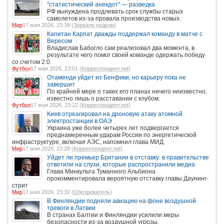
"статистический анекдот" — разведка
РФ вынуждена продлевать срок службы старых
самолетов из-за провала производства новых.
Мир
17 мая 2026, 23:39 (
Зеркало недели
)
Капитан Карпат дважды поддержал команду в матче с
Вересом
Владислав Бабогло сам реализовал два момента, в
результате чего помог своей команде одержать победу
со счетом 2:0.
Футбол
17 мая 2026, 23:01 (
Корреспондент.net
)
Отаменди уйдет из Бенфики, но карьеру пока не
завершит
По крайней мере о таких его планах ничего неизвестно,
известно лишь о расставании с клубом.
Футбол
17 мая 2026, 23:22 (
Корреспондент.net
)
Киев отреагировал на дроновую атаку атомной
электростанции в ОАЭ
Украина уже более четырех лет подвергается
преднамеренным ударам России по энергетической
инфраструктуре, включая АЭС, напомнил глава МИД.
Мир
17 мая 2026, 23:28 (
Корреспондент.net
)
Уйдет ли премьер Британии в отставку: в правительстве
ответили на слухи, которые распространили медиа
Глава Минкульта Туманного Альбиона
прокомментировала вероятную отставку главы Даунинг-
стрит
Мир
17 мая 2026, 23:32 (
Обозреватель
)
В Финляндии подняли авиацию на фоне воздушной
тревоги в Латвии
В странах Балтии и Финляндии усилили меры
безопасности из-за воздушной угрозы.