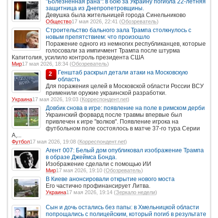
"Болезненная рана": в бою за Украину погибла 22-летняя
защитница из Днепропетровщины.
Девушка была жительницей города Синельниково
Общество
17 мая 2026, 22:41 (
Обозреватель
)
Строительство бального зала Трампа столкнулось с
новым препятствием: что произошло
Поражение одного из немногих республиканцев, которые
голосовали за импичмент Трампа после штурма
Капитолия, усилило контроль президента США
Мир
17 мая 2026, 18:34 (
Обозреватель
)
Генштаб раскрыл детали атаки на Московскую
2
область
Для поражения целей в Московской области России ВСУ
применили оружие украинской разработки.
Украина
17 мая 2026, 19:03 (
Корреспондент.net
)
Довбик снова в игре: появление на поле в римском дерби
Украинский форвард после травмы впервые был
привлечен к игре "волков". Появление игрока на
футбольном поле состоялось в матче 37-го тура Серии
А,...
Футбол
17 мая 2026, 19:08 (
Корреспондент.net
)
Агент 007: Белый дом опубликовал изображение Трампа
в образе Джеймса Бонда.
Изображение сделали с помощью ИИ
Мир
17 мая 2026, 19:10 (
Обозреватель
)
В Киеве анонсировали открытие нового моста
Его частично профинансирует Литва.
Украина
17 мая 2026, 19:14 (
Зеркало недели
)
Сын и дочь остались без папы: в Хмельницкой области
попрощались с полицейским, который погиб в результате