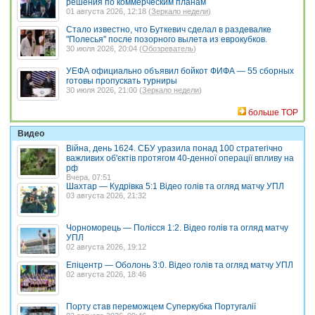
решения по коммерческим планам
01 августа 2026, 12:18 (
Зеркало недели
)
Стало известно, что Буткевич сделал в раздевалке
"Полесья" после позорного вылета из еврокубков.
30 июля 2026, 20:04 (
Обозреватель
)
УЕФА официально объявил бойкот ФИФА — 55 сборных
готовы пропускать турниры
30 июля 2026, 21:00 (
Зеркало недели
)
больше TOP
Видео
Війна, день 1624. СБУ уразила понад 100 стратегічно
важливих об'єктів протягом 40-денної операції впливу на
рф
Вчера, 07:51
Шахтар — Кудрівка 5:1 Відео голів та огляд матчу УПЛ
03 августа 2026, 21:32
Чорноморець — Полісся 1:2. Відео голів та огляд матчу
УПЛ
02 августа 2026, 19:12
Епіцентр — Оболонь 3:0. Відео голів та огляд матчу УПЛ
02 августа 2026, 18:46
Порту став переможцем Суперкубка Португалії