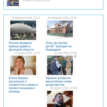
02 августа 2026, 09:46
25 февраля 2026, 22:10
16 февраля 2026, 22:50
Россия взорвала
Отец застрелил
важную дамбу в
детей. Трагедия на
Донецкой области
Львовщине
27 марта 2026, 22:16
11 мая 2026, 22:09
В
Елена Кравец
Украине раскрыли
рассказала о
масштабную схему
сложностях в браке и
дезертирства
своем отношении к
09 апреля 2026, 22:06
разводу