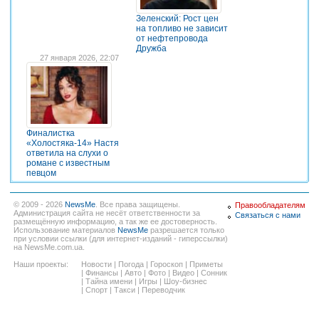
Зеленский: Рост цен
на топливо не зависит
от нефтепровода
Дружба
27 января 2026, 22:07
Финалистка
«Холостяка-14» Настя
ответила на слухи о
романе с известным
певцом
© 2009 - 2026
NewsMe
. Все права защищены.
Правообладателям
Администрация сайта не несёт ответственности за
Связаться с нами
размещённую информацию, а так же ее достоверность.
Использование материалов
NewsMe
разрешается только
при условии ссылки (для интернет-изданий - гиперссылки)
на NewsMe.com.ua.
Наши проекты:
Новости
|
Погода
|
Гороскоп
|
Приметы
|
Финансы
|
Авто
|
Фото
|
Видео
|
Сонник
|
Тайна имени
|
Игры
|
Шоу-бизнес
|
Спорт
|
Такси
|
Переводчик