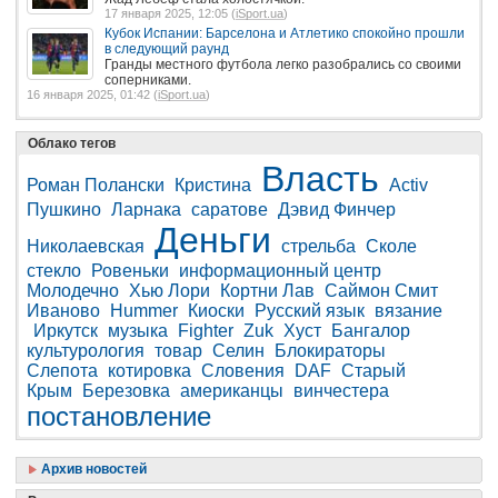
17 января 2025, 12:05 (
iSport.ua
)
Кубок Испании: Барселона и Атлетико спокойно прошли
в следующий раунд
Гранды местного футбола легко разобрались со своими
соперниками.
16 января 2025, 01:42 (
iSport.ua
)
Облако тегов
Власть
Роман Полански
Кристина
Activ
Пушкино
Ларнака
саратове
Дэвид Финчер
Деньги
Николаевская
стрельба
Сколе
стекло
Ровеньки
информационный центр
Молодечно
Хью Лори
Кортни Лав
Саймон Смит
Иваново
Hummer
Киоски
Русский язык
вязание
Иркутск
музыка
Fighter
Zuk
Хуст
Бангалор
культурология
товар
Селин
Блокираторы
Слепота
котировка
Словения
DAF
Старый
Крым
Березовка
американцы
винчестера
постановление
Архив новостей