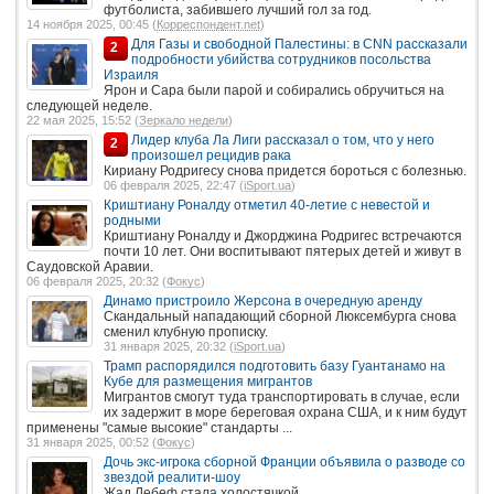
футболиста, забившего лучший гол за год.
14 ноября 2025, 00:45 (
Корреспондент.net
)
Для Газы и свободной Палестины: в CNN рассказали
2
подробности убийства сотрудников посольства
Израиля
Ярон и Сара были парой и собирались обручиться на
следующей неделе.
22 мая 2025, 15:52 (
Зеркало недели
)
Лидер клуба Ла Лиги рассказал о том, что у него
2
произошел рецидив рака
Кириану Родригесу снова придется бороться с болезнью.
06 февраля 2025, 22:47 (
iSport.ua
)
Криштиану Роналду отметил 40-летие с невестой и
родными
Криштиану Роналду и Джорджина Родригес встречаются
почти 10 лет. Они воспитывают пятерых детей и живут в
Саудовской Аравии.
06 февраля 2025, 20:32 (
Фокус
)
Динамо пристроило Жерсона в очередную аренду
Скандальный нападающий сборной Люксембурга снова
сменил клубную прописку.
31 января 2025, 20:32 (
iSport.ua
)
Трамп распорядился подготовить базу Гуантанамо на
Кубе для размещения мигрантов
Мигрантов смогут туда транспортировать в случае, если
их задержит в море береговая охрана США, и к ним будут
применены "самые высокие" стандарты ...
31 января 2025, 00:52 (
Фокус
)
Дочь экс-игрока сборной Франции объявила о разводе со
звездой реалити-шоу
Жад Лебеф стала холостячкой.