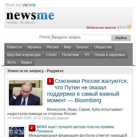
Язык:
рус
укр
eng
Четверг, 06 Август
|
Мобильная версия
RSS
Поиск
Новости
Украина
Россия
Мир
Бизнес
Общество
Шоу-биз и культура
Спорт
Политика
ЧП
Наука и здоровье
Фото
Видео
Новости по запросу - Родригес
Союзники России жалуются,
2
что Путин не оказал
поддержки в самый важный
момент — Bloomberg
Венесуэла, Иран, Сирия, Куба испытывают
недостаток помощи со стороны России.
14 января 2026, 12:11 (
Зеркало недели
)
ФИФА ищет лучшего автора гола на премию
2
Пушкаша
Международная федерация футбола отметит наградой