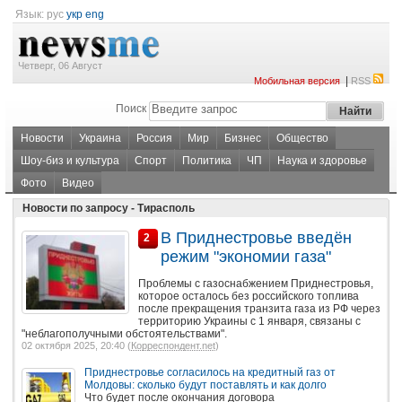
Язык:
рус
укр
eng
Четверг, 06 Август
|
Мобильная версия
RSS
Поиск
Новости
Украина
Россия
Мир
Бизнес
Общество
Шоу-биз и культура
Спорт
Политика
ЧП
Наука и здоровье
Фото
Видео
Новости по запросу - Тирасполь
В Приднестровье введён
2
режим "экономии газа"
Проблемы с газоснабжением Приднестровья,
которое осталось без российского топлива
после прекращения транзита газа из РФ через
территорию Украины с 1 января, связаны с
"неблагополучными обстоятельствами".
02 октября 2025, 20:40 (
Корреспондент.net
)
Приднестровье согласилось на кредитный газ от
Молдовы: сколько будут поставлять и как долго
Что будет после окончания договора