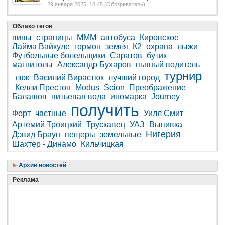
29 января 2025, 18:45 (
Обозреватель
)
Облако тегов
випы
страницы
МММ
автобуса
Кировское
Лайма Вайкуле
гормон
земля
К2
охрана
лыжи
Футбольные болельщики
Саратов
бутик
магнитолы
Александр Бухаров
пьяный водитель
турнир
люк
Василий Вирастюк
лучший город
Келли Престон
Modus
Scion
Преображение
Балашов
питьевая вода
иномарка
Journey
получить
Форт
частные
Уилл Смит
Артемий Троицкий
Трускавец
УАЗ
Выпивка
Нигерия
Дэвид Браун
пещеры
земельные
Шахтер - Динамо
Кильчицкая
Архив новостей
Реклама