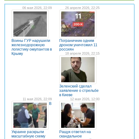
06 мая 2026, 22:09
26 апреля 2026, 22:25
Воины ГУР нарушили
Пограничник одним
железнодорожную
дроном уничтожил 11
логистику оккупантов в
россиян
Крыму
18 апреля 2026, 22:15
Зеленский сделал
заявление о стрельбе
в Киеве
11 мая 2026, 22:09
12 мая 2026, 12:00
В
Украине раскрыли
Ращук ответил на
масштабную схему
скандальное