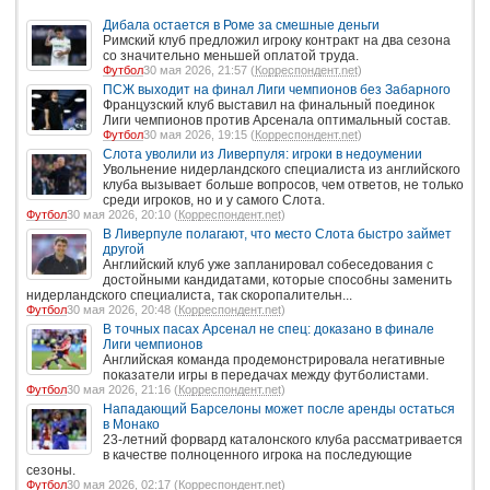
Дибала остается в Роме за смешные деньги
Римский клуб предложил игроку контракт на два сезона
со значительно меньшей оплатой труда.
Футбол
30 мая 2026, 21:57 (
Корреспондент.net
)
ПСЖ выходит на финал Лиги чемпионов без Забарного
Французский клуб выставил на финальный поединок
Лиги чемпионов против Арсенала оптимальный состав.
Футбол
30 мая 2026, 19:15 (
Корреспондент.net
)
Слота уволили из Ливерпуля: игроки в недоумении
Увольнение нидерландского специалиста из английского
клуба вызывает больше вопросов, чем ответов, не только
среди игроков, но и у самого Слота.
Футбол
30 мая 2026, 20:10 (
Корреспондент.net
)
В Ливерпуле полагают, что место Слота быстро займет
другой
Английский клуб уже запланировал собеседования с
достойными кандидатами, которые способны заменить
нидерландского специалиста, так скоропалительн...
Футбол
30 мая 2026, 20:48 (
Корреспондент.net
)
В точных пасах Арсенал не спец: доказано в финале
Лиги чемпионов
Английская команда продемонстрировала негативные
показатели игры в передачах между футболистами.
Футбол
30 мая 2026, 21:16 (
Корреспондент.net
)
Нападающий Барселоны может после аренды остаться
в Монако
23-летний форвард каталонского клуба рассматривается
в качестве полноценного игрока на последующие
сезоны.
Футбол
30 мая 2026, 02:17 (
Корреспондент.net
)