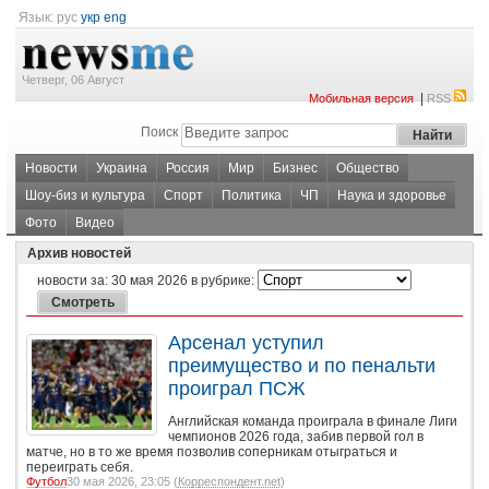
Язык:
рус
укр
eng
Четверг, 06 Август
|
Мобильная версия
RSS
Поиск
Новости
Украина
Россия
Мир
Бизнес
Общество
Шоу-биз и культура
Спорт
Политика
ЧП
Наука и здоровье
Фото
Видео
Архив новостей
новости за:
30 мая 2026
в рубрике:
Арсенал уступил
преимущество и по пенальти
проиграл ПСЖ
Английская команда проиграла в финале Лиги
чемпионов 2026 года, забив первой гол в
матче, но в то же время позволив соперникам отыграться и
переиграть себя.
Футбол
30 мая 2026, 23:05 (
Корреспондент.net
)