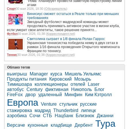
"Рома" планирует провести заметную перестройку линии
атаки
Спорт
30 мая 2026, 18:30 (
Обозреватель
)
Винисиус сможет остаться в Реале только при меньших
требованиях
Звездный футболист мадридской команды может
продолжать принимать активное участие в жизни клуба,
если умерит свои аппетиты, такое решение принято...
Футбол
30 мая 2026, 01:38 (
Корреспондент.net
)
Свитолина сыграет в 1/8 финала Ролан Гаррос
Украинская теннисистка победила немку в двух сетах в
рамках 1/16 финала проведения Открытого чемпионата
Франции по теннису.
Теннис
30 мая 2026, 01:38 (
Корреспондент.net
)
Облако тегов
выигрыш
Manager
курса
Мишель Уильямс
Продукты питания
Кировский
Мозырь
Тимишоара
коллекционеры
отелей
Laser
автобус
Century
фиктивная
Никополь
Блог
FireFox
двор
удаленный
Минфин
Ким Кэтролл
Европа
Venture
стульчик
русские
стажировка
мадрид
Thunderbird
липецк
аэробика
Сочи
СТБ
Нацбанк
Близнюк
Джанни
Тура
Версаче
кухонные
кладбище
Дербент