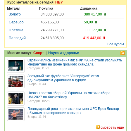
Курс металлов на сегодня
НБУ
Металл
Покупка
Динамика
Золото
34 333 397,00
+380 417,00
Серебро
455 155,00
+59,00
Платина
24 299 771,00
+111 177,00
Палладий
24 618 805,00
-419 443,00
Все курсы
Многие пишут
Спорт
|
Наука и здоровье
Ограничились извинениями: в ФИФА не стали увольнять
Инфантино на фоне громкого скандала
Сегодня, 11:22
Звездный экс-футболист "Ливерпуля" стал
одноклубником украинцев в Турции
Вчера, 11:44
Назван состав сборной Украины на матчи отбора
ЧМ-2027 по баскетболу
Сегодня, 10:23
Легендарный рестлер и экс-чемпион UFC Брок Леснар
объявил о завершении карьеры
Вчера, 11:44
смотреть еще