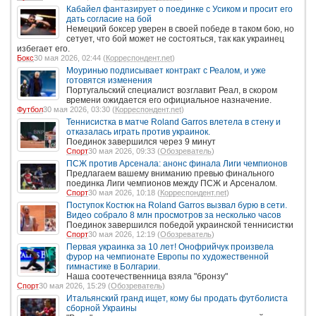
Кабайел фантазирует о поединке с Усиком и просит его
дать согласие на бой
Немецкий боксер уверен в своей победе в таком бою, но
сетует, что бой может не состояться, так как украинец
избегает его.
Бокс
30 мая 2026, 02:44 (
Корреспондент.net
)
Моуринью подписывает контракт с Реалом, и уже
готовятся изменения
Португальский специалист возглавит Реал, в скором
времени ожидается его официальное назначение.
Футбол
30 мая 2026, 03:30 (
Корреспондент.net
)
Теннисистка в матче Roland Garros влетела в стену и
отказалась играть против украинок.
Поединок завершился через 9 минут
Спорт
30 мая 2026, 09:33 (
Обозреватель
)
ПСЖ против Арсенала: анонс финала Лиги чемпионов
Предлагаем вашему вниманию превью финального
поединка Лиги чемпионов между ПСЖ и Арсеналом.
Спорт
30 мая 2026, 10:18 (
Корреспондент.net
)
Поступок Костюк на Roland Garros вызвал бурю в сети.
Видео собрало 8 млн просмотров за несколько часов
Поединок завершился победой украинской теннисистки
Спорт
30 мая 2026, 12:19 (
Обозреватель
)
Первая украинка за 10 лет! Онофрийчук произвела
фурор на чемпионате Европы по художественной
гимнастике в Болгарии.
Наша соотечественница взяла "бронзу"
Спорт
30 мая 2026, 15:29 (
Обозреватель
)
Итальянский гранд ищет, кому бы продать футболиста
сборной Украины