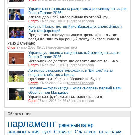
Украинская теннисистка разгромила россиянку на старте
Ролан Гаррос-2026
Александра Олейникова вышла во второй круг.
Спорт
27 мая 2026, 00:10 (
Зеркало недели
)
Кристал Пэлас против Райо Вальекано: анонс финала
Лиги конференций
Предлагаем вашему вниманию превью финального
поединка Лиги конференций между Кристал Пэлас и
Райо Вальекано.
Спорт
27 мая 2026, 09:03 (
Корреспондент.net
)
Украина установила национальный рекорд на старте
Ролан Гаррос-2026
Историческое достижение для украинского тенниса.
Спорт
27 мая 2026, 10:43 (
Зеркало недели
)
Легионер отказался переходить в "Динамо" из-за
недавнего обстрела Киева
Футболиста из Косово в Украине не будет.
Спорт
27 мая 2026, 13:12 (
Зеркало недели
)
Польша — Украина: где и когда смотреть первый матч
сборной при Мальдере
Украинские футболисты сыграют спарринг.
Спорт
27 мая 2026, 14:36 (
Зеркало недели
)
Облако тегов
парламент
ракетный катер
авиакомпания
гугл
Chrysler
Славское
шлагбаум