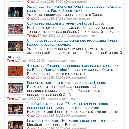
Спорт
27 мая 2026, 17:05 (
Обозреватель
)
Украинская теннисистка на Ролан Гаррос-2026 показала
разрушенные Россией корты в Киеве
Украинка продемонстрировала фото в Париже.
Спорт
27 мая 2026, 17:29 (
Зеркало недели
)
Свитолина проходит второй круг Ролан Гаррос
Во втором раунде французского турнира украинская
теннисистка провела победный над испанкой поединок.
Теннис
27 мая 2026, 18:23 (
Корреспондент.net
)
Снигур во втором раунде основного розыгрыша Ролан
Гаррос потерпела неудачу
Украинская теннисистка уступила в двух сетах
американской теннисистке, стоящей выше в рейтинговой
позиции.
Теннис
27 мая 2026, 19:03 (
Корреспондент.net
)
4-я ракетка Украины совершила грандиозную сенсацию
на Roland Garros, выбив 2-ю ракетку мира из Москвы.
Поединок завершился в трех сетах
Спорт
27 мая 2026, 19:05 (
Обозреватель
)
Костюк сыграет в третьем раунде Ролан Гаррос
Прохождению в третий круг соревнований
предшествовала упорная борьба на корте с
представительницей США.
Теннис
27 мая 2026, 20:09 (
Корреспондент.net
)
"Чтобы быть честным..." Верховен сделал откровенное
признание про случившееся в бою с Усиком
Нидерландский боец не сдержался во время интервью
Спорт
27 мая 2026, 20:29 (
Обозреватель
)
Результат боя Усик – Верховен попал под подозрение
Мегафайт состоялся в Египте
Спорт
27 мая 2026, 00:10 (
Обозреватель
)