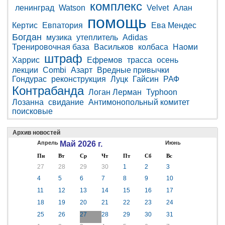
комплекс
ленинград
Watson
Velvet
Алан
помощь
Кертис
Евпатория
Ева Мендес
Богдан
музика
утеплитель
Adidas
Тренировочная база
Васильков
колбаса
Наоми
штраф
Харрис
Ефремов
трасса
осень
лекции
Combi
Азарт
Вредные привычки
Гондурас
реконструкция
Луцк
Гайсин
РАФ
Контрабанда
Логан Лерман
Typhoon
Лозанна
свидание
Антимонопольный комитет
поисковые
Архив новостей
Апрель
Май 2026 г.
Июнь
Пн
Вт
Ср
Чт
Пт
Сб
Вс
27
28
29
30
1
2
3
4
5
6
7
8
9
10
11
12
13
14
15
16
17
18
19
20
21
22
23
24
25
26
27
28
29
30
31