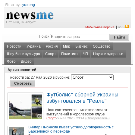
Язык:
рус
укр
eng
Пятница, 07 Август
|
Мобильная версия
RSS
Поиск
Новости
Украина
Россия
Мир
Бизнес
Общество
Шоу-биз и культура
Спорт
Политика
ЧП
Наука и здоровье
Фото
Видео
Архив новостей
новости за:
27 мая 2026
в рубрике:
Футболист сборной Украины
взбунтовался в "Реале"
Наш соотечественник отказался от
выступлений в королевском клубе
Спорт
27 мая 2026, 23:41 (
Обозреватель
)
Вингер Ньюкасла имеет устную договоренность с
Барселоной о переходе