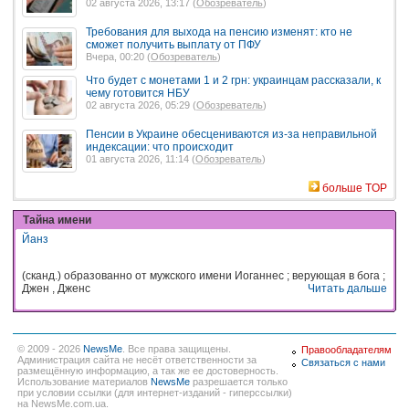
02 августа 2026, 13:17 (
Обозреватель
)
Требования для выхода на пенсию изменят: кто не
сможет получить выплату от ПФУ
Вчера, 00:20 (
Обозреватель
)
Что будет с монетами 1 и 2 грн: украинцам рассказали, к
чему готовится НБУ
02 августа 2026, 05:29 (
Обозреватель
)
Пенсии в Украине обесцениваются из-за неправильной
индексации: что происходит
01 августа 2026, 11:14 (
Обозреватель
)
больше TOP
Тайна имени
Йанз
(сканд.) образованно от мужского имени Иоганнес ; верующая в бога ;
Джен , Дженс
Читать дальше
© 2009 - 2026
NewsMe
. Все права защищены.
Правообладателям
Администрация сайта не несёт ответственности за
Связаться с нами
размещённую информацию, а так же ее достоверность.
Использование материалов
NewsMe
разрешается только
при условии ссылки (для интернет-изданий - гиперссылки)
на NewsMe.com.ua.