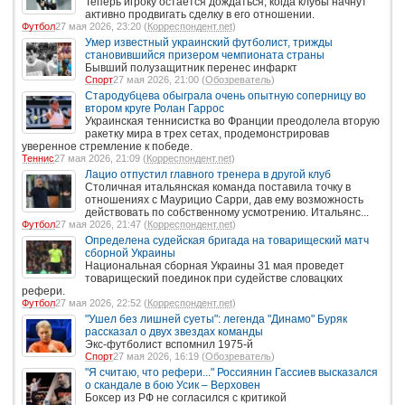
Теперь игроку остается дождаться, когда клубы начнут
активно продвигать сделку в его отношении.
Футбол
27 мая 2026, 23:20 (
Корреспондент.net
)
Умер известный украинский футболист, трижды
становившийся призером чемпионата страны
Бывший полузащитник перенес инфаркт
Спорт
27 мая 2026, 21:00 (
Обозреватель
)
Стародубцева обыграла очень опытную соперницу во
втором круге Ролан Гаррос
Украинская теннисистка во Франции преодолела вторую
ракетку мира в трех сетах, продемонстрировав
уверенное стремление к победе.
Теннис
27 мая 2026, 21:09 (
Корреспондент.net
)
Лацио отпустил главного тренера в другой клуб
Столичная итальянская команда поставила точку в
отношениях с Маурицио Сарри, дав ему возможность
действовать по собственному усмотрению. Итальянс...
Футбол
27 мая 2026, 21:47 (
Корреспондент.net
)
Определена судейская бригада на товарищеский матч
сборной Украины
Национальная сборная Украины 31 мая проведет
товарищеский поединок при судействе словацких
рефери.
Футбол
27 мая 2026, 22:52 (
Корреспондент.net
)
"Ушел без лишней суеты": легенда "Динамо" Буряк
рассказал о двух звездах команды
Экс-футболист вспомнил 1975-й
Спорт
27 мая 2026, 16:19 (
Обозреватель
)
"Я считаю, что рефери..." Россиянин Гассиев высказался
о скандале в бою Усик – Верховен
Боксер из РФ не согласился с критикой