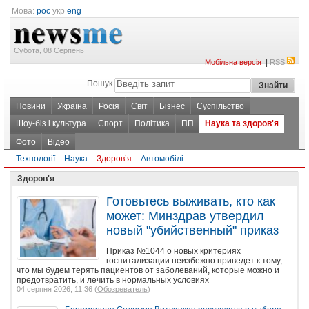
Мова:
рос
укр
eng
Субота, 08 Серпень
|
Мобільна версія
RSS
Пошук
Новини
Україна
Росія
Світ
Бізнес
Суспільство
Шоу-біз і культура
Спорт
Політика
ПП
Наука та здоров'я
Фото
Відео
Технології
Наука
Здоров’я
Автомобілі
Здоров'я
Готовьтесь выживать, кто как
может: Минздрав утвердил
новый "убийственный" приказ
Приказ №1044 о новых критериях
госпитализации неизбежно приведет к тому,
что мы будем терять пациентов от заболеваний, которые можно и
предотвратить, и лечить в нормальных условиях
04 серпня 2026, 11:36 (
Обозреватель
)