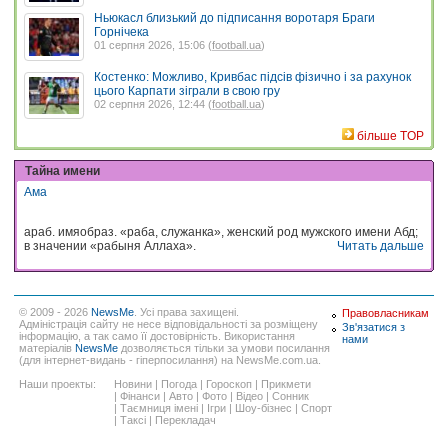
Ньюкасл близький до підписання воротаря Браги
Горнічека
01 серпня 2026, 15:06 (
football.ua
)
Костенко: Можливо, Кривбас підсів фізично і за рахунок
цього Карпати зіграли в свою гру
02 серпня 2026, 12:44 (
football.ua
)
більше TOP
Тайна имени
Ама
араб. имяобраз. «раба, служанка», женский род мужского имени Абд;
в значении «рабыня Аллаха».
Читать дальше
© 2009 - 2026
NewsMe
. Усі права захищені.
Правовласникам
Адміністрація сайту не несе відповідальності за розміщену
Зв'язатися з
інформацію, а так само її достовірність. Використання
нами
матеріалів
NewsMe
дозволяється тільки за умови посилання
(для інтернет-видань - гіперпосилання) на NewsMe.com.ua.
Наши проекты:
Новини
|
Погода
|
Гороскоп
|
Прикмети
|
Фінанси
|
Авто
|
Фото
|
Відео
|
Сонник
|
Таємниця імені
|
Ігри
|
Шоу-бізнес
|
Спорт
|
Таксі
|
Перекладач