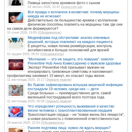
Певица запостила архивное фото с сыном
03 лютого 2026, 22:47 (
ivona.com.ua
)
Вся правда о коллагене в косметике: почему морщины
никуда не исчезают
Действительно ли большинство кремов с коллагеном
физически способны повлиять на морщины там, где они
на самом деле формируются?
15 січня 2026, 19:05 (
Обозреватель
)
Медреформа под обстрелами: анализ ключевых
решений, которые повлияют на каждого пациента
Е-рецепты, новая логика реимбурсации, контроль
антибиотиков и больше полномочий для врачей
01 грудня 2025, 09:52 (
Обозреватель
)
"Молчание — это не защита, это ловушка": онколог
Preventive Hub Анна Комиссаренко о мужском здоровье
Эксперт Preventive Hub призывает мужчин не
игнорировать тревожные симптомы и напоминает:
профилактика занимает 15 минут, но спасает годы жизни.
11 листопада 2025, 15:17 (
Зеркало недели
)
Во Львове зафиксирована вспышка кишечной инфекции:
пострадали 19 человек, среди них — дети
Среди больных — преимущественно дети, самой
маленькой пострадавшей всего полтора года.
11 листопада 2025, 00:58 (
Зеркало недели
)
Что определяет успешность выживания и качество
жизни человека с трансплантированным сердцем
Трансплантация сердца – не "новая жизнь без лекарств",
а новая реальность с пожизненной ответственностью
29 жовтня 2025, 22:54 (
Обозреватель
)
Ранняя подтяжка лица: нужно ли ждать морщин?
Лучшее время для хирургической коррекции лица