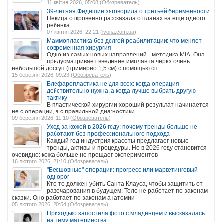
11 квітня 2026, 05:08 (
Обозреватель
)
39-летняя Федишин заговорила о третьей беременности
Певица откровенно рассказала о планах на еще одного
ребенка
07 квітня 2026, 22:21 (
ivona.com.ua
)
Маммопластика без долгой реабилитации: что меняет
современная хирургия
Одно из самых новых направлений - методика MIA. Она
предусматривает введение импланта через очень
небольшой доступ (примерно 1,5 см) с помощью сп...
15 березня 2026, 09:23 (
Обозреватель
)
Блефаропластика не для всех: когда операция
действительно нужна, а когда лучше выбрать другую
тактику
В пластической хирургии хороший результат начинается
не с операции, а с правильной диагностики
09 березня 2026, 11:10 (
Обозреватель
)
Уход за кожей в 2026 году: почему тренды больше не
работают без профессионального подхода
Каждый год индустрия красоты предлагает новые
тренды, активы и процедуры. Но в 2026 году становится
очевидно: кожа больше не прощает экспериментов
16 лютого 2026, 21:10 (
Обозреватель
)
"Бесшовные" операции: прогресс или маркетинговый
однорог
Кто-то должен убить Санта Клауса, чтобы защитить от
разочарования в будущем. Тело не работает по законам
сказки. Оно работает по законам анатомии
05 лютого 2026, 20:54 (
Обозреватель
)
Приходько запостила фото с младенцем и высказалась
на тему материнства