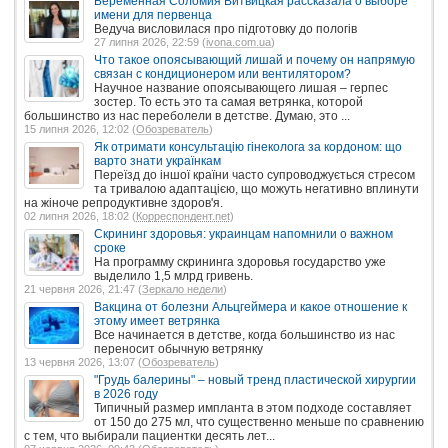
Беременная Соломия Витвицкая рассказала о выборе
имени для первенца
Ведуча висловилася про підготовку до пологів
27 липня 2026, 22:59 (
ivona.com.ua
)
Что такое опоясывающий лишай и почему он напрямую
связан с кондиционером или вентилятором?
Научное название опоясывающего лишая – герпес
зостер. То есть это та самая ветрянка, которой
большинство из нас переболели в детстве. Думаю, это ...
15 липня 2026, 12:02 (
Обозреватель
)
Як отримати консультацію гінеколога за кордоном: що
варто знати українкам
Переїзд до іншої країни часто супроводжується стресом
та тривалою адаптацією, що можуть негативно вплинути
на жіноче репродуктивне здоров'я.
02 липня 2026, 18:02 (
Корреспондент.net
)
Скрининг здоровья: украинцам напомнили о важном
сроке
На программу скрининга здоровья государство уже
выделило 1,5 млрд гривень.
21 червня 2026, 21:47 (
Зеркало недели
)
Вакцина от болезни Альцгеймера и какое отношение к
этому имеет ветрянка
Все начинается в детстве, когда большинство из нас
переносит обычную ветрянку
13 червня 2026, 13:07 (
Обозреватель
)
"Грудь балерины" – новый тренд пластической хирургии
в 2026 году
Типичный размер импланта в этом подходе составляет
от 150 до 275 мл, что существенно меньше по сравнению
с тем, что выбирали пациентки десять лет...