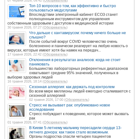
07 червня 2026, 09:42 (
Обозреватель
)
Топ-10 вопросов о том, как эффективно и быстро
пользоваться медуслугами
Впоследствии электронный кабинет ЕСОЗ станет
полноценным инструментом для управления
собственным здоровьем с доступом к медицинской истории
30 травня 2026, 07:27 (
Обозреватель
)
Что дальше с хантавирусом: почему ничего больше не
слышно?
После событий вокруг COVID человечество очень
болезненно и панически реагирует на любую новость о
вирусах, которые имеют хотя бы намек на передач...
17 травня 2026, 22:42 (
Обозреватель
)
Отклонения в результатах анализов: когда не стоит
паниковать
Большинство лабораторных референтных диапазонов
охватывает средние 95% значений, полученных в
выборке здоровых людей
16 травня 2026, 18:14 (
Обозреватель
)
Сезонная аллергия: как держать под контролем
Во всем мире миллионы людей ежегодно сталкиваются с
сезонной аллергией
02 травня 2026, 17:00 (
Обозреватель
)
Стресс не вызывает рак: опубликовано новое
исследование
Стресс побуждает к поведению, которое может вызвать
рак
01 травня 2026, 07:41 (
Обозреватель
)
В Киеве 5-летнему мальчику пересадили сердце 13-
летнего донора: как такое стало возможным.
Органы подростка спасли четырех пациентов