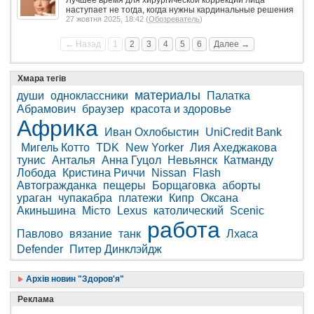
наступает не тогда, когда нужны кардинальные решения
27 жовтня 2025, 18:42 (
Обозреватель
)
← Назад
1
2
3
4
5
6
Далее →
Хмара тегів
материалы
души
одноклассники
Палатка
Абрамович
браузер
красота и здоровье
Африка
Иван Охлобыстин
UniCredit Bank
Мигель Котто
TDK
New Yorker
Лия Ахеджакова
тунис
Анталья
Анна Гуцол
Невьянск
Катманду
Лобода
Кристина Риччи
Nissan
Flash
Автогражданка
пещеры
Борщаговка
аборты
ураган
чупакабра
платежи
Кипр
Оксана
Акиньшина
Місто
Lexus
католический
Scenic
работа
Павлово
вязание
танк
Лхаса
Defender
Питер Динклэйдж
Архів новин "Здоров'я"
Реклама