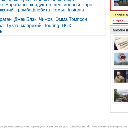
ля
Барабаны
кондуктор
пенсионный
каро
лжский
тромбофлебита
семья
Insignia
Теплее в
раган
Джек Блэк
Чижов
Эмма Томпсон
в
Украин
ка
Тузла
маврикий
Touring
НСК
Многие 
ть
 за размещённую информацию, а так же ее достоверность. Использование материало