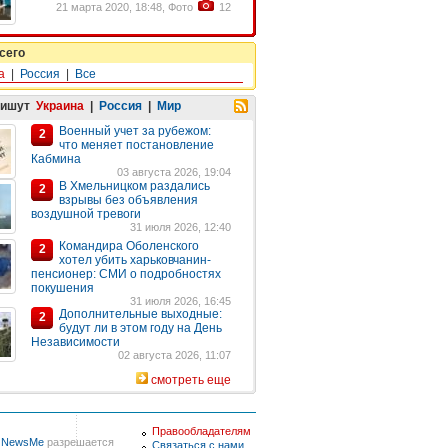
21 марта 2020, 18:48, Фото
12
сего
а
|
Россия
|
Все
пишут
Украина
|
Россия
|
Мир
Военный учет за рубежом:
2
что меняет постановление
Кабмина
03 августа 2026, 19:04
В Хмельницком раздались
2
взрывы без объявления
воздушной тревоги
31 июля 2026, 12:40
Командира Оболенского
2
хотел убить харьковчанин-
пенсионер: СМИ о подробностях
покушения
31 июля 2026, 16:45
Дополнительные выходные:
2
будут ли в этом году на День
Независимости
02 августа 2026, 11:07
смотреть еще
Правообладателям
в
NewsMe
разрешается
Связаться с нами