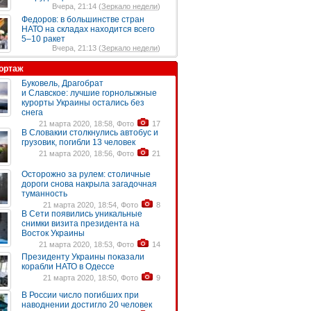
Вчера, 21:14 (
Зеркало недели
)
Федоров: в большинстве стран
НАТО на складах находится всего
5–10 ракет
Вчера, 21:13 (
Зеркало недели
)
ортаж
Буковель, Драгобрат
и Славское: лучшие горнолыжные
курорты Украины остались без
снега
21 марта 2020, 18:58, Фото
17
В Словакии столкнулись автобус и
грузовик, погибли 13 человек
21 марта 2020, 18:56, Фото
21
Осторожно за рулем: столичные
дороги снова накрыла загадочная
туманность
21 марта 2020, 18:54, Фото
8
В Сети появились уникальные
снимки визита президента на
Восток Украины
21 марта 2020, 18:53, Фото
14
Президенту Украины показали
корабли НАТО в Одессе
21 марта 2020, 18:50, Фото
9
В России число погибших при
наводнении достигло 20 человек