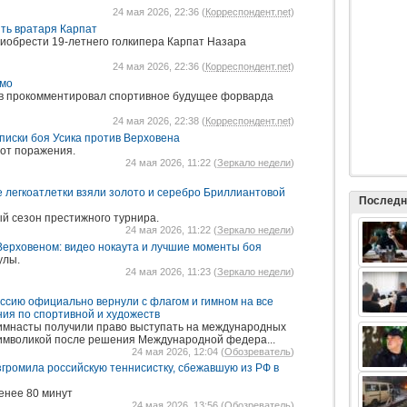
24 мая 2026, 22:36 (
Корреспондент.net
)
ть вратаря Карпат
иобрести 19-летнего голкипера Карпат Назара
24 мая 2026, 22:36 (
Корреспондент.net
)
амо
в прокомментировал спортивное будущее форварда
24 мая 2026, 22:38 (
Корреспондент.net
)
писки боя Усика против Верховена
 от поражения.
24 мая 2026, 11:22 (
Зеркало недели
)
е легкоатлетки взяли золото и серебро Бриллиантовой
Последн
ый сезон престижного турнира.
24 мая 2026, 11:22 (
Зеркало недели
)
Верховеном: видео нокаута и лучшие моменты боя
улы.
24 мая 2026, 11:23 (
Зеркало недели
)
оссию официально вернули с флагом и гимном на все
ия по спортивной и художеств
гимнасты получили право выступать на международных
символикой после решения Международной федера...
24 мая 2026, 12:04 (
Обозреватель
)
згромила российскую теннисистку, сбежавшую из РФ в
енее 80 минут
24 мая 2026, 13:56 (
Обозреватель
)