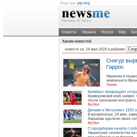
Язык:
рус
укр
eng
Пятница, 07 Август
Новости
Украина
Россия
Мир
Би
Архив новостей
новости за:
24 мая 2026
в рубрике:
Снигур вырв
Гаррос
Украинка в трудн
чемпионата Фран
Теннис
Кривбасс прекращает сотру
Криворожский клуб заявил,
после окончания контракта.
Футбол
Динамо и Металлист 1925 о
В воскресенье, 24 мая, зав
Харькова одолели своих со
Футбол
Стародубцева начала с поб
Украинская теннисистка на