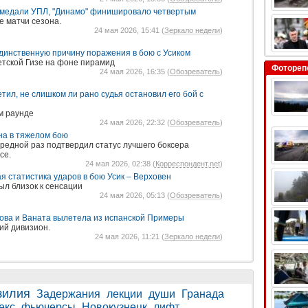
и медали УПЛ, "Динамо" финишировало четвертым
 матчи сезона.
24 мая 2026, 15:41 (
Зеркало недели
)
динственную причину поражения в бою с Усиком
етской Гизе на фоне пирамид
Фотореп
24 мая 2026, 16:35 (
Обозреватель
)
тил, не слишком ли рано судья остановил его бой с
м раунде
24 мая 2026, 22:32 (
Обозреватель
)
на в тяжелом бою
ередной раз подтвердил статус лучшего боксера
се.
24 мая 2026, 02:38 (
Корреспондент.net
)
 статистика ударов в бою Усик – Верховен
ыл близок к сенсации
24 мая 2026, 05:13 (
Обозреватель
)
ова и Ваната вылетела из испанской Примеры
ий дивизион.
24 мая 2026, 11:21 (
Зеркало недели
)
зилия
Задержания
лекции
души
Гранада
екс
фьючерсы
Новокузнецк
лифт