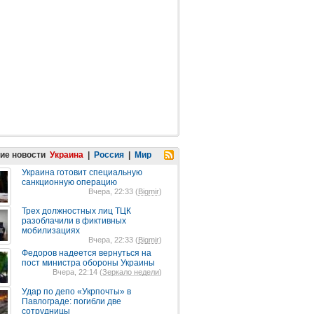
ие новости
Украина
|
Россия
|
Мир
Украина готовит специальную
санкционную операцию
Вчера, 22:33 (
Bigmir
)
Трех должностных лиц ТЦК
разоблачили в фиктивных
мобилизациях
Вчера, 22:33 (
Bigmir
)
Федоров надеется вернуться на
пост министра обороны Украины
Вчера, 22:14 (
Зеркало недели
)
Удар по депо «Укрпочты» в
Павлограде: погибли две
сотрудницы