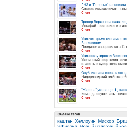
ЛНЗ и "Полесье" завоевал
Состоялись заключительные
Спорт
Тренер Верховена назвал е
Мегафайт состоялся в егип
Спорт
Усик четырьмя словами отве
Верховеном
Поединок завершился в 11-
Спорт
Усик нокаутировал Верхове
Украинский спортсмен в оч
планеты в супертяжелом ве
Спорт
Опубликована впечатляющая
Нидерландский кикбоксер б
Спорт
"Жирона" украинцев Цыганк
Команда опустилась в низш
Спорт
Облако тегов
Бра
каштан
Хеллоуин
Мисхор
Эфиопия
Новый налоговый код