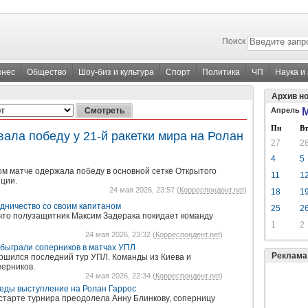
Поиск
знес
Общество
Шоу-биз и культура
Спорт
Политика
ЧП
Наука и
Архив н
Апрель
М
Пн
Вт
ала победу у 21-й ракетки мира на Ролан
27
2
4
5
ом матче одержала победу в основной сетке Открытого
11
1
ции.
24 мая 2026, 23:57 (
Корреспондент.net
)
18
1
дничество со своим капитаном
25
2
 что полузащитник Максим Задерака покидает команду
1
2
24 мая 2026, 23:32 (
Корреспондент.net
)
быграли соперников в матчах УПЛ
Реклама
ершился последний тур УПЛ. Команды из Киева и
перников.
24 мая 2026, 22:34 (
Корреспондент.net
)
еды выступление на Ролан Гаррос
 старте турнира преодолела Анну Блинкову, соперницу