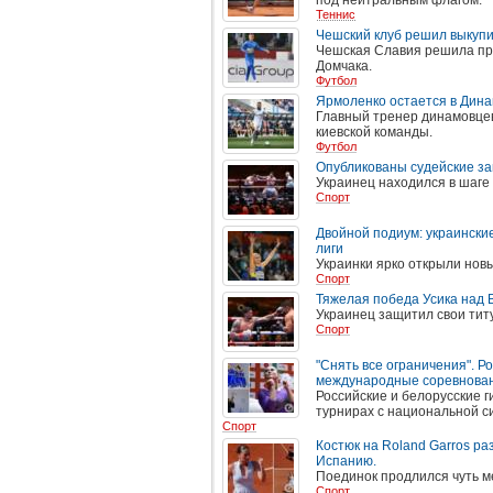
под нейтральным флагом.
Теннис
Чешский клуб решил выкупи
Чешская Славия решила пр
Домчака.
Футбол
Ярмоленко остается в Дин
Главный тренер динамовце
киевской команды.
Футбол
Опубликованы судейские за
Украинец находился в шаге
Спорт
Двойной подиум: украински
лиги
Украинки ярко открыли нов
Спорт
Тяжелая победа Усика над 
Украинец защитил свои тит
Спорт
"Снять все ограничения". Р
международные соревнован
Российские и белорусские 
турнирах с национальной 
Спорт
Костюк на Roland Garros ра
Испанию.
Поединок продлился чуть м
Спорт