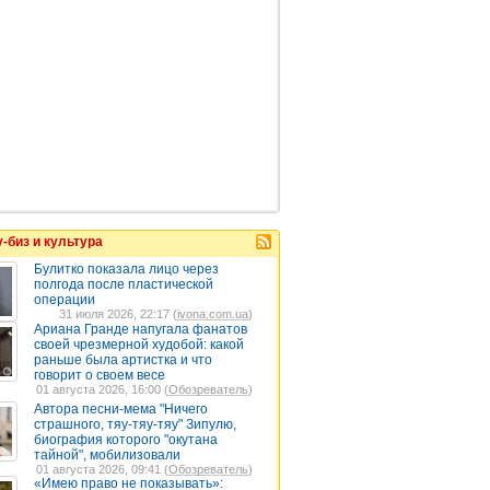
-биз и культура
Булитко показала лицо через
полгода после пластической
операции
31 июля 2026, 22:17 (
ivona.com.ua
)
Ариана Гранде напугала фанатов
своей чрезмерной худобой: какой
раньше была артистка и что
говорит о своем весе
01 августа 2026, 16:00 (
Обозреватель
)
Автора песни-мема "Ничего
страшного, тяу-тяу-тяу" Зипулю,
биография которого "окутана
тайной", мобилизовали
01 августа 2026, 09:41 (
Обозреватель
)
«Имею право не показывать»: