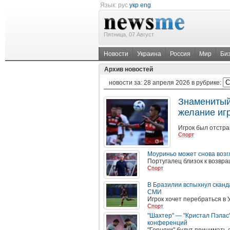
Язык:
рус
укр
eng
Пятница, 07 Август
Новости
Украина
Россия
Мир
Би
Архив новостей
новости за:
28 апреля 2026
в рубрике:
Знаменитый
желание игр
Игрок был отстра
Спорт
Моуриньо может снова возг
Португалец близок к возвр
Спорт
В Бразилии вспыхнул сканд
СМИ
Игрок хочет перебраться в 
Спорт
"Шахтер" — "Кристал Пэлас"
конференций