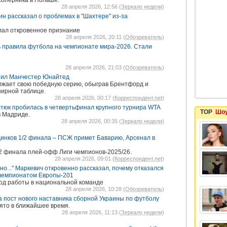
соперника в Польше.
28 апреля 2026, 12:56 (
Зеркало недели
)
ин рассказал о проблемах в "Шахтере" из-за
елал откровенное признание
28 апреля 2026, 20:11 (
Обозреватель
)
 правила футбола на чемпионате мира-2026. Стали
28 апреля 2026, 21:03 (
Обозреватель
)
пил Манчестер Юнайтед
жает свою победную серию, обыграв Брентфорд и
нирной таблице.
28 апреля 2026, 00:17 (
Корреспондент.net
)
стюк пробилась в четвертьфинал крупного турнира WTA
TOP
Шоу
в Мадриде.
28 апреля 2026, 00:35 (
Зеркало недели
)
динков 1/2 финала – ПСЖ примет Баварию, Арсенал в
2 финала плей-офф Лиги чемпионов-2025/26.
28 апреля 2026, 09:01 (
Корреспондент.net
)
но..." Маркевич откровенно рассказал, почему отказался
 чемпионатом Европы-201
од работы в национальной команде
28 апреля 2026, 10:28 (
Обозреватель
)
а пост нового наставника сборной Украины по футболу
ято в ближайшее время.
28 апреля 2026, 11:13 (
Зеркало недели
)