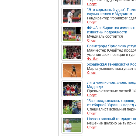
"Горняки" будут принимать 
Спорт
"Это серьезный удар". Палк
случившегося с Мудриком
Гендиректор "горняков" сд
Спорт
ФИФА собирается изменить
известны подробности
Мундиаль состоится
Спорт
Брентфорд Ярмолюка усту
Манчестер Юнайтед продол
укрепив свои позиции в тур
Футбол
Украинская теннисистка Ко
Марта успешно выступает 
Спорт
Лига чемпионов: анонс пое
Мадриде
Превью ответных матчей 1/
Спорт
"Все складывалось хорошо, 
от сборной Украины перед
Специалист вспомнил пери
Спорт
Назван главный кандидат н
Решение должно быть прин
Спорт