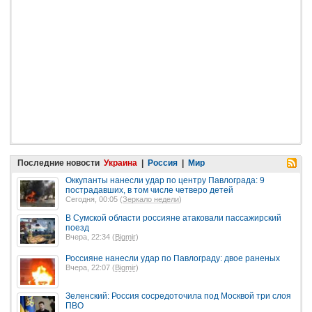
Последние новости
Украина
|
Россия
|
Мир
Оккупанты нанесли удар по центру Павлограда: 9
пострадавших, в том числе четверо детей
Сегодня, 00:05 (
Зеркало недели
)
В Сумской области россияне атаковали пассажирский
поезд
Вчера, 22:34 (
Bigmir
)
Россияне нанесли удар по Павлограду: двое раненых
Вчера, 22:07 (
Bigmir
)
Зеленский: Россия сосредоточила под Москвой три слоя
ПВО