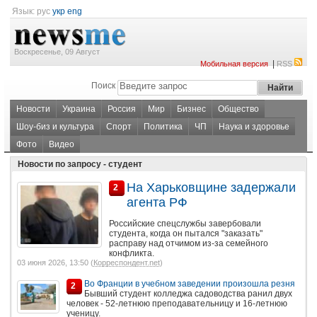
Язык:
рус
укр
eng
Воскресенье, 09 Август
|
Мобильная версия
RSS
Поиск
Новости
Украина
Россия
Мир
Бизнес
Общество
Шоу-биз и культура
Спорт
Политика
ЧП
Наука и здоровье
Фото
Видео
Новости по запросу - студент
На Харьковщине задержали
2
агента РФ
Российские спецслужбы завербовали
студента, когда он пытался "заказать"
расправу над отчимом из-за семейного
конфликта.
03 июня 2026, 13:50 (
Корреспондент.net
)
Во Франции в учебном заведении произошла резня
2
Бывший студент колледжа садоводства ранил двух
человек - 52-летнюю преподавательницу и 16-летнюю
ученицу.