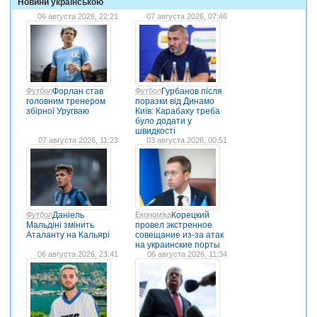
Новини українською
06 августа 2026, 22:21
07 августа 2026, 07:46
Футбол
Форлан став
Футбол
Гурбанов після
головним тренером
поразки від Динамо
збірної Уругваю
Київ: Карабаху треба
було додати у
швидкості
07 августа 2026, 11:23
03 августа 2026, 00:51
Футбол
Даніель
Економіка
Корецкий
Мальдіні змінить
провел экстренное
Аталанту на Кальярі
совещание из-за атак
на украинские порты
06 августа 2026, 23:41
06 августа 2026, 11:34