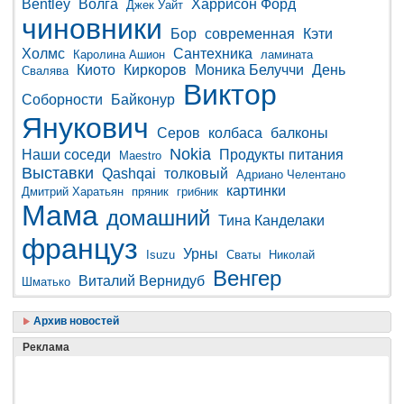
Bentley
Волга
Харрисон Форд
Джек Уайт
чиновники
Бор
современная
Кэти
Холмс
Сантехника
Каролина Ашион
ламината
Киото
Киркоров
Моника Белуччи
День
Свалява
Виктор
Соборности
Байконур
Янукович
Серов
колбаса
балконы
Nokia
Наши соседи
Продукты питания
Maestro
Выставки
Qashqai
толковый
Адриано Челентано
картинки
Дмитрий Харатьян
пряник
грибник
Мама
домашний
Тина Канделаки
француз
Урны
Isuzu
Сваты
Николай
Венгер
Виталий Вернидуб
Шматько
Архив новостей
Реклама