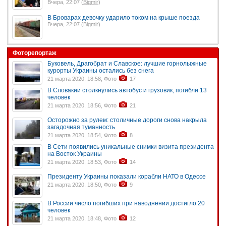
Вчера, 22:07 (
Bigmir
)
В Броварах девочку ударило током на крыше поезда
Вчера, 22:07 (
Bigmir
)
Фоторепортаж
Буковель, Драгобрат и Славское: лучшие горнолыжные
курорты Украины остались без снега
21 марта 2020, 18:58, Фото
17
В Словакии столкнулись автобус и грузовик, погибли 13
человек
21 марта 2020, 18:56, Фото
21
Осторожно за рулем: столичные дороги снова накрыла
загадочная туманность
21 марта 2020, 18:54, Фото
8
В Сети появились уникальные снимки визита президента
на Восток Украины
21 марта 2020, 18:53, Фото
14
Президенту Украины показали корабли НАТО в Одессе
21 марта 2020, 18:50, Фото
9
В России число погибших при наводнении достигло 20
человек
21 марта 2020, 18:48, Фото
12