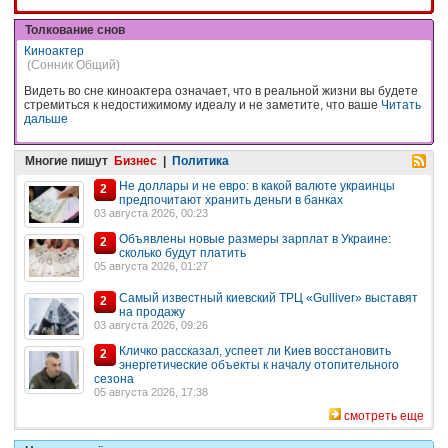
Толкование снов
Киноактер
(Сонник Общий)
Видеть во сне киноактера означает, что в реальной жизни вы будете
стремиться к недостижимому идеалу и не заметите, что ваше
Читать
дальше
Многие пишут
Бизнес
|
Политика
Не доллары и не евро: в какой валюте украинцы
2
предпочитают хранить деньги в банках
03 августа 2026, 00:23
Объявлены новые размеры зарплат в Украине:
2
сколько будут платить
05 августа 2026, 01:27
Самый известный киевский ТРЦ «Gulliver» выставят
2
на продажу
03 августа 2026, 09:26
Кличко рассказал, успеет ли Киев восстановить
2
энергетические объекты к началу отопительного
сезона
05 августа 2026, 17:38
смотреть еще