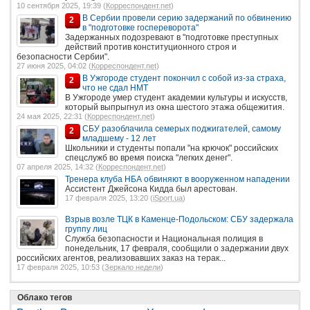
10 сентября 2025, 19:39 (
Корреспондент.net
)
В Сербии провели серию задержаний по обвинению
2
в "подготовке госпереворота"
Задержанных подозревают в "подготовке преступных
действий против конституционного строя и
безопасности Сербии".
27 июня 2025, 04:02 (
Корреспондент.net
)
В Ужгороде студент покончил с собой из-за страха,
2
что не сдал НМТ
В Ужгороде умер студент академии культуры и искусств,
который выпрыгнул из окна шестого этажа общежития.
24 мая 2025, 22:31 (
Корреспондент.net
)
СБУ разоблачила семерых поджигателей, самому
2
младшему - 12 лет
Школьники и студенты попали "на крючок" российских
спецслужб во время поиска "легких денег".
07 апреля 2025, 14:32 (
Корреспондент.net
)
Тренера клуба НБА обвиняют в вооруженном нападении
Ассистент Джейсона Кидда был арестован.
17 февраля 2025, 13:20 (
iSport.ua
)
Взрыв возле ТЦК в Каменце-Подольском: СБУ задержала
группу лиц
Служба безопасности и Национальная полиция в
понедельник, 17 февраля, сообщили о задержании двух
российских агентов, реализовавших заказ на терак...
17 февраля 2025, 10:53 (
Зеркало недели
)
Облако тегов