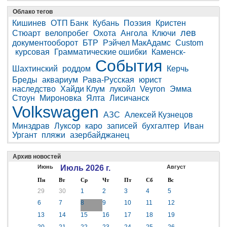
Облако тегов
Кишинев
ОТП Банк
Кубань
Поэзия
Кристен
лев
Стюарт
велопробег
Охота
Ангола
Ключи
документооборот
БТР
Рэйчел МакАдамс
Custom
курсовая
Грамматические ошибки
Каменск-
События
Шахтинский
роддом
Керчь
Бреды
аквариум
Рава-Русская
юрист
наследство
Хайди Клум
лукойл
Veyron
Эмма
Стоун
Мироновка
Ялта
Лисичанск
Volkswagen
АЗС
Алексей Кузнецов
Минздрав
Луксор
каро
записей
бухгалтер
Иван
Ургант
пляжи
азербайджанец
Архив новостей
Июнь
Июль 2026 г.
Август
Пн
Вт
Ср
Чт
Пт
Сб
Вс
29
30
1
2
3
4
5
6
7
8
9
10
11
12
13
14
15
16
17
18
19
20
21
22
23
24
25
26