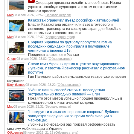
Операция призвана ослабить способность Ирана
угрожать свободе судоходства в этом стратегически
важном проливе.
Мир
08 июля 2026, 23:57 (
Зеркало недели
)
Казахстан ограничил въезд российских автомобилей
Власти Казахстана ограничили въезд грузового и
легкового транспорта из соседних стран для борьбы с
нелегальным вывозом топлива.
Мир
08 июля 2026, 22:37 (
Корреспондент.net
)
Сборная Украины по футболу пропустила гол на
последних секундах и проиграла в полуфинале
чемпионата Европы U19.
Поединок состоялся в Уэльсе
Спорт
08 июля 2026, 23:02 (
Обозреватель
)
Спели гимн Украины прямо в центре оккупированного
Луганска. Известный режиссер рассказал о рискованном
поступке
Гио Пачкория работал в украинском театре уже во время
оккупации
Шоу-бизнес
08 июля 2026, 23:22 (
Обозреватель
)
Учёные нашли способ смягчить последствия
экстремальных погодных явлений — CNN
Пока что этот метод успешно прошел проверку лишь в
компьютерной климатической модели.
Мир
08 июля 2026, 23:31 (
Зеркало недели
)
"Шокирует и вызывает серьезные вопросы": Лубинец
заподозрил нарушения во время мобилизации в
Черновцах.
Лубинец в очередной раз призвал реформировать
систему мобилизации в Украине
Общество
08 июля 2026, 21:23 (
Обозреватель
)