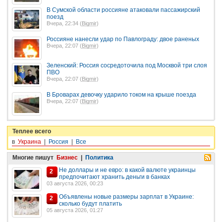
В Сумской области россияне атаковали пассажирский
поезд
Вчера, 22:34 (
Bigmir
)
Россияне нанесли удар по Павлограду: двое раненых
Вчера, 22:07 (
Bigmir
)
Зеленский: Россия сосредоточила под Москвой три слоя
ПВО
Вчера, 22:07 (
Bigmir
)
В Броварах девочку ударило током на крыше поезда
Вчера, 22:07 (
Bigmir
)
Теплее всего
в
Украина
|
Россия
|
Все
Многие пишут
Бизнес
|
Политика
Не доллары и не евро: в какой валюте украинцы
2
предпочитают хранить деньги в банках
03 августа 2026, 00:23
Объявлены новые размеры зарплат в Украине:
2
сколько будут платить
05 августа 2026, 01:27