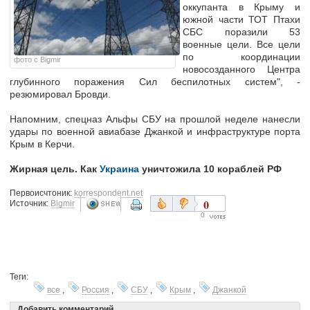
оккупанта в Крыму и
южной части ТОТ Птахи
СБС поразили 53
военные цели. Все цели
по координации
фото с Bigmir
новосозданного Центра
глубинного поражения Сил беспилотных систем", -
резюмировал Бровди.
Напомним, спецназ Альфы СБУ на прошлой неделе нанесли
удары по военной авиабазе Джанкой и инфраструктуре порта
Крым в Керчи.
Жирная цель. Как
Украина
уничтожила 10 кораблей РФ
Первоисчтоник:
korrespondent.net
0
Источник:
Bigmir
0
Теги:
все
,
Россия
,
СБУ
,
Крым
,
Джанкой
Добавить комментарий