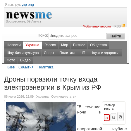
Язык:
рус
укр
eng
Воскресенье, 09 Август
|
Мобильная версия
RSS
Поиск
Новости
Украина
Россия
Мир
Бизнес
Общество
Шоу-биз и культура
Спорт
Политика
ЧП
Наука и здоровье
Фото
Видео
Киев
События
Политика
Дроны поразили точку входа
электроэнергии в Крым из РФ
|
|
08 июля 2026, 22:09
Украина
Оригинал статьи
Размер
"В течение
текста:
ночи в
оперативной глубине