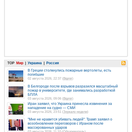
TOP
Мир
|
Украина
|
Россия
В Греции столкнулись пожарные вертолеты, есть
погибшие
02 августа 2026, 22:37 (
Bigmir
)
В Белгороде после взрывов разразился масштабный
пожар в университете, где занимались разработкой
БПЛА
03 августа 2026, 09:06 (
Bigmir
)
Иран заявил, что Украина принесла извинения за
нападение на судно — СМИ
03 августа 2026, 23:51 (
Зеркало недели
)
"Мне не нравится убивать людей": Трамп заявил о
возобновлении переговоров с Ираном после
массированных ударов
03 августа 2026, 11:10 (
Обозреватель
)