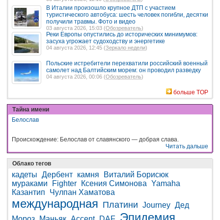
В Италии произошло крупное ДТП с участием
туристического автобуса: шесть человек погибли, десятки
получили травмы. Фото и видео
03 августа 2026, 15:03 (
Обозреватель
)
Реки Европы опустились до исторических минимумов:
засуха угрожает судоходству и энергетике
04 августа 2026, 12:45 (
Зеркало недели
)
Польские истребители перехватили российский военный
самолет над Балтийским морем: он проводил разведку
04 августа 2026, 00:06 (
Обозреватель
)
больше TOP
Тайна имени
Белослав
Происхождение: Белослав от славянского — добрая слава.
Читать дальше
Облако тегов
кадеты
Дербент
камня
Виталий Борисюк
мураками
Fighter
Ксения Симонова
Yamaha
Казантип
Чулпан Хаматова
международная
Платини
Journey
Дед
Эпидемия
Мороз
Маньяк
Accent
DAF