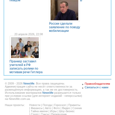
певцом
В
России сделали
заявление по поводу
мобилизации
20 апреля 2026, 22:08
Пранкер заставил
учителей в РФ
записать ролики по
мотивам речи Гитлера
© 2009 - 2026
NewsMe
. Все права защищены.
Правообладателям
Администрация сайта не несёт ответственности за
Связаться с нами
размещённую информацию, а так же ее достоверность.
Использование материалов
NewsMe
разрешается только
при условии ссылки (для интернет-изданий - гиперссылки)
на NewsMe.com.ua.
Наши проекты:
Новости
|
Погода
|
Гороскоп
|
Приметы
|
Финансы
|
Авто
|
Фото
|
Видео
|
Сонник
|
Тайна имени
|
Игры
|
Шоу-бизнес
|
Спорт
|
Такси
|
Переводчик