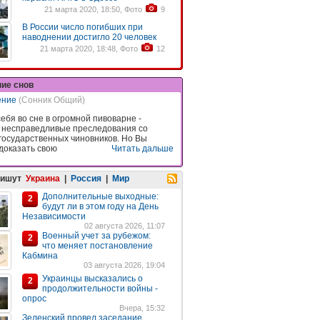
21 марта 2020, 18:50, Фото
9
В России число погибших при
наводнении достигло 20 человек
21 марта 2020, 18:48, Фото
12
ние снов
ение
(Сонник Общий)
ебя во сне в огромной пивоварне -
 несправедливые преследования со
государственных чиновников. Но Вы
доказать свою
Читать дальше
пишут
Украина
|
Россия
|
Мир
Дополнительные выходные:
2
будут ли в этом году на День
Независимости
02 августа 2026, 11:07
Военный учет за рубежом:
2
что меняет постановление
Кабмина
03 августа 2026, 19:04
Украинцы высказались о
2
продолжительности войны -
опрос
Вчера, 15:32
Зеленский провел заседание