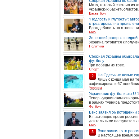
Сборная Украины по баскет
Матч, который состоял из 
украинских баскетболистов.
Баскетбол
"Подлость и глупость": авт
отреагировал на проявлени
Враждебность по отношению
Мир
Зеленский раскрыл подроб
Украина готовится к получе
Политика
Сборная Украины обыграла 
футболу
Три победы из трех.
Спорт
На Одесчине новые сл
2
Лишь с конца мая на 
зафиксировали 67 погибши
Украина
Украинские футболисты U-1
Теперь украинским юниора
в рамках турнира предстои
Футбол
Вэнс заявил об истощении 
В настоящее время россияне
длительными наступательны
Мир
Вэнс заявил, что росс
3
В настоящее время росс