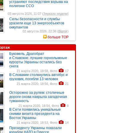
устраняют последствия взрыва на
полигоне ССО
03 августа 2026, 11:07 (
Зеркало недели
)
Силы безопасности и службы
уразили еще 13 энергообъектов
оккупантов
02 августа 2026, 22:36 (
Bigmir
)
больше TOP
ортаж
Буковель, Драгобрат
и Славское: лучшие горнолыжные
курорты Украины остались без
снега
21 марта 2020, 18:58, Фото
17
В Словакии столкнулись автобус и
грузовик, погибли 13 человек
21 марта 2020, 18:56, Фото
21
Осторожно за рулем: столичные
дороги снова накрыла загадочная
туманность
21 марта 2020, 18:54, Фото
8
В Сети появились уникальные
снимки визита президента на
Восток Украины
21 марта 2020, 18:53, Фото
14
Президенту Украины показали
корабли НАТО в Одессе