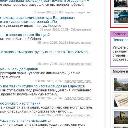
болу выиграла последний матч группы в отборе на ЧМ
четырех периодов, завершился явственной победой
05 июля 2026, 20:08 (
Корреспондент.net
)
ор польского экономического чуда Бальцерович
е антиукраинских настроений в По
 к украинцам играет на руку Кремлю
05 июля 2026, 20:09 (
Обозреватель
)
Толкова
ности переговоров со Швецией
нию истребителей Gripen.
Пивовар
05 июля 2026, 20:15 (
Зеркало недели
)
Увидеть с
означает
Италию и выиграла группу юношеского Евро-2026 по
стороны 
сможете 
05 июля 2026, 20:16 (
Зеркало недели
)
учаи гибели дельфинов
Многие 
территории парка Тузловские лиманы официально
х дельфинов.
05 июля 2026, 20:42 (
Корреспондент.net
)
9 возглавили группу по итогам отбора на Евро-2026
м, выступающим под руководством Дмитрия Михайленко,
т провести полуфинальную встречу.
05 июля 2026, 20:47 (
Корреспондент.net
)
российского наступления
 находятся в ситуации, когда то, чего они могут достичь
ми операциями, «приближается к нулю», ...
05 июля 2026, 21:03 (
Корреспондент.net
)
ийское наступление выдыхается
ияне находятся в ситуации, когда то, чего они могут