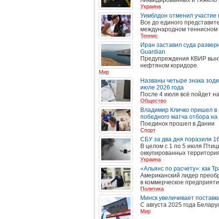
ликвидированных и тяжело
Украина
Уимблдон отменил участие 
Все до единого представит
международном теннисном 
Теннис
Иран заставил суда развер
Guardian
Предупреждения КВИР выну
нефтяном коридоре.
Мир
Названы четыре знака зоди
июле 2026 года
После 4 июля всё пойдет н
Общество
Владимир Кличко пришел в 
победного матча отбора на
Поединок прошел в Дании
Спорт
СБУ за два дня поразили 1
В целом с 1 по 5 июля Пти
оккупированных территория
Украина
«Альянс по расчету»: как Т
Американский лидер преобр
в коммерческое предприяти
Политика
Минск увеличивает поставки
С августа 2025 года Белару
Мир