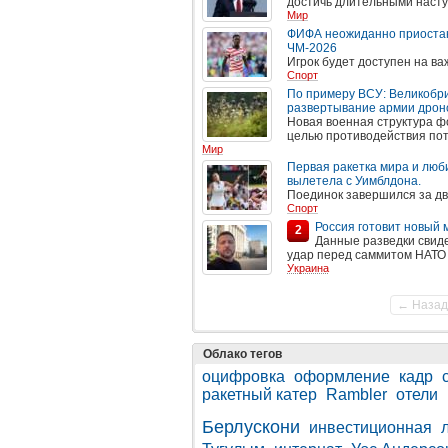
достичь длительными наступ
Мир
ФИФА неожиданно приоста
ЧМ-2026
Игрок будет доступен на ва
Спорт
По примеру ВСУ: Великобр
развертывание армии дрон
Новая военная структура ф
целью противодействия пот
Мир
Первая ракетка мира и лю
вылетела с Уимблдона.
Поединок завершился за дв
Спорт
Россия готовит новый 
2
Данные разведки свиде
удар перед саммитом НАТО 
Украина
← Назад
Облако тегов
оцифровка
оформление
кадр
ракетный катер
Rambler
отели
Берлускони
инвестиционная