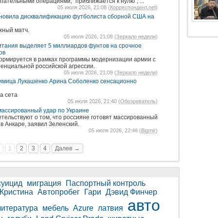
ательными операциями, "приближается к нулю", ...
05 июля 2026, 21:08 (
Корреспондент.net
)
новила дисквалификацию футболиста сборной США на
жный матч.
05 июля 2026, 21:08 (
Зеркало недели
)
итания выделяет 5 миллиардов фунтов на срочное
ов
ормируется в рамках программы модернизации армии с
енциальной российской агрессии.
05 июля 2026, 21:09 (
Зеркало недели
)
бимица Лукашенко Арина Соболенко сенсационно
а сета
05 июля 2026, 21:40 (
Обозреватель
)
массированный удар по Украине
тельствуют о том, что россияне готовят массированный
в Анкаре, заявил Зеленский.
05 июля 2026, 22:46 (
Bigmir
)
1
2
3
4
Далее →
суицид
миграция
Паспортный контроль
Кристина
Автопробег
Гари
Дэвид Финчер
авто
литература
мебель
Azure
латвия