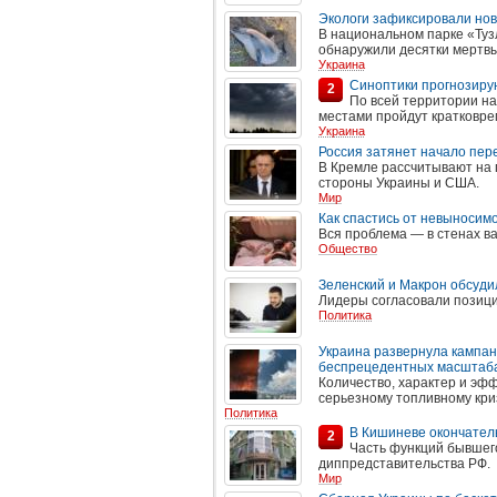
Экологи зафиксировали нов
В национальном парке «Туз
обнаружили десятки мертв
Украина
Синоптики прогнозирую
2
По всей территории н
местами пройдут кратковре
Украина
Россия затянет начало пере
В Кремле рассчитывают на 
стороны Украины и США.
Мир
Как спастись от невыносим
Вся проблема — в стенах в
Общество
Зеленский и Макрон обсуд
Лидеры согласовали позици
Политика
Украина развернула кампан
беспрецедентных масштаб
Количество, характер и эфф
серьезному топливному кри
Политика
В Кишиневе окончатель
2
Часть функций бывшег
диппредставительства РФ.
Мир