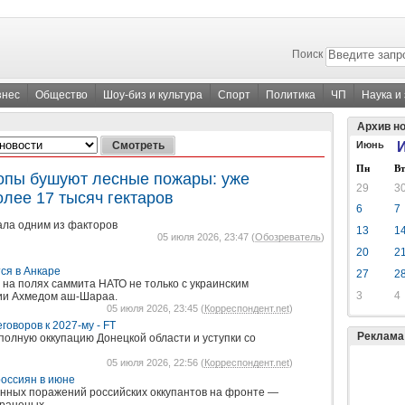
Поиск
знес
Общество
Шоу-биз и культура
Спорт
Политика
ЧП
Наука и
Архив н
Июнь
И
Пн
Вт
опы бушуют лесные пожары: уже
29
3
лее 17 тысяч гектаров
6
7
ала одним из факторов
13
1
05 июля 2026, 23:47 (
Обозреватель
)
20
2
ся в Анкаре
27
2
на полях саммита НАТО не только с украинским
3
4
рии Ахмедом аш-Шараа.
05 июля 2026, 23:45 (
Корреспондент.net
)
говоров к 2027-му - FT
Реклама
полную оккупацию Донецкой области и уступки со
05 июля 2026, 22:56 (
Корреспондент.net
)
россиян в июне
нных поражений российских оккупантов на фронте —