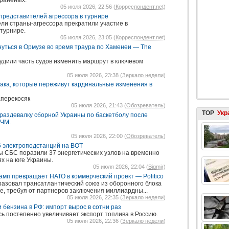
 раненых.
05 июля 2026, 22:56 (
Корреспондент.net
)
представителей агрессора в турнире
ели страны-агрессора прекратили участие в
турнире.
05 июля 2026, 23:05 (
Корреспондент.net
)
нуться в Ормузе во время траура по Хаменеи — The
дили часть судов изменить маршрут в ключевом
05 июля 2026, 23:38 (
Зеркало недели
)
ака, которые переживут кардинальные изменения в
аперекосяк
05 июля 2026, 21:43 (
Обозреватель
)
TOP
Укр
раздевалку сборной Украины по баскетболу после
 ЧМ.
05 июля 2026, 22:00 (
Обозреватель
)
6 электроподстанций на ВОТ
цы СБС поразили 37 энергетических узлов на временно
х на юге Украины.
05 июля 2026, 22:04 (
Bigmir
)
рамп превращает НАТО в коммерческий проект — Politico
азовал трансатлантический союз из оборонного блока
е, требуя от партнеров заключения миллиардны...
05 июля 2026, 22:35 (
Зеркало недели
)
 бензина в РФ: импорт вырос в сотни раз
сь постепенно увеличивает экспорт топлива в Россию.
05 июля 2026, 22:36 (
Зеркало недели
)