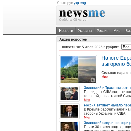
Язык:
рус
укр
eng
Суббота, 08 Август
Новости
Украина
Россия
Мир
Би
Архив новостей
новости за:
5 июля 2026
в рубрике:
На юге Евр
выгорело бо
Сильная жара ст
Мир
Зеленский и Трамп встретят
Президент США встретится 
коллегой, но и с главой Си
Мир
Россия затянет начало пере
В Кремле рассчитывают на 
стороны Украины и США.
Мир
Зеленский озвучил потери 
Почти 30 тысяч подтвержде