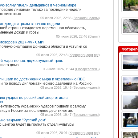
ую волну гибели дельфинов в Черном море
ловские лиманы» только за последние недели
ых животных.
05 июля 2026, 22:36 (
Зеркало недели
)
т дожди и грозы в начале недели
ашей страны ожидается переменная облачность,
менные дожди и грозы.
05 июля 2026, 22:46 (
Bigmir
)
говоров к 2027-му - СМИ
полную оккупацию Донецкой области и уступки со
Фотореп
05 июля 2026, 22:48 (
Корреспондент.net
)
ой жары ночью: двухсекундный трюк
ашего дома
05 июля 2026, 19:44 (
Обозреватель
)
или шаги по достижению мира и укреплению ПВО
и по поводу дипломатического давления на Россию.
05 июля 2026, 19:46 (
Зеркало недели
)
ию ударов по российской энергетике в
ах
ективность украинских ударов привели к самому
зису в России за последнее десятилетие.
05 июля 2026, 19:47 (
Зеркало недели
)
но закрыли "Русский дом"
о центра будет выполнять отдел культуры
05 июля 2026, 20:01 (
Корреспондент.net
)