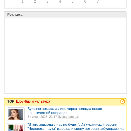
1
2
3
4
5
6
7
Реклама
TOP
Шоу-биз и культура
Булитко показала лицо через полгода после
пластической операции
31 июля 2026, 22:17 (
ivona.com.ua
)
"Этого эпизода у нас не будет". Из украинской версии
"Человека-паука" вырезали сцену, которая взбудоражила