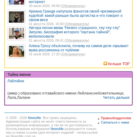
интернет
30 июля 2026, 09:58 (
Обозреватель
)
Ариана Гранде напугала фанатов своей чрезмерной
худобой: какой раньше была артистка и что говорит о
своем весе
01 августа 2026, 16:00 (
Обозреватель
)
Автора песни-мема "Ничего страшного, тяу-тяу-тяу"
Зипулю, биография которого "окутана тайной",
мобилизовали
01 августа 2026, 09:41 (
Обозреватель
)
Алина Гросу объяснила, почему на самом деле скрывает
мужа-россиянина от публики
31 июля 2026, 17:20 (
Обозреватель
)
больше TOP
Тайна имени
Лэйлэйни
(амер.) образовано отгавайского имени Лейлани;небожительница;
Лала,Лалани
Читать дальше
© 2009 - 2026
NewsMe
. Все права защищены.
Правообладателям
Администрация сайта не несёт ответственности за
Связаться с нами
размещённую информацию, а так же ее достоверность.
Использование материалов
NewsMe
разрешается только
при условии ссылки (для интернет-изданий - гиперссылки)
на NewsMe.com.ua.