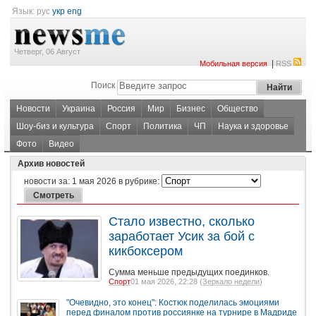
Язык:
рус
укр
eng
Четверг, 06 Август
|
Мобильная версия
RSS
Поиск
Новости
Украина
Россия
Мир
Бизнес
Общество
Шоу-биз и культура
Спорт
Политика
ЧП
Наука и здоровье
Фото
Видео
Архив новостей
новости за:
1 мая 2026
в рубрике:
Стало известно, сколько
заработает Усик за бой с
кикбоксером
Сумма меньше предыдущих поединков.
Спорт
01 мая 2026, 22:28 (
Зеркало недели
)
"Очевидно, это конец": Костюк поделилась эмоциями
перед финалом против россиянке на турнире в Мадриде