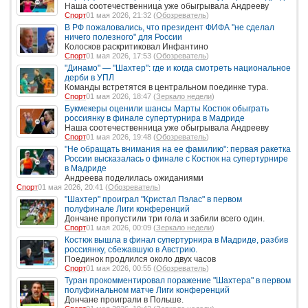
Наша соотечественница уже обыгрывала Андрееву
Спорт
01 мая 2026, 21:32 (
Обозреватель
)
В РФ пожаловались, что президент ФИФА "не сделал
ничего полезного" для России
Колосков раскритиковал Инфантино
Спорт
01 мая 2026, 17:53 (
Обозреватель
)
"Динамо" — "Шахтер": где и когда смотреть национальное
дерби в УПЛ
Команды встретятся в центральном поединке тура.
Спорт
01 мая 2026, 18:47 (
Зеркало недели
)
Букмекеры оценили шансы Марты Костюк обыграть
россиянку в финале супертурнира в Мадриде
Наша соотечественница уже обыгрывала Андрееву
Спорт
01 мая 2026, 19:48 (
Обозреватель
)
"Не обращать внимания на ее фамилию": первая ракетка
России высказалась о финале с Костюк на супертурнире
в Мадриде
Андреева поделилась ожиданиями
Спорт
01 мая 2026, 20:41 (
Обозреватель
)
"Шахтер" проиграл "Кристал Пэлас" в первом
полуфинале Лиги конференций
Дончане пропустили три гола и забили всего один.
Спорт
01 мая 2026, 00:09 (
Зеркало недели
)
Костюк вышла в финал супертурнира в Мадриде, разбив
россиянку, сбежавшую в Австрию.
Поединок продлился около двух часов
Спорт
01 мая 2026, 00:55 (
Обозреватель
)
Туран прокомментировал поражение "Шахтера" в первом
полуфинальном матче Лиги конференций
Дончане проиграли в Польше.