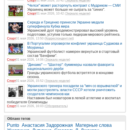
Спорт
01 мая 2026, 10:42 (
Зеркало недели
)
"Челси" может расторгнуть контракт с Мудриком — СМИ
Украинец может больше не сыграть за "синих".
Спорт
01 мая 2026, 10:42 (
Зеркало недели
)
Середа и Гриценко принесли Украине медали
суперфинала Кубка мира
Украинский дуэт продемонстрировал высокий уровень
подготовки, уступив только лидерам мирового рейтинга.
Спорт
01 мая 2026, 13:50 (
Корреспондент.net
)
В Португалии опровергли конфликт украинца Судакова и
Моуриньо
Украинский футболист намерен вернуться в стартовый
состав "Бенфики".
Спорт
01 мая 2026, 14:06 (
Зеркало недели
)
"Динамо" — "Шахтер": букмекеры назвали фаворита
национального дерби
Гранды украинского футбола встретятся в концовке
сезона.
Спорт
01 мая 2026, 15:52 (
Зеркало недели
)
Украинского тренера посадили за "мяч со взрывчаткой" и
могли расстрелять: власти СССР хотели уничтожить
создателя чемпионов как
Наставник был новатором в легкой атлетике и воспитал
победителя Олимпиады
Спорт
01 мая 2026, 16:03 (
Обозреватель
)
Облако тегов
Punto
Анастасия Задорожная
Матерные слова