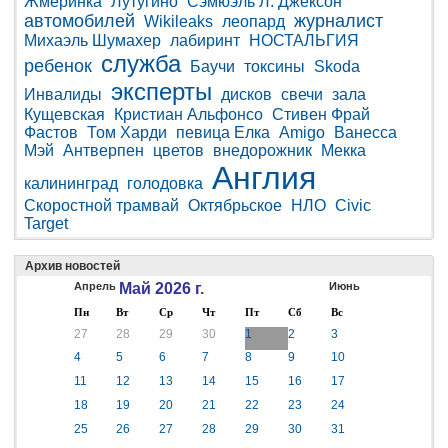
Жмеринка
Лутугино
Сэмюэль Л. Джексон
автомобилей
журналист
Wikileaks
леопард
Михаэль Шумахер
лабиринт
НОСТАЛЬГИЯ
служба
ребенок
Баучи
токсины
Skoda
эксперты
Инвалиды
дисков
свечи
зала
Кущевская
Кристиан Альфонсо
Стивен Фрай
Фастов
Том Харди
певица Елка
Amigo
Ванесса
Мэй
Антверпен
цветов
внедорожник
Мекка
Англия
калининград
голодовка
Скоростной трамвай
Октябрьское
НЛО
Civic
Target
Архив новостей
Апрель
Май 2026 г.
Июнь
Пн
Вт
Ср
Чт
Пт
Сб
Вс
27
28
29
30
1
2
3
4
5
6
7
8
9
10
11
12
13
14
15
16
17
18
19
20
21
22
23
24
25
26
27
28
29
30
31