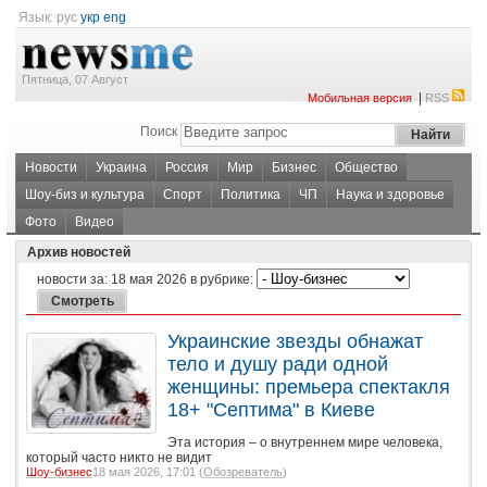
Язык:
рус
укр
eng
Пятница, 07 Август
|
Мобильная версия
RSS
Поиск
Новости
Украина
Россия
Мир
Бизнес
Общество
Шоу-биз и культура
Спорт
Политика
ЧП
Наука и здоровье
Фото
Видео
Архив новостей
новости за:
18 мая 2026
в рубрике:
Украинские звезды обнажат
тело и душу ради одной
женщины: премьера спектакля
18+ "Септима" в Киеве
Эта история – о внутреннем мире человека,
который часто никто не видит
Шоу-бизнес
18 мая 2026, 17:01 (
Обозреватель
)