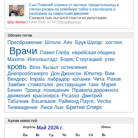
Сын Повалий отрекся от матери: предательница в
слезах раскрыла семейную тайну и рассказала о
разборках за закрытыми дверями
Сначала сын пытался спасти ее репутацию
Шоу-бизнес
18 мая 2026, 12:50 (
Обозреватель
)
Облако тегов
Преображение
Шпола
Аян
Брук Шилдс
хостинг
Врачи
Павел Глоба
еврейская община
Maxima
Ингольштадт
Борис Стругацкий
утюг
кровь
Bliss
Кызыл
остекление
Днепрооблэнерго
Дон Джонсон
Юпитер
Вим
Вендерс
Impala
лабрадор
копанки
Чита
Рахов
Замбия
стоматолог
реставрация
танк
Мэрия
Бенин
Троицк
похищение
Правила дорожного
движения
красноярск
Picasso
Дмитрий
Табачник
Васильков
Раймонд Паулс
Vectra
Бритни Спирс
Телевидение
Люси Лью
Архив новостей
Апрель
Май 2026 г.
Июнь
Пн
Вт
Ср
Чт
Пт
Сб
Вс