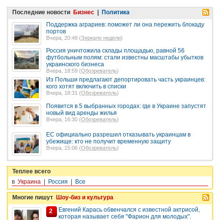
Последние новости
Бизнес
|
Политика
Поддержка аграриев: поможет ли она пережить блокаду
портов
Вчера, 20:49 (
Зеркало недели
)
Россия уничтожила склады площадью, равной 56
футбольным полям: стали известны масштабы убытков
украинского бизнеса
Вчера, 18:59 (
Обозреватель
)
Из Польши предлагают депортировать часть украинцев:
кого хотят включить в списки
Вчера, 18:31 (
Обозреватель
)
Появится в 5 выбранных городах: где в Украине запустят
новый вид аренды жилья
Вчера, 16:30 (
Обозреватель
)
ЕС официально разрешил отказывать украинцам в
убежище: кто не получит временную защиту
Вчера, 15:06 (
Обозреватель
)
Теплее всего
в
Украина
|
Россия
|
Все
Многие пишут
Шоу-биз и культура
Евгений Карась обвенчался с известной актрисой,
2
которая называет себя "Фарион для молодых".