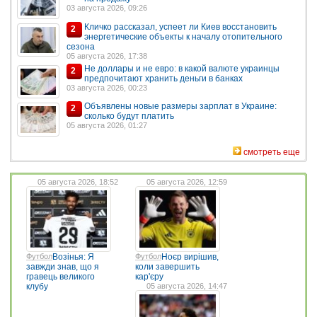
03 августа 2026, 09:26
Кличко рассказал, успеет ли Киев восстановить
2
энергетические объекты к началу отопительного
сезона
05 августа 2026, 17:38
Не доллары и не евро: в какой валюте украинцы
2
предпочитают хранить деньги в банках
03 августа 2026, 00:23
Объявлены новые размеры зарплат в Украине:
2
сколько будут платить
05 августа 2026, 01:27
смотреть еще
05 августа 2026, 18:52
05 августа 2026, 12:59
Футбол
Возінья: Я
Футбол
Ноєр вирішив,
завжди знав, що я
коли завершить
гравець великого
кар'єру
клубу
05 августа 2026, 14:47