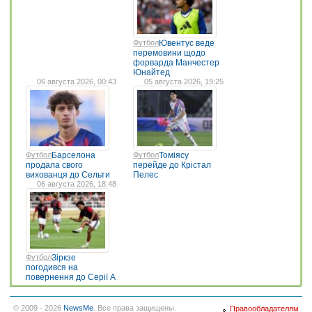
Футбол
Ювентус веде
перемовини щодо
форварда Манчестер
Юнайтед
06 августа 2026, 00:43
05 августа 2026, 19:25
Футбол
Барселона
Футбол
Томіясу
продала свого
перейде до Крістал
вихованця до Сельти
Пелес
06 августа 2026, 18:48
Футбол
Зіркзе
погодився на
повернення до Серії А
© 2009 - 2026
NewsMe
. Все права защищены.
Правообладателям