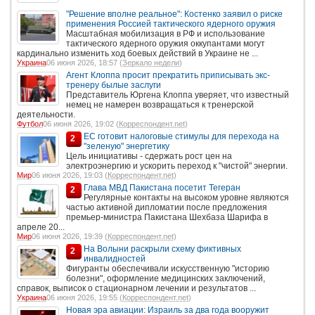
"Решение вполне реальное": Костенко заявил о риске
применения Россией тактического ядерного оружия
Масштабная мобилизация в РФ и использование
тактического ядерного оружия оккупантами могут
кардинально изменить ход боевых действий в Украине не ...
Украина
06 июня 2026, 18:57 (
Зеркало недели
)
Агент Клоппа просит прекратить приписывать экс-
тренеру былые заслуги
Представитель Юргена Клоппа уверяет, что известный
немец не намерен возвращаться к тренерской
деятельности.
Футбол
06 июня 2026, 19:02 (
Корреспондент.net
)
ЕС готовит налоговые стимулы для перехода на
2
"зеленую" энергетику
Цель инициативы - сдержать рост цен на
электроэнергию и ускорить переход к "чистой" энергии.
Мир
06 июня 2026, 19:03 (
Корреспондент.net
)
Глава МВД Пакистана посетит Тегеран
2
Регулярные контакты на высоком уровне являются
частью активной дипломатии после предложения
премьер-министра Пакистана Шехбаза Шарифа в
апреле 20...
Мир
06 июня 2026, 19:39 (
Корреспондент.net
)
На Волыни раскрыли схему фиктивных
2
инвалидностей
Фигуранты обеспечивали искусственную "историю
болезни", оформление медицинских заключений,
справок, выписок о стационарном лечении и результатов ...
Украина
06 июня 2026, 19:55 (
Корреспондент.net
)
Новая эра авиации: Израиль за два года вооружит