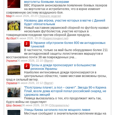
вертолеты боевыми лазерами
ВВС Израиля анонсировали появление боевых лазеров
на вертолетах и истребителях, что в корне изменит
современную систему воздушного боя.
Мир
06 июня 2026, 20:23 (
Зеркало недели
)
Названы два игрока, участие которых в матче с Данией
будет обязательным
Новый наставник украинской сборной по футболу назвал
нескольких футболистов, участие которых в
товарищеском поединке против сборной Дании предусм...
Футбол
06 июня 2026, 20:26 (
Корреспондент.net
)
В Украине обустроили более 800 км антидроновых
2
туннелей
В частности, только за май было оборудовано более 211
км антидроновой защиты логистических маршрутов и
восстановлено почти 38 км поврежденных уча...
Украина
06 июня 2026, 22:10 (
Bigmir
)
Грозы и дожди прогнозируют в большинстве
2
регионов Украины
Наиболее интенсивные дожди прогнозируются в
центральных областях, также местами возможны грозы,
град и сильный ветер.
Украина
06 июня 2026, 22:12 (
Bigmir
)
"Полстраны плачет, а пол – скачет". Звезда 90-х Карина
Плай, возле дома которой попал российский снаряд, не
сдержала эмоций
Певица высказалась о тех, кто продолжает жить так,
будто войны не существует
Шоу-бизнес
06 июня 2026, 16:38 (
Обозреватель
)
Улицы Киева затопило после мощного ливня
Местные сообщают о значительном скоплении воды на