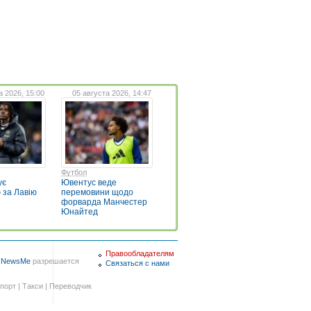
а 2026, 15:00
05 августа 2026, 14:47
Футбол
ує
Ювентус веде
 за Лавію
перемовини щодо
форварда Манчестер
Юнайтед
Правообладателям
в
NewsMe
разрешается
Связаться с нами
порт
|
Такси
|
Переводчик