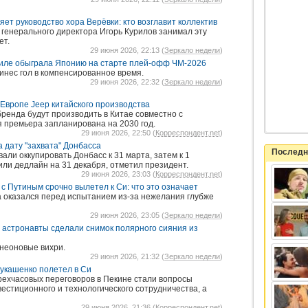
ет руководство хора Верёвки: кто возглавит коллектив
енерального директора Игорь Курилов занимал эту
ет.
29 июня 2026, 22:13 (
Зеркало недели
)
тиле обыграла Японию на старте плей-офф ЧМ-2026
нес гол в компенсированное время.
29 июня 2026, 22:32 (
Зеркало недели
)
в Европе Jeep китайского производства
ренда будут производить в Китае совместно с
я премьера запланирована на 2030 год.
29 июня 2026, 22:50 (
Корреспондент.net
)
 дату "захвата" Донбасса
Последн
ли оккупировать Донбасс к 31 марта, затем к 1
или дедлайн на 31 декабря, отметил президент.
29 июня 2026, 23:03 (
Корреспондент.net
)
с Путиным срочно вылетел к Си: что это означает
 оказался перед испытанием из-за нежелания глубже
29 июня 2026, 23:05 (
Зеркало недели
)
: астронавты сделали снимок полярного сияния из
неоновые вихри.
29 июня 2026, 21:32 (
Зеркало недели
)
укашенко полетел в Си
ехчасовых переговоров в Пекине стали вопросы
вестиционного и технологического сотрудничества, а
29 июня 2026, 21:36 (
Корреспондент.net
)