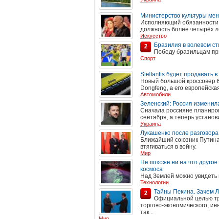
Министерство культуры меня
Исполняющий обязанности г
должность более четырёх л
Искусство
Бразилия в волевом с
2
Победу бразильцам при
Спорт
Stellantis будет продавать 
Новый большой кроссовер б
Dongfeng, а его европейска
Автомобили
Зеленский: Россия изменила
Сначала россияне планирова
сентября, а теперь установ
Украина
Лукашенко после разговора 
Ближайший союзник Путина
втягиваться в войну.
Мир
Не похоже ни на что другое
космоса
Над Землей можно увидеть 
Технологии
Тайны Пекина. Зачем Л
2
Официальной целью тр
торгово-экономического, ин
так...
Мир