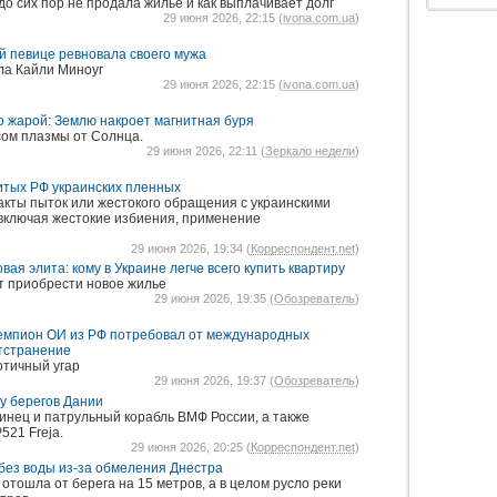
о сих пор не продала жилье и как выплачивает долг
29 июня 2026, 22:15 (
ivona.com.ua
)
ой певице ревновала своего мужа
ла Кайли Миноуг
29 июня 2026, 22:15 (
ivona.com.ua
)
о жарой: Землю накроет магнитная буря
сом плазмы от Солнца.
29 июня 2026, 22:11 (
Зеркало недели
)
итых РФ украинских пленных
кты пыток или жестокого обращения с украинскими
включая жестокие избиения, применение
29 июня 2026, 19:34 (
Корреспондент.net
)
вая элита: кому в Украине легче всего купить квартиру
т приобрести новое жилье
29 июня 2026, 19:35 (
Обозреватель
)
: чемпион ОИ из РФ потребовал от международных
тстранение
отичный угар
29 июня 2026, 19:37 (
Обозреватель
)
у берегов Дании
инец и патрульный корабль ВМФ России, а также
521 Freja.
29 июня 2026, 20:25 (
Корреспондент.net
)
 без воды из-за обмеления Днестра
тошла от берега на 15 метров, а в целом русло реки