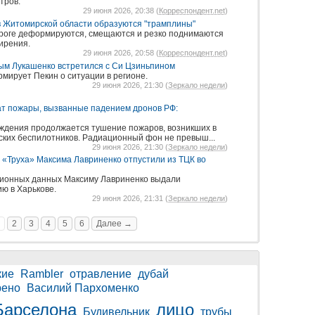
тров.
29 июня 2026, 20:38 (
Корреспондент.net
)
в Житомирской области образуются "трамплины"
роге деформируются, смещаются и резко поднимаются
ирения.
29 июня 2026, 20:58 (
Корреспондент.net
)
ым Лукашенко встретился с Си Цзиньпином
мирует Пекин о ситуации в регионе.
29 июня 2026, 21:30 (
Зеркало недели
)
ат пожары, вызванные падением дронов РФ:
ждения продолжается тушение пожаров, возникших в
ских беспилотников. Радиационный фон не превыш...
29 июня 2026, 21:30 (
Зеркало недели
)
 «Труха» Максима Лавриненко отпустили из ТЦК во
ционных данных Максиму Лавриненко выдали
ю в Харькове.
29 июня 2026, 21:31 (
Зеркало недели
)
2
3
4
5
6
Далее →
кие
Rambler
отравление
дубай
ено
Василий Пархоменко
Барселона
лицо
Будивельник
трубы