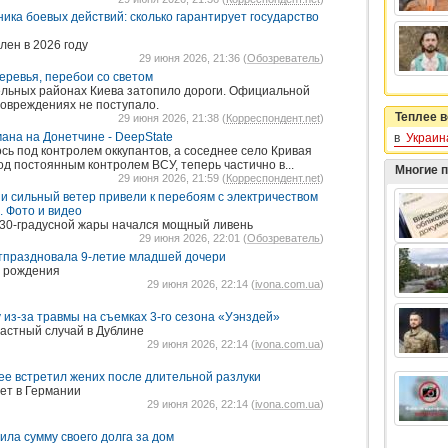
ика боевых действий: сколько гарантирует государство
лен в 2026 году
29 июня 2026, 21:36 (
Обозреватель
)
еревья, перебои со светом
дельных районах Киева затопило дороги. Официальной
овреждениях не поступало.
Теплее в
29 июня 2026, 21:38 (
Корреспондент.net
)
ана на Донетчине - DeepState
в
Украин
сь под контролем оккупантов, а соседнее село Кривая
од постоянным контролем ВСУ, теперь частично в...
Многие 
29 июня 2026, 21:59 (
Корреспондент.net
)
 и сильный ветер привели к перебоям с электричеством
 Фото и видео
 30-градусной жары начался мощный ливень
29 июня 2026, 22:01 (
Обозреватель
)
отпраздновала 9-летие младшей дочери
ь рождения
29 июня 2026, 22:14 (
ivona.com.ua
)
 из-за травмы на съемках 3-го сезона «Уэнздей»
астный случай в Дублине
29 июня 2026, 22:14 (
ivona.com.ua
)
 ее встретил жених после длительной разлуки
ет в Германии
29 июня 2026, 22:14 (
ivona.com.ua
)
ила сумму своего долга за дом