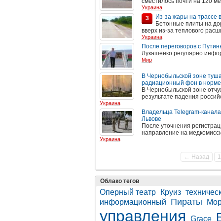
сместилось почти на 120 ме
Украина
Из-за жары на трассе 
3
Бетонные плиты на до
вверх из-за теплового расш
Украина
После переговоров с Путин
Лукашенко регулярно инфор
Мир
В Чернобыльской зоне туш
радиационный фон в норме
В Чернобыльской зоне отчу
результате падения россий
Украина
Владельца Telegram-канала
Львове
После уточнения регистра
направление на медкомисси
Украина
← Назад
1
Облако тегов
Оперный театр
Круиз
техничес
Пираты
информационный
Мор
управления
Grace