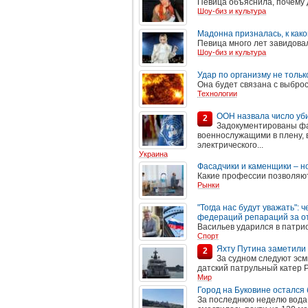
Певица объяснила, почему д
Шоу-биз и культура
Мадонна призналась, к как
Певица много лет завидова
Шоу-биз и культура
Удар по организму не тольк
Она будет связана с выбро
Технологии
ООН назвала число уб
2
Задокументированы фа
военнослужащими в плену, 
электрического...
Украина
Фасадчики и каменщики – но
Какие профессии позволяю
Рынки
"Тогда нас будут уважать"
федераций репараций за о
Васильев ударился в патри
Спорт
Яхту Путина заметили 
2
За судном следуют эсм
датский патрульный катер P
Мир
Город на Буковине остался
За последнюю неделю вода о