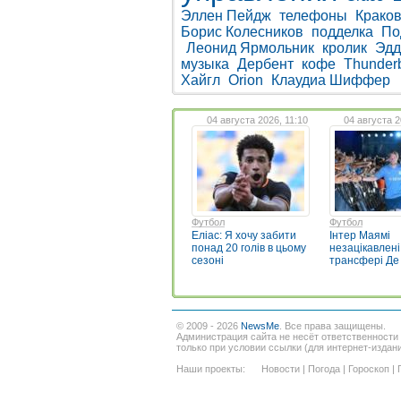
Эллен Пейдж
телефоны
Крако
Борис Колесников
подделка
По
Леонид Ярмольник
кролик
Эдд
музыка
Дербент
кофе
Thunderb
Хайгл
Orion
Клаудиа Шиффер
04 августа 2026, 11:10
04 августа 2
Футбол
Футбол
Еліас: Я хочу забити
Інтер Маямі
понад 20 голів в цьому
незацікавлені
сезоні
трансфері Де
© 2009 - 2026
NewsMe
. Все права защищены.
Администрация сайта не несёт ответственности
только при условии ссылки (для интернет-издан
Наши проекты:
Новости
|
Погода
|
Гороскоп
|