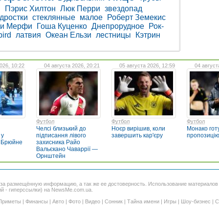
в
Пэрис Хилтон
Люк Перри
звездопад
дростки
стеклянные
малое
Роберт Земекис
и Мерфи
Гоша Куценко
Днепрорудное
Рок-
ird
латвия
Океан Ельзи
лестницы
Кэтрин
026, 10:22
04 августа 2026, 20:21
05 августа 2026, 12:59
04 август
Футбол
Футбол
Футбол
Челсі близький до
Ноєр вирішив, коли
Монако гот
 у
підписання лівого
завершить кар'єру
пропозицію
 Брюйне
захисника Райо
Вальєкано Чаваррії —
Орнштейн
 за размещённую информацию, а так же ее достоверность. Использование материало
ий - гиперссылки) на NewsMe.com.ua.
Приметы
|
Финансы
|
Авто
|
Фото
|
Видео
|
Сонник
|
Тайна имени
|
Игры
|
Шоу-бизнес
|
С