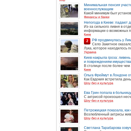
Минимальная пенсия участн
военнослужащим
Какой минимум был установ
Финансы и банки
Непогода в Киеве: падают д
Из-за сильного ливня в от
информации о возможных п
Киев
РФ продвинулась у Лим
2
Село Закитное оказало
Лука, которое находилось п
Украина
Киев накрыла гроза: ливень
и повреждениям имущества.
В столице после более чем
Киев
Ольга Фреймут в Лондоне 
Как Евдокия встретила ден
Шоу-биз и культура
Ева Грин попала в больницу
С актрисой произошел несч
Шоу-биз и культура
Петрожицкая показала, как
Возлюбленный актрисы жив
Шоу-биз и культура
Светлана Тарабарова озвуч