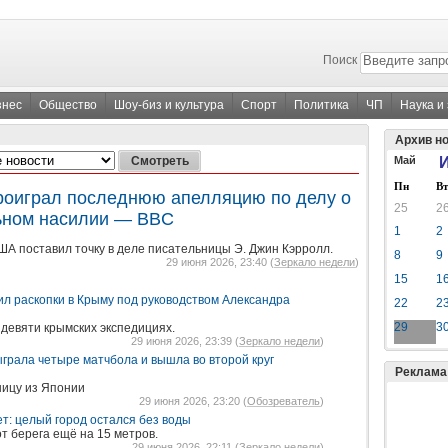
Поиск
знес
Общество
Шоу-биз и культура
Спорт
Политика
ЧП
Наука и
Архив н
Май
И
Пн
Вт
роиграл последнюю апелляцию по делу о
25
2
ьном насилии — BBC
1
2
А поставил точку в деле писательницы Э. Джин Кэрролл.
8
9
29 июня 2026, 23:40 (
Зеркало недели
)
15
1
л раскопки в Крыму под руководством Александра
22
2
29
3
 девяти крымских экспедициях.
29 июня 2026, 23:39 (
Зеркало недели
)
ыграла четыре матчбола и вышла во второй круг
Реклама
ницу из Японии
29 июня 2026, 23:20 (
Обозреватель
)
т: целый город остался без воды
т берега ещё на 15 метров.
29 июня 2026, 22:11 (
Зеркало недели
)