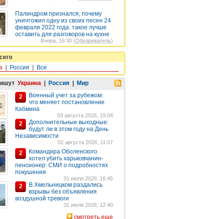
Палиндром признался, почему
уничтожил одну из своих песен 24
февраля 2022 года: такое лучше
оставить для разговоров на кухне
Вчера, 16:30 (
Обозреватель
)
сего
а
|
Россия
|
Все
пишут
Украина
|
Россия
|
Мир
Военный учет за рубежом:
2
что меняет постановление
Кабмина
03 августа 2026, 19:04
Дополнительные выходные:
2
будут ли в этом году на День
Независимости
02 августа 2026, 11:07
Командира Оболенского
2
хотел убить харьковчанин-
пенсионер: СМИ о подробностях
покушения
31 июля 2026, 16:45
В Хмельницком раздались
2
взрывы без объявления
воздушной тревоги
31 июля 2026, 12:40
смотреть еще