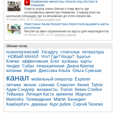
Норвежские министры попали под обстрел в
2
Харькове
Ракета упала очень близко к тому месту, где
остановились министры Норвегии. Снаряд упал на
школьную площадку, где за мгновение до этого играло мн...
30 марта 2025, 15:43 (
Корреспондент.net
)
Некоторые банки Казахстана перестали выдавать карты
россиянам
Регулятор ввел ограничения на карты для нерезидентов.
22 января 2025, 11:15 (
Зеркало недели
)
Облако тегов
психологический
Уагадугу
стокгольм
литература
НОВЫЙ КАНАЛ
Что? Где? Когда?
Братья
Кличко
эффективная
Блог
вулканы
карты
тендер
Сабах
операционная
Диана Крюгер
копанки
Индия
Джессика Альба
Ольга Сумская
канал
мобильный оператор
Explorer
летчики
звонок
сувенир
Славутич
Кения
Tahoe
Адам Сэндлер
визажисты
Transit
Кевин Спейси
Тейшера
Летиция Каста
креветки
Magnum
Мали
Mahindra
Телевидение
Бенедикт
Камбербэтч
деревья
Курс рубля
Сергей Тигипко