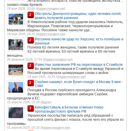
летательного аппарата, пока не проведена экспертиза",
заявил глава Кремля.
29 мая 2026, 20:08 (
Корреспондент.net
)
Обстрелы Днепропетровщины: один человек погиб,
2
девять получили ранения
В Никопольском районе под ударом оказались Никополь,
Марганецкая, Покровская, Червоногригорьевская и
Миривская общины. Россияне также нанесли уда...
16 мая 2026, 19:24 (
Корреспондент.net
)
Россияне нанесли удар по Херсону: есть погибшие и
2
раненые
Погибла 62-летняя женщина, также получили ранения
62-летний мужчина, 63-летний мужчина и 60-летняя
женщина.
26 февраля 2026, 17:54 (
Корреспондент.net
)
Известны заявления РФ на переговорах в Стамбуле
2
Во время переговоров в Стамбуле между Украиной и
Россией прозвучали шокирующие слова о войне.
24 мая 2025, 22:31 (
Корреспондент.net
)
Сербию накажут, если Вучич поедет в Москву 9 мая -
2
СМИ
Поездка в Россию сербского президента Александра
Вучича подорвет европейские амбиции Сербии,
предупредили в ЕС.
15 апреля 2025, 22:29 (
Bigmir
)
Кинофестиваль в Бельгии отменил показ
3
пропагандистского фильма РФ
Украинское посольство написало ряд обращений с
просьбой снять фильм с показа, после чего его убрали из
программы.
01 апреля 2025, 03:33 (
Корреспондент.net
)