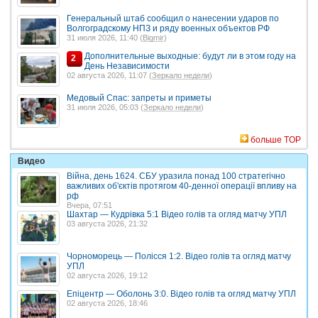
Генеральный штаб сообщил о нанесении ударов по
Волгоградскому НПЗ и ряду военных объектов РФ
31 июля 2026, 11:40 (
Bigmir
)
Дополнительные выходные: будут ли в этом году на
2
День Независимости
02 августа 2026, 11:07 (
Зеркало недели
)
Медовый Спас: запреты и приметы
31 июля 2026, 05:03 (
Зеркало недели
)
больше TOP
Видео
Війна, день 1624. СБУ уразила понад 100 стратегічно
важливих об'єктів протягом 40-денної операції впливу на
рф
Вчера, 07:51
Шахтар — Кудрівка 5:1 Відео голів та огляд матчу УПЛ
03 августа 2026, 21:32
Чорноморець — Полісся 1:2. Відео голів та огляд матчу
УПЛ
02 августа 2026, 19:12
Епіцентр — Оболонь 3:0. Відео голів та огляд матчу УПЛ
02 августа 2026, 18:46