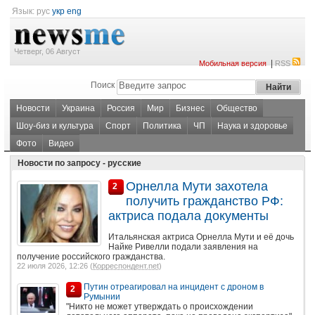
Язык:
рус
укр
eng
Четверг, 06 Август
|
Мобильная версия
RSS
Поиск
Новости
Украина
Россия
Мир
Бизнес
Общество
Шоу-биз и культура
Спорт
Политика
ЧП
Наука и здоровье
Фото
Видео
Новости по запросу - русские
Орнелла Мути захотела
2
получить гражданство РФ:
актриса подала документы
Итальянская актриса Орнелла Мути и её дочь
Найке Ривелли подали заявления на
получение российского гражданства.
22 июля 2026, 12:26 (
Корреспондент.net
)
Путин отреагировал на инцидент с дроном в
2
Румынии
"Никто не может утверждать о происхождении