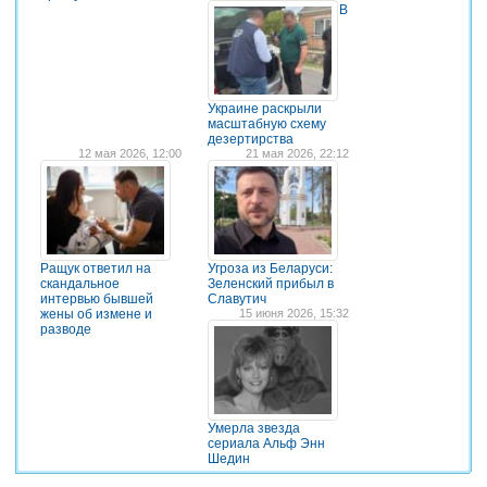
В
Украине раскрыли
масштабную схему
дезертирства
12 мая 2026, 12:00
21 мая 2026, 22:12
Ращук ответил на
Угроза из Беларуси:
скандальное
Зеленский прибыл в
интервью бывшей
Славутич
жены об измене и
15 июня 2026, 15:32
разводе
Умерла звезда
сериала Альф Энн
Шедин