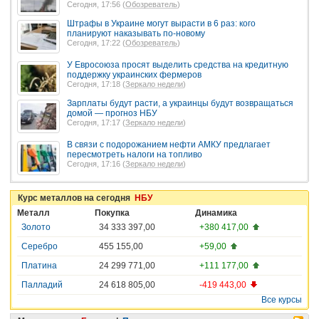
Сегодня, 17:56 (
Обозреватель
)
Штрафы в Украине могут вырасти в 6 раз: кого
планируют наказывать по-новому
Сегодня, 17:22 (
Обозреватель
)
У Евросоюза просят выделить средства на кредитную
поддержку украинских фермеров
Сегодня, 17:18 (
Зеркало недели
)
Зарплаты будут расти, а украинцы будут возвращаться
домой — прогноз НБУ
Сегодня, 17:17 (
Зеркало недели
)
В связи с подорожанием нефти АМКУ предлагает
пересмотреть налоги на топливо
Сегодня, 17:16 (
Зеркало недели
)
Курс металлов на сегодня
НБУ
Металл
Покупка
Динамика
Золото
34 333 397,00
+380 417,00
Серебро
455 155,00
+59,00
Платина
24 299 771,00
+111 177,00
Палладий
24 618 805,00
-419 443,00
Все курсы