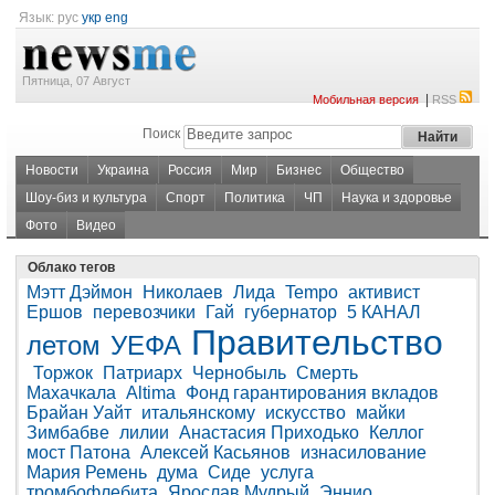
Язык:
рус
укр
eng
Пятница, 07 Август
|
Мобильная версия
RSS
Поиск
Новости
Украина
Россия
Мир
Бизнес
Общество
Шоу-биз и культура
Спорт
Политика
ЧП
Наука и здоровье
Фото
Видео
Облако тегов
Мэтт Дэймон
Николаев
Лида
Tempo
активист
Ершов
перевозчики
Гай
губернатор
5 КАНАЛ
Правительство
летом
УЕФА
Торжок
Патриарх
Чернобыль
Смерть
Махачкала
Altima
Фонд гарантирования вкладов
Брайан Уайт
итальянскому
искусство
майки
Зимбабве
лилии
Анастасия Приходько
Келлог
мост Патона
Алексей Касьянов
изнасилование
Мария Ремень
дума
Сиде
услуга
тромбофлебита
Ярослав Мудрый
Эннио