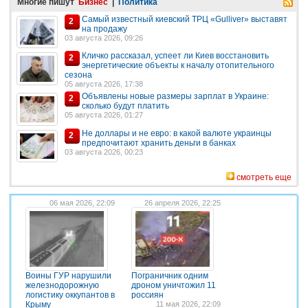
Многие пишут
Бизнес
|
Политика
Самый известный киевский ТРЦ «Gulliver» выставят
2
на продажу
03 августа 2026, 09:26
Кличко рассказал, успеет ли Киев восстановить
2
энергетические объекты к началу отопительного
сезона
05 августа 2026, 17:38
Объявлены новые размеры зарплат в Украине:
2
сколько будут платить
05 августа 2026, 01:27
Не доллары и не евро: в какой валюте украинцы
2
предпочитают хранить деньги в банках
03 августа 2026, 00:23
смотреть еще
06 мая 2026, 22:09
26 апреля 2026, 22:25
Воины ГУР нарушили
Пограничник одним
железнодорожную
дроном уничтожил 11
логистику оккупантов в
россиян
Крыму
11 мая 2026, 22:09