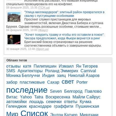
Исполнитель рассказал, что бывшая избранница
специально провоцировала его на конфликт.
08 февраля 2025, 15:35 (
ТСН.ua
)
"Улица миллиардеров": элитный район превратился в
свалку с пустующими особняками
Проспект служил пристанищем для мировых
знаменитостей, включая Джастина Бибера и султана
Брунея. Однако теперь роскошные особняки, стоившие милли...
04 февраля 2025, 10:00 (
Фокус
)
"Хочет покурить травку и чтобы его оставили в покое":
Чисора предположил, когда Фьюри вернется в ринг
Британский боксер отреагировал на решение
соотечественника объявить о завершении карьеры.
30 января 2025, 13:48 (
iSport.ua
)
Облако тегов
отзывы
катя
Пилипишин
Измаил
Ян Тигорев
SMS
Архитекторы
Роланд Эммерих
Carnival
Моника Беллуччи
Индия
заяц
Николай Азаров
свет
забор
пластиковые
Сахар
Porter
последние
Seven
Белгород
Павлово
Витас
Yahoo
Tatra
Воскресенка
Майли Сайрус
автомойки
лошадь
семечки
ответы
Кучма
Геленджик
краснодаре
граффити
Пушкинская
Список
Мир
Эштон Катчер
Миядзаки