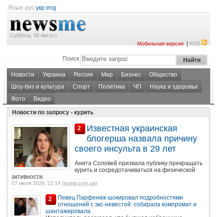
Язык:
рус
укр
eng
Суббота, 08 Август
|
Мобильная версия
RSS
Поиск
Новости
Украина
Россия
Мир
Бизнес
Общество
Шоу-биз и культура
Спорт
Политика
ЧП
Наука и здоровье
Фото
Видео
Новости по запросу - курить
Известная украинская
2
блогерша назвала причину
своего инсульта в 29 лет
Анита Соловей призвала публику прекращать
курить и сосредотачиваться на физической
активности.
07 июля 2026, 22:14 (
ivona.com.ua
)
Певец Парфенюк шокировал подробностями
2
отношений с экс-невестой: собирала компромат и
шантажировала