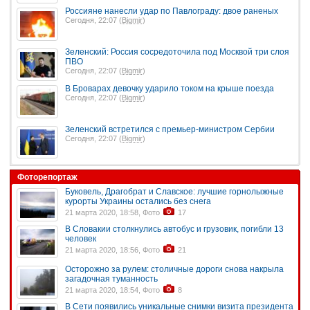
Россияне нанесли удар по Павлограду: двое раненых
Сегодня, 22:07 (
Bigmir
)
Зеленский: Россия сосредоточила под Москвой три слоя
ПВО
Сегодня, 22:07 (
Bigmir
)
В Броварах девочку ударило током на крыше поезда
Сегодня, 22:07 (
Bigmir
)
Зеленский встретился с премьер-министром Сербии
Сегодня, 22:07 (
Bigmir
)
Фоторепортаж
Буковель, Драгобрат и Славское: лучшие горнолыжные
курорты Украины остались без снега
21 марта 2020, 18:58, Фото
17
В Словакии столкнулись автобус и грузовик, погибли 13
человек
21 марта 2020, 18:56, Фото
21
Осторожно за рулем: столичные дороги снова накрыла
загадочная туманность
21 марта 2020, 18:54, Фото
8
В Сети появились уникальные снимки визита президента