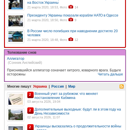
на Восток Украины
21 марта 2020, 18:53, Фото
14
Президенту Украины показали корабли НАТО в Одессе
21 марта 2020, 18:50, Фото
9
В России число погибших при наводнении достигло 20
человек
21 марта 2020, 18:48, Фото
12
Толкование снов
Аллигатор
(Сонник Английский)
Приснившийся аллигатор означает хитрого, коварного врага. Будьте
осторожны
Читать дальше
Многие пишут
Украина
|
Россия
|
Мир
Военный учет за рубежом: что меняет
2
постановление Кабмина
03 августа 2026, 19:04
Дополнительные выходные: будут ли в этом году на
2
День Независимости
02 августа 2026, 11:07
Украинцы высказались о продолжительности войны
2