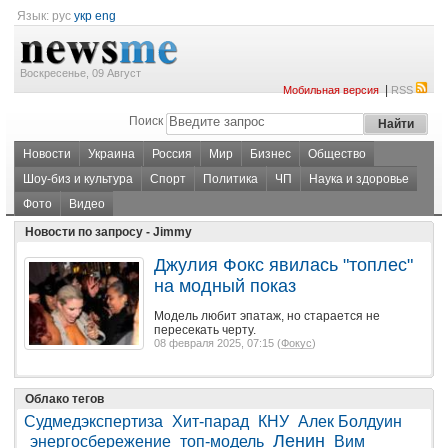
Язык:
рус
укр
eng
Воскресенье, 09 Август
|
Мобильная версия
RSS
Поиск
Новости
Украина
Россия
Мир
Бизнес
Общество
Шоу-биз и культура
Спорт
Политика
ЧП
Наука и здоровье
Фото
Видео
Новости по запросу - Jimmy
Джулия Фокс явилась "топлес"
на модный показ
Модель любит эпатаж, но старается не
пересекать черту.
08 февраля 2025, 07:15 (
Фокус
)
Облако тегов
Судмедэкспертиза
Хит-парад
КНУ
Алек Болдуин
Ленин
энергосбережение
топ-модель
Вим