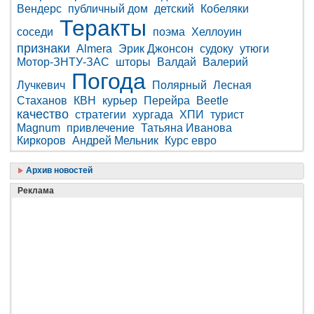
Вендерс
публичный дом
детский
Кобеляки
Теракты
соседи
поэма
Хеллоуин
признаки
Almera
Эрик Джонсон
судоку
утюги
Мотор-ЗНТУ-ЗАС
шторы
Валдай
Валерий
Погода
Лучкевич
Полярный
Лесная
Стаханов
КВН
курьер
Перейра
Beetle
качество
стратегии
хургада
ХПИ
турист
Magnum
привлечение
Татьяна Иванова
Киркоров
Андрей Мельник
Курс евро
Архив новостей
Реклама