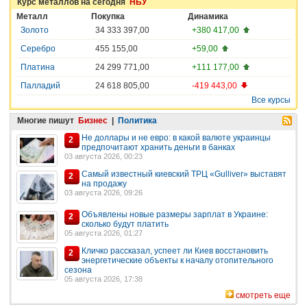
Курс металлов на сегодня
НБУ
Металл
Покупка
Динамика
Золото
34 333 397,00
+380 417,00
Серебро
455 155,00
+59,00
Платина
24 299 771,00
+111 177,00
Палладий
24 618 805,00
-419 443,00
Все курсы
Многие пишут
Бизнес
|
Политика
Не доллары и не евро: в какой валюте украинцы
2
предпочитают хранить деньги в банках
03 августа 2026, 00:23
Самый известный киевский ТРЦ «Gulliver» выставят
2
на продажу
03 августа 2026, 09:26
Объявлены новые размеры зарплат в Украине:
2
сколько будут платить
05 августа 2026, 01:27
Кличко рассказал, успеет ли Киев восстановить
2
энергетические объекты к началу отопительного
сезона
05 августа 2026, 17:38
смотреть еще