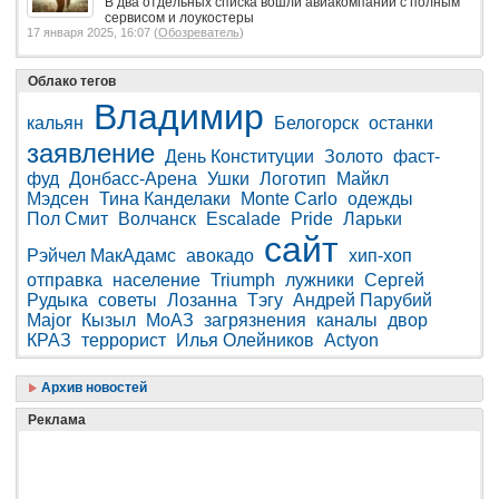
В два отдельных списка вошли авиакомпании с полным
сервисом и лоукостеры
17 января 2025, 16:07 (
Обозреватель
)
Облако тегов
Владимир
кальян
Белогорск
останки
заявление
День Конституции
Золото
фаст-
фуд
Донбасс-Арена
Ушки
Логотип
Майкл
Мэдсен
Тина Канделаки
Monte Carlo
одежды
Пол Смит
Волчанск
Escalade
Pride
Ларьки
сайт
Рэйчел МакАдамс
авокадо
хип-хоп
отправка
население
Triumph
лужники
Сергей
Рудыка
советы
Лозанна
Тэгу
Андрей Парубий
Major
Кызыл
МоАЗ
загрязнения
каналы
двор
КРАЗ
террорист
Илья Олейников
Actyon
Архив новостей
Реклама