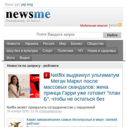
Язык:
рус
укр
eng
Понедельник, 10 Август
|
Мобильная версия
RSS
Поиск
Новости
Украина
Россия
Мир
Бизнес
Общество
Шоу-биз и культура
Спорт
Политика
ЧП
Наука и здоровье
Фото
Видео
Новости по запросу - рейтинги
Netflix выдвинул ультиматум
2
Меган Маркл после
массовых скандалов: жена
принца Гарри уже готовит "план
Б", чтобы не остаться без
Netflix может прекратить сотрудничество с герцогиней
16 ноября 2025, 13:35 (
Обозреватель
)
Какие авиакомпании самые безопасные в мире: свежий
рейтинг