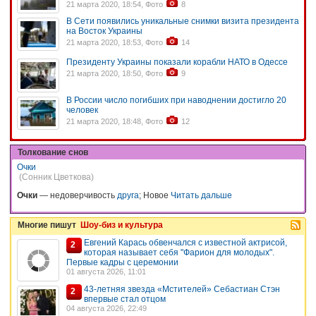
21 марта 2020, 18:54, Фото
8
В Сети появились уникальные снимки визита президента
на Восток Украины
21 марта 2020, 18:53, Фото
14
Президенту Украины показали корабли НАТО в Одессе
21 марта 2020, 18:50, Фото
9
В России число погибших при наводнении достигло 20
человек
21 марта 2020, 18:48, Фото
12
Толкование снов
Очки
(Сонник Цветкова)
Очки
— недоверчивость
друга
; Новое
Читать дальше
Многие пишут
Шоу-биз и культура
Евгений Карась обвенчался с известной актрисой,
2
которая называет себя "Фарион для молодых".
Первые кадры с церемонии
01 августа 2026, 11:01
43-летняя звезда «Мстителей» Себастиан Стэн
2
впервые стал отцом
04 августа 2026, 22:49