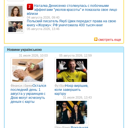
Наталка Денисенко столкнулась с побочными
2
эффектами "уколов красоты" и показала свое лицо
вблизи
04 августа 2026, 09:40
Польский писатель Якуб Цвек передаст права на свою
книгу «Жоржу»: РФ уничтожила 400 тысяч книг
05 августа 2026, 13:46
смотреть еще
Новини українською
31 июля 2026, 10:03
05 августа 2026, 12:59
Фінанси і банки
Остался
Футбол
Ноєр вирішив,
последний день: 1
коли завершить
августа у украинцев с
кар'єру
Дією могут исчезнуть
31 июля 2026, 13:43
деньги с карты
Шоу-бізнес
Вокальная