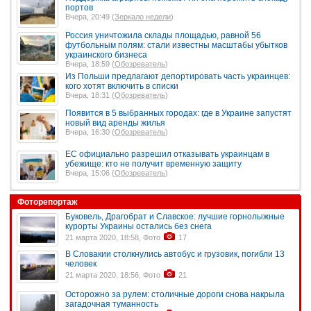
портов
Вчера, 20:49 (
Зеркало недели
)
Россия уничтожила склады площадью, равной 56
футбольным полям: стали известны масштабы убытков
украинского бизнеса
Вчера, 18:59 (
Обозреватель
)
Из Польши предлагают депортировать часть украинцев:
кого хотят включить в списки
Вчера, 18:31 (
Обозреватель
)
Появится в 5 выбранных городах: где в Украине запустят
новый вид аренды жилья
Вчера, 16:30 (
Обозреватель
)
ЕС официально разрешил отказывать украинцам в
убежище: кто не получит временную защиту
Вчера, 15:06 (
Обозреватель
)
Фоторепортаж
Буковель, Драгобрат и Славское: лучшие горнолыжные
курорты Украины остались без снега
21 марта 2020, 18:58, Фото
17
В Словакии столкнулись автобус и грузовик, погибли 13
человек
21 марта 2020, 18:56, Фото
21
Осторожно за рулем: столичные дороги снова накрыла
загадочная туманность