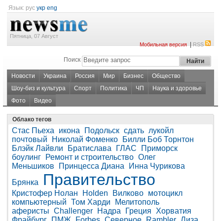
Язык:
рус
укр
eng
Пятница, 07 Август
|
Мобильная версия
RSS
Поиск
Новости
Украина
Россия
Мир
Бизнес
Общество
Шоу-биз и культура
Спорт
Политика
ЧП
Наука и здоровье
Фото
Видео
Облако тегов
Стас Пьеха
икона
Подольск
сдать
лукойл
почтовый
Николай Фоменко
Билли Боб Торнтон
Блэйк Лайвли
Братислава
ГЛАС
Приморск
боулинг
Ремонт и строительство
Олег
Меньшиков
Принцесса Диана
Инна Чурикова
Правительство
Брянка
Кристофер Нолан
Holden
Вилково
мотоцикл
компьютерный
Том Харди
Мелитополь
аферисты
Challenger
Надра
Греция
Хорватия
Фрайбург
ПМЖ
Forbes
Северное
Rambler
Лиза