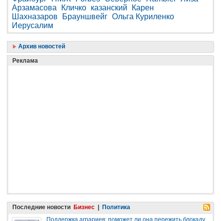
Арзамасова
Кличко
казанский
Карен
Шахназаров
Брауншвейг
Ольга Куриленко
Иерусалим
Архив новостей
Реклама
Последние новости
Бизнес
|
Политика
Поддержка аграриев: поможет ли она пережить блокаду