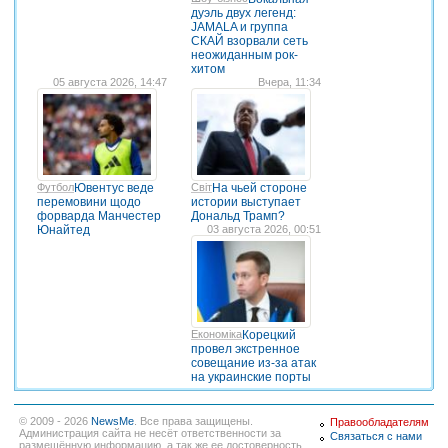
дуэль двух легенд:
JAMALA и группа
СКАЙ взорвали сеть
неожиданным рок-
хитом
05 августа 2026, 14:47
Вчера, 11:34
Футбол
Ювентус веде
Світ
На чьей стороне
перемовини щодо
истории выступает
форварда Манчестер
Дональд Трамп?
Юнайтед
03 августа 2026, 00:51
Економіка
Корецкий
провел экстренное
совещание из-за атак
на украинские порты
© 2009 - 2026
NewsMe
. Все права защищены.
Правообладателям
Администрация сайта не несёт ответственности за
Связаться с нами
размещённую информацию, а так же ее достоверность.