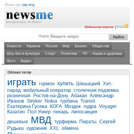
Язык:
рус
укр
eng
Воскресенье, 09 Август
|
Мобильная версия
RSS
Поиск
Новости
Украина
Россия
Мир
Бизнес
Общество
Шоу-биз и культура
Спорт
Политика
ЧП
Наука и здоровье
Фото
Видео
Облако тегов
играть
купить
гормон
Шишацкий
Хит-
парад
мобильный оператор
столичная подземка
розничная
Ростов-на-Дону
Абакан
Александр
Иванов
Stryker
Nokia
турбина
Transit
Екатерина Гусева
КОГА
Моздок
пудра
Voyager
Казатин
Пол Уокер
пекарь
липосакция
МВД
дешевые
турфирма
Пираты
Сергей
Рудыка
художник
XXL
обмена