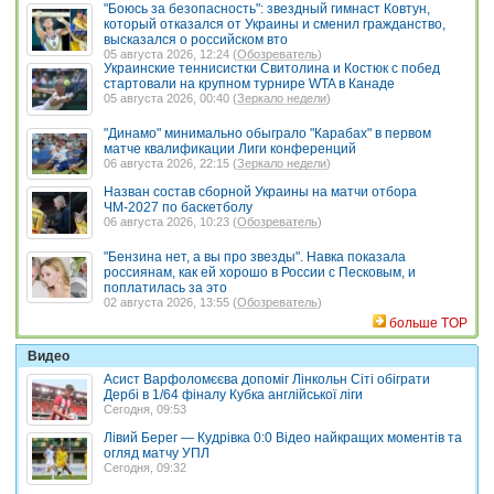
"Боюсь за безопасность": звездный гимнаст Ковтун,
который отказался от Украины и сменил гражданство,
высказался о российском вто
05 августа 2026, 12:24 (
Обозреватель
)
Украинские теннисистки Свитолина и Костюк с побед
стартовали на крупном турнире WTA в Канаде
05 августа 2026, 00:40 (
Зеркало недели
)
"Динамо" минимально обыграло "Карабах" в первом
матче квалификации Лиги конференций
06 августа 2026, 22:15 (
Зеркало недели
)
Назван состав сборной Украины на матчи отбора
ЧМ-2027 по баскетболу
06 августа 2026, 10:23 (
Обозреватель
)
"Бензина нет, а вы про звезды". Навка показала
россиянам, как ей хорошо в России с Песковым, и
поплатилась за это
02 августа 2026, 13:55 (
Обозреватель
)
больше TOP
Видео
Асист Варфоломєєва допоміг Лінкольн Сіті обіграти
Дербі в 1/64 фіналу Кубка англійської ліги
Сегодня, 09:53
Лівий Берег — Кудрівка 0:0 Відео найкращих моментів та
огляд матчу УПЛ
Сегодня, 09:32