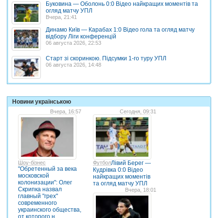
Буковина — Оболонь 0:0 Відео найкращих моментів та
огляд матчу УПЛ
Вчера, 21:41
Динамо Київ — Карабах 1:0 Відео гола та огляд матчу
відбору Ліги конференцій
06 августа 2026, 22:53
Старт зі скоринкою. Підсумки 1-го туру УПЛ
06 августа 2026, 14:48
Новини українською
Вчера, 16:57
Сегодня, 09:31
Шоу-бізнес
Футбол
Лівий Берег —
"Обретенный за века
Кудрівка 0:0 Відео
московской
найкращих моментів
колонизации": Олег
та огляд матчу УПЛ
Скрипка назвал
Вчера, 18:01
главный "грех"
современного
украинского общества,
от которого н