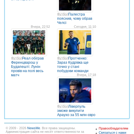
Футбол
Палестра
пояснив, чому обрав
Челсі
Вчера, 22:52
Сегодня, 11:10
Футбол
Реал обіграв
Футбол
Протченко:
Ференцварош у
Зараз Кудрівка ще
Будапешті: Лунін
точно у стані
провів на полі весь
побудови команди
матч
Вчера, 17:18
Футбол
Ліверпуль
зможе викупити
Араухо за 55 млн євро
© 2009 - 2026
NewsMe
. Все права защищены.
Правообладателям
Администрация сайта не несёт ответственности за
Связаться с нами