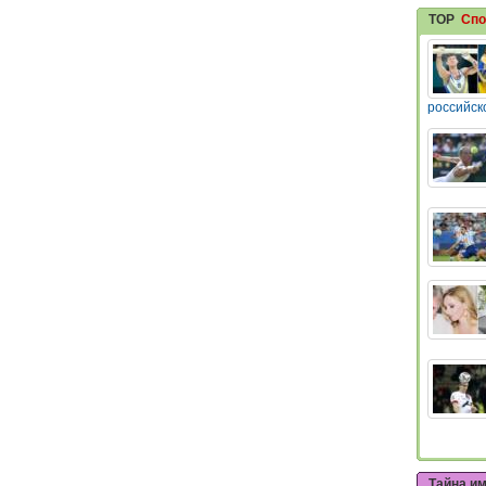
TOP
Спо
российск
Тайна и