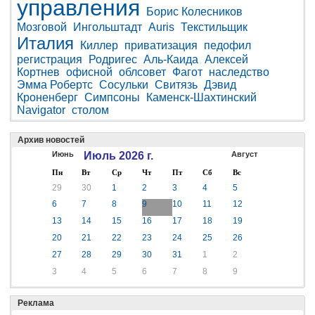
управления
Борис Колесников
Мозговой
Ингольштадт
Auris
Текстильщик
Италия
Киллер
приватизация
педофил
регистрация
Родригес
Аль-Каида
Алексей
Кортнев
офисной
облсовет
Фагот
наследство
Эмма Робертс
Сосульки
Свитязь
Дэвид
Кроненберг
Симпсоны
Каменск-Шахтинский
Navigator
столом
Архив новостей
Июнь
Июль 2026 г.
Август
Пн
Вт
Ср
Чт
Пт
Сб
Вс
29
30
1
2
3
4
5
6
7
8
9
10
11
12
13
14
15
16
17
18
19
20
21
22
23
24
25
26
27
28
29
30
31
1
2
3
4
5
6
7
8
9
Реклама