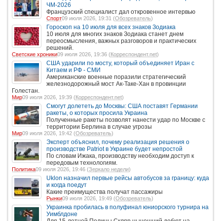
ЧМ-2026
Французский специалист дал откровенное интервью
Спорт
09 июля 2026, 19:31 (
Обозреватель
)
Гороскоп на 10 июля для всех знаков Зодиака
10 июля для многих знаков Зодиака станет днем
переосмысления, важных разговоров и практических
решений.
Светские хроники
09 июля 2026, 19:36 (
Корреспондент.net
)
США ударили по мосту, который объединяет Иран с
Китаем и РФ - СМИ
Американские военные поразили стратегический
железнодорожный мост Ак-Таке-Хан в провинции
Голестан.
Мир
09 июля 2026, 19:39 (
Корреспондент.net
)
Смогут долететь до Москвы: США поставят Германии
ракеты, о которых просила Украина
Полученные ракеты позволят нанести удар по Москве с
территории Берлина в случае угрозы
Мир
09 июля 2026, 19:42 (
Обозреватель
)
Эксперт объяснил, почему реализация решения о
производстве Patriot в Украине будет непростой
По словам Ижака, производству необходим доступ к
передовым технологиям.
Политика
09 июля 2026, 19:46 (
Зеркало недели
)
Uklon назначил первые рейсы автобусов за границу: куда
и когда поедут
Какие преимущества получат пассажиры
Рынки
09 июля 2026, 19:49 (
Обозреватель
)
Украинка пробилась в полуфинал юниорского турнира на
Уимблдоне
Для 15-летней Полины Скляр нынешний дебют на