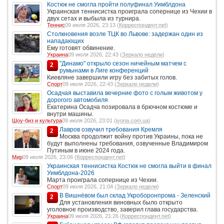
Костюк не смогла пройти полуфинал Уимблдона
Украинская теннисистка проиграла сопернице из Чехии в
двух сетах и выбыла из турнира.
Теннис
09 июля 2026, 23:13 (
Корреспондент.net
)
Столкновения возле ТЦК во Львове: задержан один из
нападающих
Ему готовят обвинение.
Украина
09 июля 2026, 22:43 (
Зеркало недели
)
"Динамо" открыло сезон ничейным матчем с
2
румынами в Лиге конференций
Киевляне завершили игру без забитых голов.
Спорт
09 июля 2026, 22:43 (
Зеркало недели
)
Осадчая выставила вечерние фото с голым животом у
дорогого автомобиля
Екатерина Осадча позировала в брючном костюме и
внутри машины.
Шоу-биз и культура
09 июля 2026, 23:01 (
ivona.com.ua
)
Лавров озвучил требования Кремля
2
Москва продолжит войну против Украины, пока не
будут выполнены требования, озвученные Владимиром
Путиным в июне 2024 года.
Мир
09 июля 2026, 23:06 (
Корреспондент.net
)
Украинская теннисистка Костюк не смогла выйти в финал
Уимблдона-2026
Марта проиграла сопернице из Чехии.
Спорт
09 июля 2026, 21:04 (
Зеркало недели
)
В Вишнёвом был склад Укроборонпрома - Зеленский
2
Для установления виновных было открыто
уголовное производство, заверил глава государства.
Украина
09 июля 2026, 21:26 (
Корреспондент.net
)