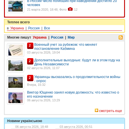
В России число погибших при наводнении достигло 20
человек
21 марта 2020, 18:48, Фото
12
Теплее всего
в
Украина
|
Россия
|
Все
Многие пишут
Украина
|
Россия
|
Мир
Военный учет за рубежом: что меняет
2
постановление Кабмина
03 августа 2026, 19:04
Дополнительные выходные: будут ли в этом году на
2
День Независимости
02 августа 2026, 11:07
Украинцы высказались о продолжительности войны
2
- опрос
Вчера, 15:32
Виктор Ющенко занял новую должность: что известно о
его назначении
06 августа 2026, 13:29
смотреть еще
Новини українською
06 августа 2026, 18:48
03 августа 2026, 00:51