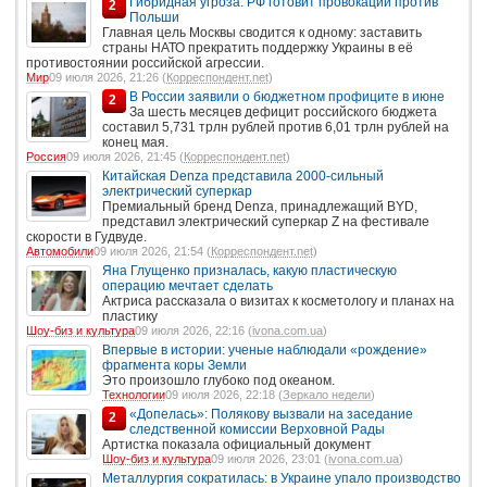
Гибридная угроза: РФ готовит провокации против
2
Польши
Главная цель Москвы сводится к одному: заставить
страны НАТО прекратить поддержку Украины в её
противостоянии российской агрессии.
Мир
09 июля 2026, 21:26 (
Корреспондент.net
)
В России заявили о бюджетном профиците в июне
2
За шесть месяцев дефицит российского бюджета
составил 5,731 трлн рублей против 6,01 трлн рублей на
конец мая.
Россия
09 июля 2026, 21:45 (
Корреспондент.net
)
Китайская Denza представила 2000-сильный
электрический суперкар
Премиальный бренд Denza, принадлежащий BYD,
представил электрический суперкар Z на фестивале
скорости в Гудвуде.
Автомобили
09 июля 2026, 21:54 (
Корреспондент.net
)
Яна Глущенко призналась, какую пластическую
операцию мечтает сделать
Актриса рассказала о визитах к косметологу и планах на
пластику
Шоу-биз и культура
09 июля 2026, 22:16 (
ivona.com.ua
)
Впервые в истории: ученые наблюдали «рождение»
фрагмента коры Земли
Это произошло глубоко под океаном.
Технологии
09 июля 2026, 22:18 (
Зеркало недели
)
«Допелась»: Полякову вызвали на заседание
2
следственной комиссии Верховной Рады
Артистка показала официальный документ
Шоу-биз и культура
09 июля 2026, 23:01 (
ivona.com.ua
)
Металлургия сократилась: в Украине упало производство