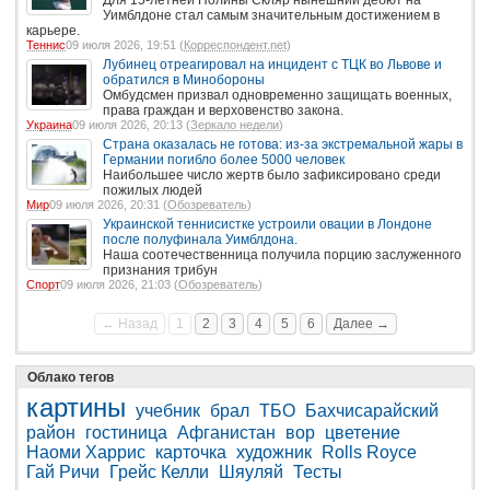
Уимблдоне стал самым значительным достижением в
карьере.
Теннис
09 июля 2026, 19:51 (
Корреспондент.net
)
Лубинец отреагировал на инцидент с ТЦК во Львове и
обратился в Минобороны
Омбудсмен призвал одновременно защищать военных,
права граждан и верховенство закона.
Украина
09 июля 2026, 20:13 (
Зеркало недели
)
Страна оказалась не готова: из-за экстремальной жары в
Германии погибло более 5000 человек
Наибольшее число жертв было зафиксировано среди
пожилых людей
Мир
09 июля 2026, 20:31 (
Обозреватель
)
Украинской теннисистке устроили овации в Лондоне
после полуфинала Уимблдона.
Наша соотечественница получила порцию заслуженного
признания трибун
Спорт
09 июля 2026, 21:03 (
Обозреватель
)
← Назад
1
2
3
4
5
6
Далее →
Облако тегов
картины
учебник
брал
ТБО
Бахчисарайский
район
гостиница
Афганистан
вор
цветение
Наоми Харрис
карточка
художник
Rolls Royce
Гай Ричи
Грейс Келли
Шяуляй
Тесты