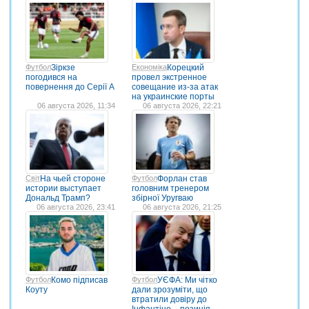
Футбол
Зіркзе
Економіка
Корецкий
погодився на
провел экстренное
повернення до Серії А
совещание из-за атак
на украинские порты
06 августа 2026, 11:34
06 августа 2026, 22:21
Світ
На чьей стороне
Футбол
Форлан став
истории выступает
головним тренером
Дональд Трамп?
збірної Уругваю
06 августа 2026, 23:41
06 августа 2026, 21:25
Футбол
Комо підписав
Футбол
УЄФА: Ми чітко
Коуту
дали зрозуміти, що
втратили довіру до