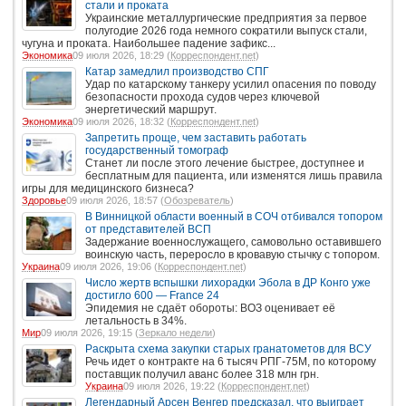
стали и проката
Украинские металлургические предприятия за первое
полугодие 2026 года немного сократили выпуск стали,
чугуна и проката. Наибольшее падение зафикс...
Экономика
09 июля 2026, 18:29 (
Корреспондент.net
)
Катар замедлил производство СПГ
Удар по катарскому танкеру усилил опасения по поводу
безопасности прохода судов через ключевой
энергетический маршрут.
Экономика
09 июля 2026, 18:32 (
Корреспондент.net
)
Запретить проще, чем заставить работать
государственный томограф
Станет ли после этого лечение быстрее, доступнее и
бесплатным для пациента, или изменятся лишь правила
игры для медицинского бизнеса?
Здоровье
09 июля 2026, 18:57 (
Обозреватель
)
В Винницкой области военный в СОЧ отбивался топором
от представителей ВСП
Задержание военнослужащего, самовольно оставившего
воинскую часть, переросло в кровавую стычку с топором.
Украина
09 июля 2026, 19:06 (
Корреспондент.net
)
Число жертв вспышки лихорадки Эбола в ДР Конго уже
достигло 600 — France 24
Эпидемия не сдаёт обороты: ВОЗ оценивает её
летальность в 34%.
Мир
09 июля 2026, 19:15 (
Зеркало недели
)
Раскрыта схема закупки старых гранатометов для ВСУ
Речь идет о контракте на 6 тысяч РПГ-75М, по которому
поставщик получил аванс более 318 млн грн.
Украина
09 июля 2026, 19:22 (
Корреспондент.net
)
Легендарный Арсен Венгер предсказал, что выиграет