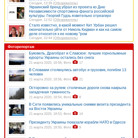
Сегодня, 13:39 (
Обозреватель
)
Украинский бренд убрал из проекта ко Дню
Независимости спортсмена-фаната российской
культуры: Георгий Гудзь язвительно отреагиро
Сегодня, 12:52 (
Обозреватель
)
Стало известно, в какой момент Кит Урбан решил
окончательно уйти от Николь Кидман и как на самом
деле относится к ее новому "ром
Сегодня, 10:44 (
Обозреватель
)
Фоторепортаж
Буковель, Драгобрат и Славское: лучшие горнолыжные
курорты Украины остались без снега
21 марта 2020, 18:58, Фото
17
В Словакии столкнулись автобус и грузовик, погибли 13
человек
21 марта 2020, 18:56, Фото
21
Осторожно за рулем: столичные дороги снова накрыла
загадочная туманность
21 марта 2020, 18:54, Фото
8
В Сети появились уникальные снимки визита президента
на Восток Украины
21 марта 2020, 18:53, Фото
14
Президенту Украины показали корабли НАТО в Одессе
21 марта 2020, 18:50, Фото
9