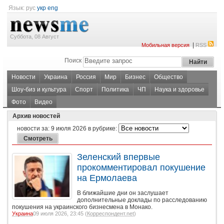
Язык:
рус
укр
eng
Суббота, 08 Август
|
Мобильная версия
RSS
Поиск
Новости
Украина
Россия
Мир
Бизнес
Общество
Шоу-биз и культура
Спорт
Политика
ЧП
Наука и здоровье
Фото
Видео
Архив новостей
новости за:
9 июля 2026
в рубрике:
Зеленский впервые
прокомментировал покушение
на Ермолаева
В ближайшие дни он заслушает
дополнительные доклады по расследованию
покушения на украинского бизнесмена в Монако.
Украина
09 июля 2026, 23:45 (
Корреспондент.net
)