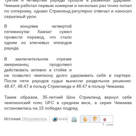
Третий и четвертый раунды прошли в разменах ударами.
Чимаев работал первым номером и несколько раз точно попал
по сопернику, однако Стрикленд регулярно отвечал и наносил
серьезный урон.
В концовке четвертой
пятиминутки Хамзат сумел
провести перевод, что стало
одним из ключевых эпизодов
раунда.
В заключительном отрезке
американец продолжил
действовать активно в стойке и
не позволял чемпиону долго удерживать себя в партере.
После пяти раундов судьи вынесли раздельное решение:
48:47, 48:47 в пользу Стриклаеда и 48:47 в пользу Чимаева.
Таким образом, 35-летний Шон Стрикленд вернул себе
чемпионский пояс UFC в среднем весе, а серия Чимаева
остановилась на 15 победах подряд.
0
Источник:
Обозреватель
0