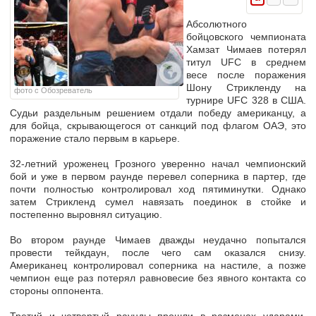
Абсолютного
бойцовского чемпионата
Хамзат Чимаев
потерял
титул UFC в среднем
весе после поражения
Шону Стрикленду
на
фото с Обозреватель
турнире UFC 328 в США.
Судьи раздельным решением отдали победу американцу, а
для бойца, скрывающегося от санкций под флагом ОАЭ, это
поражение стало первым в карьере.
32-летний уроженец Грозного уверенно начал чемпионский
бой и уже в первом раунде перевел соперника в партер, где
почти полностью контролировал ход пятиминутки. Однако
затем Стрикленд сумел навязать поединок в стойке и
постепенно выровнял ситуацию.
Во втором раунде Чимаев дважды неудачно попытался
провести тейкдаун, после чего сам оказался снизу.
Американец контролировал соперника на настиле, а позже
чемпион еще раз потерял равновесие без явного контакта со
стороны оппонента.