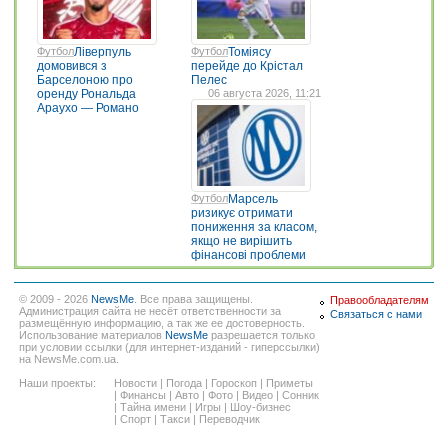
Футбол
Ліверпуль
Футбол
Томіясу
домовився з
перейде до Крістал
Барселоною про
Пелес
оренду Рональда
06 августа 2026, 11:21
Араухо — Романо
Футбол
Марсель
ризикує отримати
пониження за класом,
якщо не вирішить
фінансові проблеми
© 2009 - 2026
NewsMe
. Все права защищены.
Правообладателям
Администрация сайта не несёт ответственности за
Связаться с нами
размещённую информацию, а так же ее достоверность.
Использование материалов
NewsMe
разрешается только
при условии ссылки (для интернет-изданий - гиперссылки)
на NewsMe.com.ua.
Наши проекты:
Новости
|
Погода
|
Гороскоп
|
Приметы
|
Финансы
|
Авто
|
Фото
|
Видео
|
Сонник
|
Тайна имени
|
Игры
|
Шоу-бизнес
|
Спорт
|
Такси
|
Переводчик