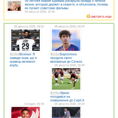
56-летняя Мария Бурмака раскрыла правду о личной
жизни, которую держит в секрете, и объяснила, почему
ее пугают советские фильмы
04 августа 2026, 15:30
смотреть еще
05 августа 2026, 18:52
06 августа 2026, 00:43
Футбол
Возінья: Я
Футбол
Барселона
завжди знав, що я
продала свого
гравець великого
вихованця до Сельти
клубу
06 августа 2026, 18:48
Футбол
Зіркзе
погодився на
повернення до Серії А
Сегодня, 00:34
05 августа 2026, 19:25