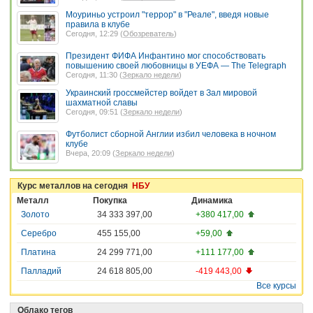
Моуриньо устроил "террор" в "Реале", введя новые
правила в клубе
Сегодня, 12:29 (
Обозреватель
)
Президент ФИФА Инфантино мог способствовать
повышению своей любовницы в УЕФА — The Telegraph
Сегодня, 11:30 (
Зеркало недели
)
Украинский гроссмейстер войдет в Зал мировой
шахматной славы
Сегодня, 09:51 (
Зеркало недели
)
Футболист сборной Англии избил человека в ночном
клубе
Вчера, 20:09 (
Зеркало недели
)
Курс металлов на сегодня
НБУ
Металл
Покупка
Динамика
Золото
34 333 397,00
+380 417,00
Серебро
455 155,00
+59,00
Платина
24 299 771,00
+111 177,00
Палладий
24 618 805,00
-419 443,00
Все курсы
Облако тегов