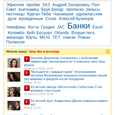
Эфиопия
пробки
ЗАЗ
Андрей Запорожец
Пол
Смит
вьетнамец
Брук Шилдс
прописка
рельсы
лестницы
Курган-Тюбе
Чанаккале
одноклассник
духи
врожденные
Cruze
Алексей Кузнецов
Банки
телефоны
Коста
Гродно
JAC
Excel
Коломбо
Кейт Босуорт
Orlando
Вторая лига
аквапарк
Юрты
Місто
ТЕТ
томске
Роман
Полански
Многие пишут
Шоу-биз и культура
Наталка Денисенко столкнулась с побочными
2
эффектами "уколов красоты" и показала свое лицо
вблизи
04 августа 2026, 09:40
"Молодеете с каждым годом". Неузнаваемая
2
Наталья Могилевская поразила поклонников лицом
без макияжа и фигурой после похудения
Вчера, 10:32
43-летняя звезда «Мстителей» Себастиан Стэн
2
впервые стал отцом
04 августа 2026, 22:49
53-летний брат Анджелины Джоли совершил каминг-
2
аут
Вчера, 10:10