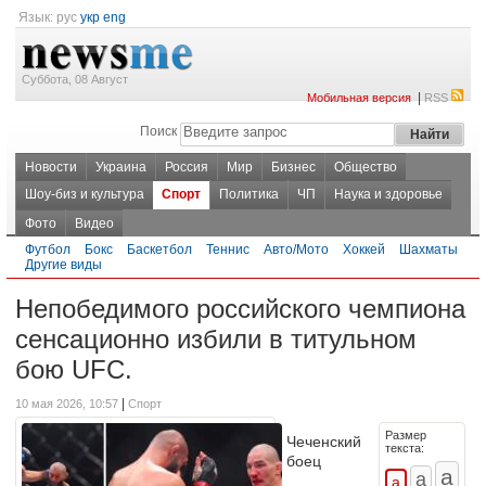
Язык:
рус
укр
eng
Суббота, 08 Август
|
Мобильная версия
RSS
Поиск
Новости
Украина
Россия
Мир
Бизнес
Общество
Шоу-биз и культура
Спорт
Политика
ЧП
Наука и здоровье
Фото
Видео
Футбол
Бокс
Баскетбол
Теннис
Авто/Мото
Хоккей
Шахматы
Другие виды
Непобедимого российского чемпиона
сенсационно избили в титульном
бою UFC.
|
10 мая 2026, 10:57
Спорт
Размер
Чеченский
текста:
боец