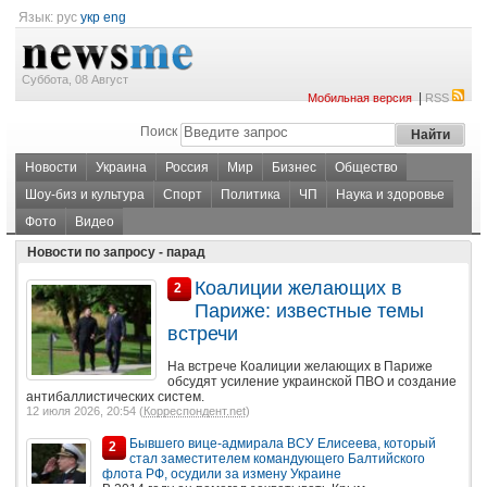
Язык:
рус
укр
eng
Суббота, 08 Август
|
Мобильная версия
RSS
Поиск
Новости
Украина
Россия
Мир
Бизнес
Общество
Шоу-биз и культура
Спорт
Политика
ЧП
Наука и здоровье
Фото
Видео
Новости по запросу - парад
Коалиции желающих в
2
Париже: известные темы
встречи
На встрече Коалиции желающих в Париже
обсудят усиление украинской ПВО и создание
антибаллистических систем.
12 июля 2026, 20:54 (
Корреспондент.net
)
Бывшего вице-адмирала ВСУ Елисеева, который
2
стал заместителем командующего Балтийского
флота РФ, осудили за измену Украине