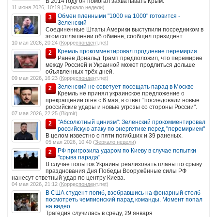
В 2014 году он помогал захватывать Крым.
11 июня 2026, 10:19 (
Зеркало недели
)
Обмен пленными "1000 на 1000" готовится -
3
Зеленский
Соединенные Штаты Америки выступили посредником в
этом соглашении об обмене, сообщил президент.
10 мая 2026, 20:24 (
Корреспондент.net
)
Кремль прокомментировал продление перемирия
2
Ранее Дональд Трамп предположил, что перемирие
между Россией и Украиной может продлиться дольше
объявленных трёх дней.
09 мая 2026, 16:23 (
Корреспондент.net
)
Зеленский не советует посещать парад в Москве
2
Кремль не принял украинское предложение о
прекращении огня с 6 мая, в ответ "последовали новые
российские удары и новые угрозы со стороны России".
07 мая 2026, 22:25 (
Bigmir
)
"Абсолютный цинизм": Зеленский прокомментировал
2
российскую атаку по энергетике перед "перемирием"
В целом известно о пяти погибших и 39 раненых.
05 мая 2026, 10:40 (
Зеркало недели
)
РФ пригрозила ударом по Киеву в случае попытки
2
"срыва парада"
В случае попыток Украины реализовать планы по срыву
празднования Дня Победы Вооружённые силы РФ
нанесут ответный удар по центру Киева.
04 мая 2026, 21:12 (
Корреспондент.net
)
В США студент погиб, взобравшись на фонарный столб
посмотреть чемпионский парад команды. Момент попал
на видео
Трагедия случилась в среду, 29 января