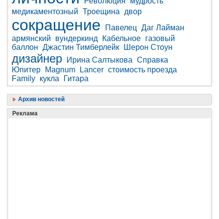
Революция
мудрость
медикаментозный
Троещина
двор
сокращение
Павелец
Даг Лайман
армянский
вундеркинд
Кабельное
газовый
баллон
Джастин Тимберлейк
Шерон Стоун
дизайнер
Ирина Салтыкова
Справка
Юпитер
Magnum
Lancer
стоимость проезда
Family
кукла
Гитара
Архив новостей
Реклама