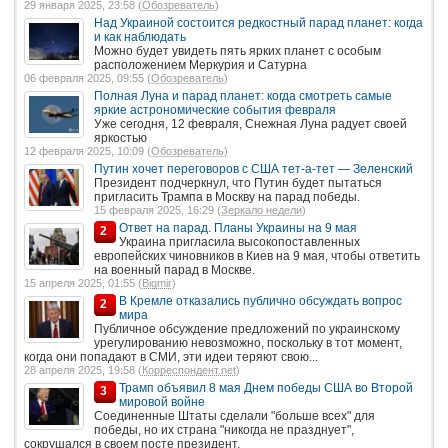
29 января 2025, 23:58 (
Обозреватель
)
Над Украиной состоится редкостный парад планет: когда
и как наблюдать
Можно будет увидеть пять ярких планет с особым
расположением Меркурия и Сатурна
06 февраля 2025, 09:55 (
Обозреватель
)
Полная Луна и парад планет: когда смотреть самые
яркие астрономические события февраля
Уже сегодня, 12 февраля, Снежная Луна радует своей
яркостью
12 февраля 2025, 10:09 (
Обозреватель
)
Путин хочет переговоров с США тет-а-тет — Зеленский
Президент подчеркнул, что Путин будет пытаться
пригласить Трампа в Москву на парад победы.
15 февраля 2025, 16:29 (
Зеркало недели
)
Ответ на парад. Планы Украины на 9 мая
2
Украина пригласила высокопоставленных
европейских чиновников в Киев на 9 мая, чтобы ответить
на военный парад в Москве.
15 апреля 2025, 01:55 (
Bigmir
)
В Кремле отказались публично обсуждать вопрос
2
мира
Публичное обсуждение предложений по украинскому
урегулированию невозможно, поскольку в тот момент,
когда они попадают в СМИ, эти идеи теряют свою...
28 апреля 2025, 19:58 (
Корреспондент.net
)
Трамп объявил 8 мая Днем победы США во Второй
3
мировой войне
Соединенные Штаты сделали "больше всех" для
победы, но их страна "никогда не празднует",
сокрушался в своем посте президент.