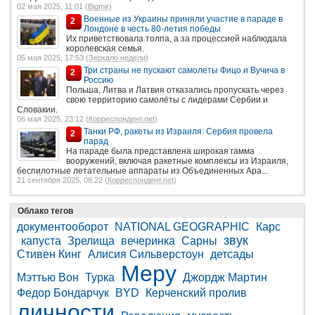
02 мая 2025, 11:01 (
Bigmir
)
Военные из Украины приняли участие в параде в
2
Лондоне в честь 80-летия победы
Их приветствовала толпа, а за процессией наблюдала
королевская семья.
05 мая 2025, 17:53 (
Зеркало недели
)
Три страны не пускают самолеты Фицо и Вучича в
2
Россию
Польша, Литва и Латвия отказались пропускать через
свою территорию самолёты с лидерами Сербии и
Словакии.
06 мая 2025, 23:12 (
Корреспондент.net
)
Танки РФ, ракеты из Израиля: Сербия провела
2
парад
На параде была представлена широкая гамма
вооружений, включая ракетные комплексы из Израиля,
беспилотные летательные аппараты из Объединенных Ара...
21 сентября 2025, 08:22 (
Корреспондент.net
)
Облако тегов
документооборот
NATIONAL GEOGRAPHIC
Карс
звук
капуста
Зрелища
вечеринка
Сарны
Стивен Кинг
Алисия Сильверстоун
детсады
Меру
Мэттью Вон
Турка
Джордж Мартин
Федор Бондарчук
BYD
Керченский пролив
личности