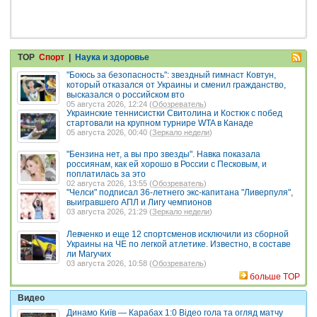
TOP
Спорт
|
Наука и здоровье
"Боюсь за безопасность": звездный гимнаст Ковтун,
который отказался от Украины и сменил гражданство,
высказался о российском вто
05 августа 2026, 12:24 (
Обозреватель
)
Украинские теннисистки Свитолина и Костюк с побед
стартовали на крупном турнире WTA в Канаде
05 августа 2026, 00:40 (
Зеркало недели
)
"Бензина нет, а вы про звезды". Навка показала
россиянам, как ей хорошо в России с Песковым, и
поплатилась за это
02 августа 2026, 13:55 (
Обозреватель
)
"Челси" подписал 36-летнего экс-капитана "Ливерпуля",
выигравшего АПЛ и Лигу чемпионов
03 августа 2026, 21:29 (
Зеркало недели
)
Левченко и еще 12 спортсменов исключили из сборной
Украины на ЧЕ по легкой атлетике. Известно, в составе
ли Магучих
03 августа 2026, 10:58 (
Обозреватель
)
больше TOP
Видео
Динамо Київ — Карабах 1:0 Відео гола та огляд матчу