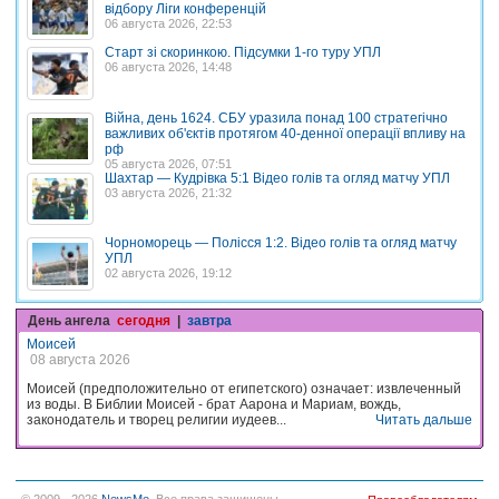
відбору Ліги конференцій
06 августа 2026, 22:53
Старт зі скоринкою. Підсумки 1-го туру УПЛ
06 августа 2026, 14:48
Війна, день 1624. СБУ уразила понад 100 стратегічно
важливих об'єктів протягом 40-денної операції впливу на
рф
05 августа 2026, 07:51
Шахтар — Кудрівка 5:1 Відео голів та огляд матчу УПЛ
03 августа 2026, 21:32
Чорноморець — Полісся 1:2. Відео голів та огляд матчу
УПЛ
02 августа 2026, 19:12
День ангела
сегодня
|
завтра
Моисей
08 августа 2026
Моисей (предположительно от египетского) означает: извлеченный
из воды. В Библии Моисей - брат Аарона и Мариам, вождь,
законодатель и творец религии иудеев...
Читать дальше
© 2009 - 2026
NewsMe
. Все права защищены.