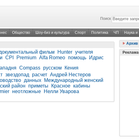
Поиск
знес
Общество
Шоу-биз и культура
Спорт
Политика
ЧП
Наука и
Архив 
документальный фильм
Hunter
учителя
Реклама
и
CPI
Premium
Alfa Romeo
помощь
Идрис
Западня
Compass
русском
Кения
т
звездопад
расчет
Андрей Нестеров
оводство
данных
Международный женский
ский район
приметы
Красное
кабины
mier
неотложные
Нелли Уварова