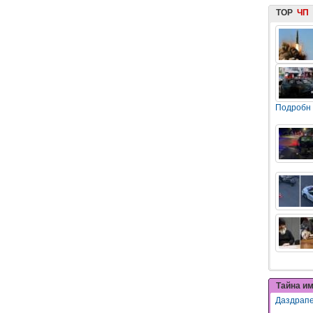
TOP
ЧП
Подробн
Тайна и
Даздрап