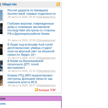
|
Общество
Россия ударила по Киевщине
баллистикой: первые подробности
05 августа 2026, 00:35 (
Обозреватель
)
Глубокие воронки, поврежденные
дома и сгоревшие автомобили:
последствия обстрела со стороны
РФ в Дарницком районе Киева.
01 августа 2026, 12:06 (
Обозреватель
)
В Луцке под колесами Audi погиб
десятиклассник: убийца-студент
ехал на красный свет на бешеной
скорости. Видео 18+
01 августа 2026, 22:07 (
Обозреватель
)
В Киеве на Васильковской
произошло ДТП: погиб
мотоциклист.
02 августа 2026, 15:42 (
Обозреватель
)
Клирик УПЦ (МП) корректировал
обстрелы Донецкой области: как
наказали агента ФСБ
06 августа 2026, 18:47 (
Обозреватель
)
больше TOP
мени
ерма