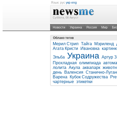
Язык:
рус
укр
eng
Суббота, 08 Август
Новости
Украина
Россия
Мир
Би
Облако тегов
Мерил Стрип
Тайга
Мэриленд
Агата Кристи
Ивановка
картинк
Украина
Эльба
Артур 
Прохладная
олимпиада
автома
лолита
Акула
аквапарк
животн
день
Валенсия
Станично-Луган
Варена
Кубок Содружества
Pre
чартерные
этикетки