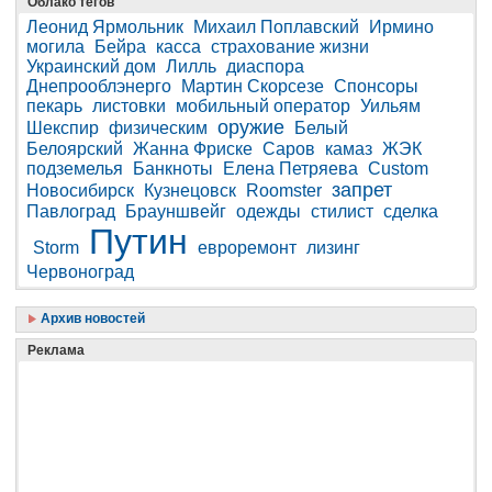
Облако тегов
Леонид Ярмольник
Михаил Поплавский
Ирмино
могила
Бейра
касса
страхование жизни
Украинский дом
Лилль
диаспора
Днепрооблэнерго
Мартин Скорсезе
Спонсоры
пекарь
листовки
мобильный оператор
Уильям
оружие
Шекспир
физическим
Белый
Белоярский
Жанна Фриске
Саров
камаз
ЖЭК
подземелья
Банкноты
Елена Петряева
Custom
запрет
Новосибирск
Кузнецовск
Roomster
Павлоград
Брауншвейг
одежды
стилист
сделка
Путин
Storm
евроремонт
лизинг
Червоноград
Архив новостей
Реклама