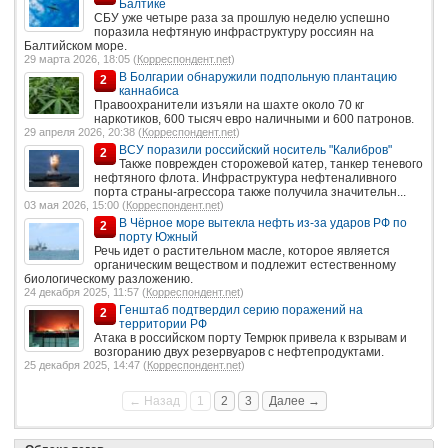
Балтике
СБУ уже четыре раза за прошлую неделю успешно
поразила нефтяную инфраструктуру россиян на
Балтийском море.
29 марта 2026, 18:05 (
Корреспондент.net
)
В Болгарии обнаружили подпольную плантацию
2
каннабиса
Правоохранители изъяли на шахте около 70 кг
наркотиков, 600 тысяч евро наличными и 600 патронов.
29 апреля 2026, 20:38 (
Корреспондент.net
)
ВСУ поразили российский носитель "Калибров"
2
Также поврежден сторожевой катер, танкер теневого
нефтяного флота. Инфраструктура нефтеналивного
порта страны-агрессора также получила значительн...
03 мая 2026, 15:00 (
Корреспондент.net
)
В Чёрное море вытекла нефть из-за ударов РФ по
2
порту Южный
Речь идет о растительном масле, которое является
органическим веществом и подлежит естественному
биологическому разложению.
24 декабря 2025, 11:57 (
Корреспондент.net
)
Генштаб подтвердил серию поражений на
2
территории РФ
Атака в российском порту Темрюк привела к взрывам и
возгоранию двух резервуаров с нефтепродуктами.
25 декабря 2025, 14:47 (
Корреспондент.net
)
← Назад
1
2
3
Далее →