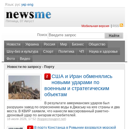
Язык:
рус
укр
eng
Пятница, 07 Август
|
Мобильная версия
RSS
Поиск
Новости
Украина
Россия
Мир
Бизнес
Общество
Шоу-биз и культура
Спорт
Политика
ЧП
Наука и здоровье
Фото
Видео
Новости по запросу - Порту
США и Иран обменялись
2
новыми ударами по
военным и стратегическим
объектам
В результате американских ударов был
разрушен завод по опреснению воды в Джаську на юге страны и два
моста. В КВИР заявили, что нанесли массированный ракетно-
дроновый удар по ангарам истребителей.
18 июля 2026, 17:52 (
Корреспондент.net
)
В порту Констанца в Румынии взорвался морской
2