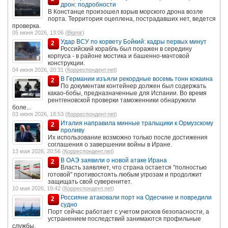
дрон: подробности
В Констанце произошел взрыв морского дрона возле
порта. Территория оцеплена, пострадавших нет, ведется
проверка.
05 июня 2026, 13:06 (
Bigmir
)
Удар ВСУ по корвету Бойкий: кадры первых минут
2
Российский корабль был поражен в середину
корпуса - в районе мостика и башенно-мачтовой
конструкции.
04 июня 2026, 20:31 (
Корреспондент.net
)
В Германии изъяли рекордные восемь тонн кокаина
2
По документам контейнер должен был содержать
какао-бобы, предназначенные для Испании. Во время
рентгеновской проверки таможенники обнаружили
боле...
03 июня 2026, 18:53 (
Корреспондент.net
)
Италия направила минные тральщики к Ормузскому
2
проливу
Их использование возможно только после достижения
соглашения о завершении войны в Иране.
13 мая 2026, 20:56 (
Корреспондент.net
)
В ОАЭ заявили о новой атаке Ирана
2
Власть заявляет, что страна остается "полностью
готовой" противостоять любым угрозам и продолжит
защищать свой суверенитет.
10 мая 2026, 19:42 (
Корреспондент.net
)
Россияне атаковали порт на Одесчине и повредили
2
судно
Порт сейчас работает с учетом рисков безопасности, а
устранением последствий занимаются профильные
службы.