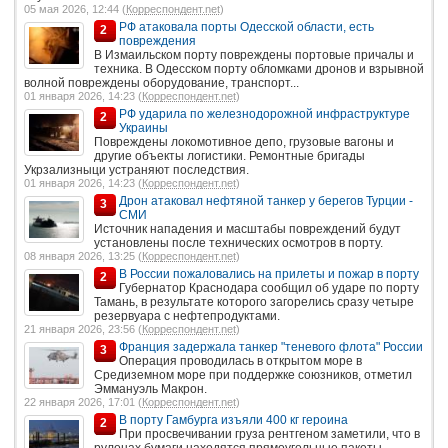
05 мая 2026, 12:44 (
Корреспондент.net
)
РФ атаковала порты Одесской области, есть
2
повреждения
В Измаильском порту повреждены портовые причалы и
техника. В Одесском порту обломками дронов и взрывной
волной повреждены оборудование, транспорт...
01 января 2026, 14:23 (
Корреспондент.net
)
РФ ударила по железнодорожной инфраструктуре
2
Украины
Повреждены локомотивное депо, грузовые вагоны и
другие объекты логистики. Ремонтные бригады
Укрзализныци устраняют последствия.
01 января 2026, 14:23 (
Корреспондент.net
)
Дрон атаковал нефтяной танкер у берегов Турции -
3
СМИ
Источник нападения и масштабы повреждений будут
установлены после технических осмотров в порту.
08 января 2026, 13:25 (
Корреспондент.net
)
В России пожаловались на прилеты и пожар в порту
2
Губернатор Краснодара сообщил об ударе по порту
Тамань, в результате которого загорелись сразу четыре
резервуара с нефтепродуктами.
21 января 2026, 23:56 (
Корреспондент.net
)
Франция задержала танкер "теневого флота" России
3
Операция проводилась в открытом море в
Средиземном море при поддержке союзников, отметил
Эммануэль Макрон.
22 января 2026, 17:01 (
Корреспондент.net
)
В порту Гамбурга изъяли 400 кг героина
2
При просвечивании груза рентгеном заметили, что в
рулонах бумаги находятся прямоугольные пакеты.