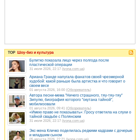
TOP
Шоу-биз и культура
Булитко показала лицо через полгода после
пластической операции
31 июля 2026, 22:17 (
ivona.com.ua
)
Ариана Гранде напугала фанатов своей чрезмерной
худобой: какой раньше была артистка и что говорит о
своем весе
01 августа 2026, 16:00 (
Обозреватель
)
Автора песни-мема "Ничего страшного, тяу-тяу-тяу"
Зипулю, биография которого "окутана тайной",
мобилизовали
01 августа 2026, 09:41 (
Обозреватель
)
«Имею право не показывать»: Гросу ответила на слухи о
тайной свадьбе с Полянским
31 июля 2026, 22:17 (
ivona.com.ua
)
Экс-жена Кличко поделилась редкими кадрами с дочерью
и младшим сыном
05 августа 2026, 22:21 (
ivona.com.ua
)