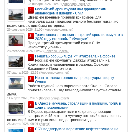
28 января 2026, 20:49 (
Корреспондент.net
)
Российский дрон кружил над французским
2
авианосцем в Швеции - СМИ
Шведские военные приняли контрмеры для
нейтрализации «подозрительного беспилотника», но
позже связь с ним была потеряна.
26 февраля 2026, 21:00 (
Корреспондент.net
)
Трамп снова заговорил за третий срок, потому что в
2
2020 году его якобы "обманули"
Правда, третий президентский срок в США -
неконституционный.
28 февраля 2026, 08:52 (
Зеркало недели
)
Генштаб сообщил, где РФ атаковала на фронте
2
Российские оккупанты дважды атаковали на
Краматорском направлении в районах Орехово-
Василевки и Предтечного.
07 марта 2026, 12:35 (
Корреспондент.net
)
Иран атаковал топливные резервуары в порту
2
Омана
Работа крупнейшего морского порта Омана - Салала -
приостановлена. Над ним поднимаются густые столбы
дыма.
11 марта 2026, 20:05 (
Корреспондент.net
)
В Одессе мужчина, стрелявший в полицию, погиб в
2
ходе спецоперации
В Одессе правоохранители в ходе спецоперации
застрелили 45-летнего мужчину, который открыл огонь
по полицейским и скрывался в недостроенном здани...
26 марта 2026, 09:01 (
Bigmir
)
СБУ подтвердила поражение нефтетермнала на
2