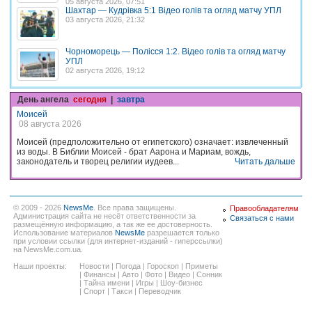
05 августа 2026, 07:51
Шахтар — Кудрівка 5:1 Відео голів та огляд матчу УПЛ
03 августа 2026, 21:32
Чорноморець — Полісся 1:2. Відео голів та огляд матчу
УПЛ
02 августа 2026, 19:12
День ангела
сегодня
|
завтра
Моисей
08 августа 2026
Моисей (предположительно от египетского) означает: извлеченный
из воды. В Библии Моисей - брат Аарона и Мариам, вождь,
законодатель и творец религии иудеев...
Читать дальше
© 2009 - 2026
NewsMe
. Все права защищены.
Правообладателям
Администрация сайта не несёт ответственности за
Связаться с нами
размещённую информацию, а так же ее достоверность.
Использование материалов
NewsMe
разрешается только
при условии ссылки (для интернет-изданий - гиперссылки)
на NewsMe.com.ua.
Наши проекты:
Новости
|
Погода
|
Гороскоп
|
Приметы
|
Финансы
|
Авто
|
Фото
|
Видео
|
Сонник
|
Тайна имени
|
Игры
|
Шоу-бизнес
|
Спорт
|
Такси
|
Переводчик