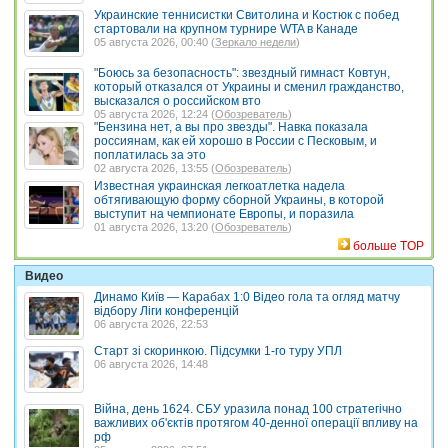
Украинские теннисистки Свитолина и Костюк с побед
стартовали на крупном турнире WTA в Канаде
05 августа 2026, 00:40 (
Зеркало недели
)
"Боюсь за безопасность": звездный гимнаст Ковтун,
который отказался от Украины и сменил гражданство,
высказался о российском вто
05 августа 2026, 12:24 (
Обозреватель
)
"Бензина нет, а вы про звезды". Навка показала
россиянам, как ей хорошо в России с Песковым, и
поплатилась за это
02 августа 2026, 13:55 (
Обозреватель
)
Известная украинская легкоатлетка надела
обтягивающую форму сборной Украины, в которой
выступит на чемпионате Европы, и поразила
01 августа 2026, 13:20 (
Обозреватель
)
больше TOP
Видео
Динамо Київ — Карабах 1:0 Відео гола та огляд матчу
відбору Ліги конференцій
06 августа 2026, 22:53
Старт зі скоринкою. Підсумки 1-го туру УПЛ
06 августа 2026, 14:48
Війна, день 1624. СБУ уразила понад 100 стратегічно
важливих об'єктів протягом 40-денної операції впливу на
рф