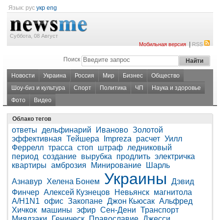
Язык:
рус
укр
eng
Суббота, 08 Август
|
Мобильная версия
RSS
Поиск
Новости
Украина
Россия
Мир
Бизнес
Общество
Шоу-биз и культура
Спорт
Политика
ЧП
Наука и здоровье
Фото
Видео
Облако тегов
ответы
дельфинарий
Иваново
Золотой
эффективная
Тейшера
Impreza
расчет
Уилл
Феррелл
трасса
стоп
штраф
ледниковый
период
создание
вырубка
продлить
электричка
квартиры
амброзия
Минирование
Шарль
Украины
Азнавур
Хелена Бонем
Дэвид
Финчер
Алексей Кузнецов
Невьянск
магнитола
A/H1N1
офис
Закопане
Джон Кьюсак
Альфред
Хичкок
машины
эфир
Сен-Дени
Транспорт
Миядзаки
Геническ
Православие
Джесси