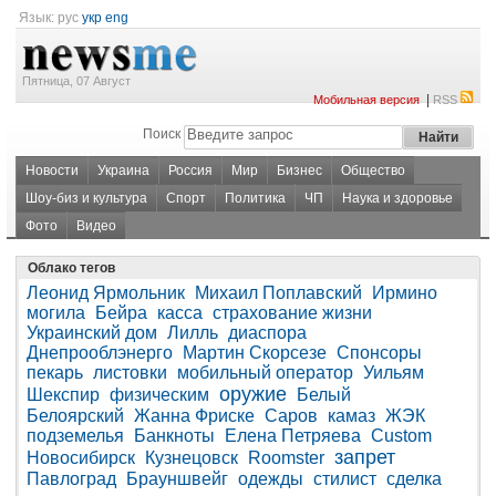
Язык:
рус
укр
eng
Пятница, 07 Август
|
Мобильная версия
RSS
Поиск
Новости
Украина
Россия
Мир
Бизнес
Общество
Шоу-биз и культура
Спорт
Политика
ЧП
Наука и здоровье
Фото
Видео
Облако тегов
Леонид Ярмольник
Михаил Поплавский
Ирмино
могила
Бейра
касса
страхование жизни
Украинский дом
Лилль
диаспора
Днепрооблэнерго
Мартин Скорсезе
Спонсоры
пекарь
листовки
мобильный оператор
Уильям
оружие
Шекспир
физическим
Белый
Белоярский
Жанна Фриске
Саров
камаз
ЖЭК
подземелья
Банкноты
Елена Петряева
Custom
запрет
Новосибирск
Кузнецовск
Roomster
Павлоград
Брауншвейг
одежды
стилист
сделка