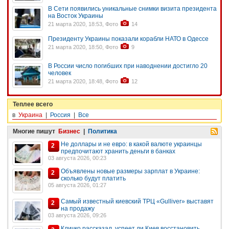
В Сети появились уникальные снимки визита президента
на Восток Украины
21 марта 2020, 18:53, Фото
14
Президенту Украины показали корабли НАТО в Одессе
21 марта 2020, 18:50, Фото
9
В России число погибших при наводнении достигло 20
человек
21 марта 2020, 18:48, Фото
12
Теплее всего
в
Украина
|
Россия
|
Все
Многие пишут
Бизнес
|
Политика
Не доллары и не евро: в какой валюте украинцы
2
предпочитают хранить деньги в банках
03 августа 2026, 00:23
Объявлены новые размеры зарплат в Украине:
2
сколько будут платить
05 августа 2026, 01:27
Самый известный киевский ТРЦ «Gulliver» выставят
2
на продажу
03 августа 2026, 09:26
Кличко рассказал, успеет ли Киев восстановить