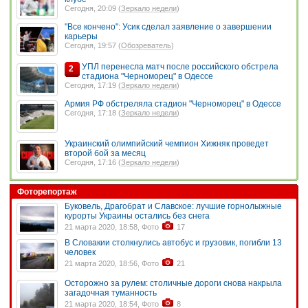
Сегодня, 20:09 (
Зеркало недели
)
"Все кончено": Усик сделал заявление о завершении
карьеры
Сегодня, 19:57 (
Обозреватель
)
УПЛ перенесла матч после российского обстрела
2
стадиона "Черноморец" в Одессе
Сегодня, 17:19 (
Зеркало недели
)
Армия РФ обстреляла стадион "Черноморец" в Одессе
Сегодня, 17:18 (
Зеркало недели
)
Украинский олимпийский чемпион Хижняк проведет
второй бой за месяц
Сегодня, 17:16 (
Зеркало недели
)
Фоторепортаж
Буковель, Драгобрат и Славское: лучшие горнолыжные
курорты Украины остались без снега
21 марта 2020, 18:58, Фото
17
В Словакии столкнулись автобус и грузовик, погибли 13
человек
21 марта 2020, 18:56, Фото
21
Осторожно за рулем: столичные дороги снова накрыла
загадочная туманность
21 марта 2020, 18:54, Фото
8