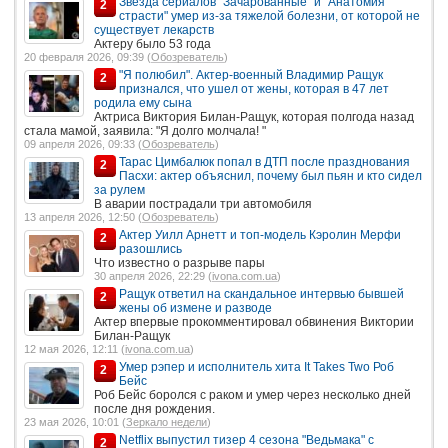
Звезда сериалов "Зачарованные" и "Анатомия
2
страсти" умер из-за тяжелой болезни, от которой не
существует лекарств
Актеру было 53 года
20 февраля 2026, 09:39 (
Обозреватель
)
"Я полюбил". Актер-военный Владимир Ращук
2
признался, что ушел от жены, которая в 47 лет
родила ему сына
Актриса Виктория Билан-Ращук, которая полгода назад
стала мамой, заявила: "Я долго молчала! "
09 апреля 2026, 09:33 (
Обозреватель
)
Тарас Цимбалюк попал в ДТП после празднования
2
Пасхи: актер объяснил, почему был пьян и кто сидел
за рулем
В аварии пострадали три автомобиля
13 апреля 2026, 12:50 (
Обозреватель
)
Актер Уилл Арнетт и топ-модель Кэролин Мерфи
2
разошлись
Что известно о разрыве пары
30 апреля 2026, 22:29 (
ivona.com.ua
)
Ращук ответил на скандальное интервью бывшей
2
жены об измене и разводе
Актер впервые прокомментировал обвинения Виктории
Билан-Ращук
12 мая 2026, 12:11 (
ivona.com.ua
)
Умер рэпер и исполнитель хита It Takes Two Роб
2
Бейс
Роб Бейс боролся с раком и умер через несколько дней
после дня рождения.
23 мая 2026, 10:01 (
Зеркало недели
)
Netflix выпустил тизер 4 сезона "Ведьмака" с
2