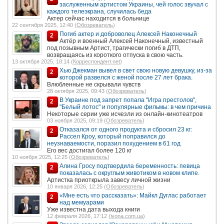
заслуженным артистом Украины, чей голос звучал с
каждого телеэкрана, случилась беда
Актер сейчас находится в больнице
22 сентября 2025, 12:40 (
Обозреватель
)
Погиб актер и доброволец Алексей Наконечный
2
Актёр и военный Алексей Наконечный, известный
под позывным Артист, трагически погиб в ДТП,
возвращаясь из короткого отпуска в свою часть.
13 октября 2025, 18:14 (
Корреспондент.net
)
Хью Джекман вывел в свет свою новую девушку, из-за
2
которой развелся с женой после 27 лет брака.
Влюбленные не скрывали чувств
28 октября 2025, 09:43 (
Обозреватель
)
В Украине под запрет попала "Игра престолов",
2
"Белый лотос" и популярные фильмы: в чем причина
Некоторые серии уже исчезли из онлайн-кинотеатров
03 ноября 2025, 09:19 (
Обозреватель
)
Отказался от одного продукта и сбросил 23 кг:
2
Рассел Кроу, который поправился до
неузнаваемости, поразил похудением в 61 год
Его вес достигал более 120 кг
10 ноября 2025, 12:25 (
Обозреватель
)
Алина Гросу подтвердила беременность: певица
2
показалась с округлым животиком в новом клипе.
Артистка приоткрыла завесу личной жизни
10 января 2026, 12:25 (
Обозреватель
)
«Мне есть что рассказать»: Майкл Дуглас работает
2
над мемуарами
Уже известна дата выхода книги
12 февраля 2026, 17:12 (
ivona.com.ua
)