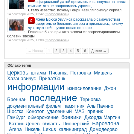
официальной датой премьеры и наткнулся на шквал
критики: что не понравилось украинц
Стало известно, почему Генри Кавилл покинул сериал
14 сентября 2025, 13:42 (
Обозреватель
)
Жена Брюса Уиллиса рассказала о самочувствии
2
смертельно больного актера и призналась, почему
чувствует себя лучше после его пере
Решение было принято в связи с прогрессированием
болезни звезды
14 сентября 2025, 17:00 (
Обозреватель
)
← Назад
1
2
3
4
5
6
Далее →
Облако тегов
Церковь
штамм
Писанка
Петровка
Мишель
Хазанавичус
Приватбанк
информации
изнасилование
Джон
последние
Бреннан
Терновка
документальный фильм
памятник
Аль Пачино
Шостка
Конотоп
удаленный
МАЗ
пряник
боевики
Гамбург
обморожение
Джордж Мартин
Барселона
Катрин Денев
область
Пионерский
Arena
Никель
Lexus
калининград
Домодедово