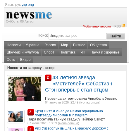
Язык:
рус
укр
eng
Суббота, 08 Август
|
Мобильная версия
RSS
Поиск
Новости
Украина
Россия
Мир
Бизнес
Общество
Шоу-биз и культура
Спорт
Политика
ЧП
Наука и здоровье
Фото
Видео
Новости по запросу - актер
43-летняя звезда
2
«Мстителей» Себастиан
Стэн впервые стал отцом
Первенца актеру родила Аннабель Уоллис
04 августа 2026, 22:49 (
ivona.com.ua
)
Брэд Питт и Инес де Рамон официально
2
подтвердили роман в Instagram
Пара посетила тайную свадьбу Тейлор Свифт
07 июля 2026, 13:39 (
ivona.com.ua
)
Риз Уизерспун вышла на красную дорожку с
2