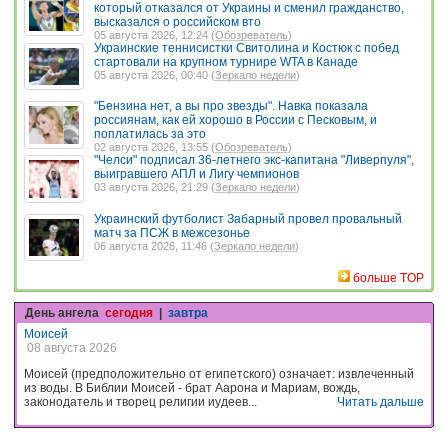
который отказался от Украины и сменил гражданство,
высказался о российском вто
05 августа 2026, 12:24 (
Обозреватель
)
Украинские теннисистки Свитолина и Костюк с побед
стартовали на крупном турнире WTA в Канаде
05 августа 2026, 00:40 (
Зеркало недели
)
"Бензина нет, а вы про звезды". Навка показала
россиянам, как ей хорошо в России с Песковым, и
поплатилась за это
02 августа 2026, 13:55 (
Обозреватель
)
"Челси" подписал 36-летнего экс-капитана "Ливерпуля",
выигравшего АПЛ и Лигу чемпионов
03 августа 2026, 21:29 (
Зеркало недели
)
Украинский футболист Забарный провел провальный
матч за ПСЖ в межсезонье
06 августа 2026, 11:46 (
Зеркало недели
)
больше TOP
День ангела
сегодня
|
завтра
Моисей
08 августа 2026
Моисей (предположительно от египетского) означает: извлеченный
из воды. В Библии Моисей - брат Аарона и Мариам, вождь,
законодатель и творец религии иудеев...
Читать дальше