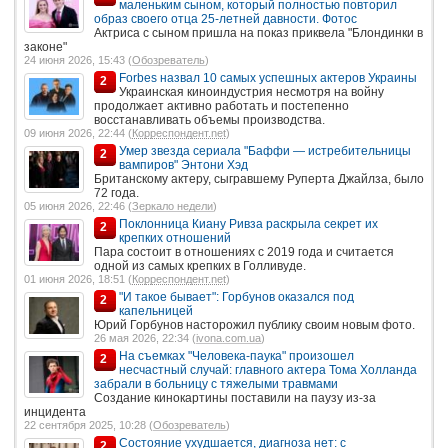
маленьким сыном, который полностью повторил
образ своего отца 25-летней давности. Фотос
Актриса с сыном пришла на показ приквела "Блондинки в
законе"
24 июня 2026, 15:43 (
Обозреватель
)
Forbes назвал 10 самых успешных актеров Украины
2
Украинская киноиндустрия несмотря на войну
продолжает активно работать и постепенно
восстанавливать объемы производства.
09 июня 2026, 22:44 (
Корреспондент.net
)
Умер звезда сериала "Баффи — истребительницы
2
вампиров" Энтони Хэд
Британскому актеру, сыгравшему Руперта Джайлза, было
72 года.
05 июня 2026, 22:46 (
Зеркало недели
)
Поклонница Киану Ривза раскрыла секрет их
2
крепких отношений
Пара состоит в отношениях с 2019 года и считается
одной из самых крепких в Голливуде.
01 июня 2026, 18:51 (
Корреспондент.net
)
"И такое бывает": Горбунов оказался под
2
капельницей
Юрий Горбунов насторожил публику своим новым фото.
26 мая 2026, 22:34 (
ivona.com.ua
)
На съемках "Человека-паука" произошел
2
несчастный случай: главного актера Тома Холланда
забрали в больницу с тяжелыми травмами
Создание кинокартины поставили на паузу из-за
инцидента
22 сентября 2025, 10:28 (
Обозреватель
)
Состояние ухудшается, диагноза нет: с
2