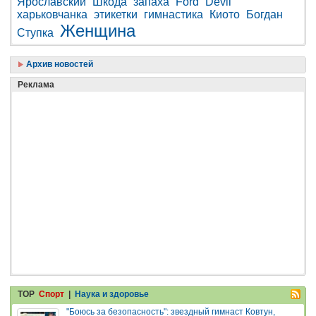
Ярославский
Шкода
запаха
Ford
Devil
харьковчанка
этикетки
гимнастика
Киото
Богдан
Женщина
Ступка
Архив новостей
Реклама
TOP
Спорт
|
Наука и здоровье
"Боюсь за безопасность": звездный гимнаст Ковтун,