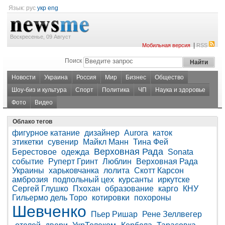
Язык:
рус
укр
eng
Воскресенье, 09 Август
|
Мобильная версия
RSS
Поиск
Новости
Украина
Россия
Мир
Бизнес
Общество
Шоу-биз и культура
Спорт
Политика
ЧП
Наука и здоровье
Фото
Видео
Облако тегов
фигурное катание
дизайнер
Aurora
каток
этикетки
сувенир
Майкл Манн
Тина Фей
Верховная Рада
Берестовое
одежда
Sonata
событие
Руперт Гринт
Люблин
Верховная Рада
Украины
харьковчанка
лолита
Скотт Карсон
амброзия
подпольный цех
курсанты
иркутске
Сергей Глушко
Пхохан
образование
карго
КНУ
Гильермо дель Торо
котировки
похороны
Шевченко
Пьер Ришар
Рене Зеллвегер