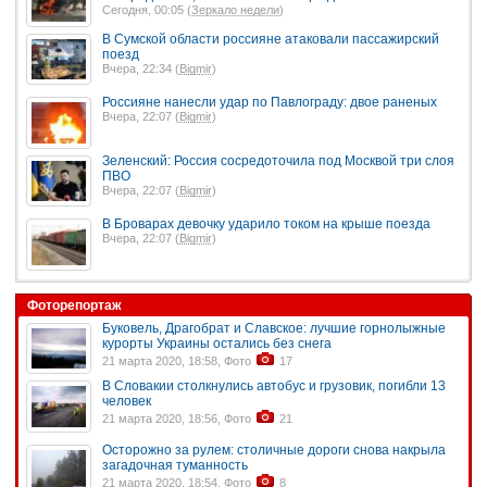
Сегодня, 00:05 (
Зеркало недели
)
В Сумской области россияне атаковали пассажирский
поезд
Вчера, 22:34 (
Bigmir
)
Россияне нанесли удар по Павлограду: двое раненых
Вчера, 22:07 (
Bigmir
)
Зеленский: Россия сосредоточила под Москвой три слоя
ПВО
Вчера, 22:07 (
Bigmir
)
В Броварах девочку ударило током на крыше поезда
Вчера, 22:07 (
Bigmir
)
Фоторепортаж
Буковель, Драгобрат и Славское: лучшие горнолыжные
курорты Украины остались без снега
21 марта 2020, 18:58, Фото
17
В Словакии столкнулись автобус и грузовик, погибли 13
человек
21 марта 2020, 18:56, Фото
21
Осторожно за рулем: столичные дороги снова накрыла
загадочная туманность
21 марта 2020, 18:54, Фото
8