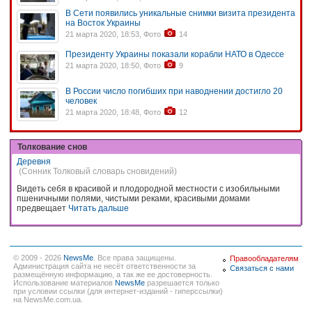
В Сети появились уникальные снимки визита президента
на Восток Украины
21 марта 2020, 18:53, Фото
14
Президенту Украины показали корабли НАТО в Одессе
21 марта 2020, 18:50, Фото
9
В России число погибших при наводнении достигло 20
человек
21 марта 2020, 18:48, Фото
12
Толкование снов
Деревня
(Сонник Толковый словарь сновидений)
Видеть себя в красивой и плодородной местности с изобильными
пшеничными полями, чистыми реками, красивыми домами
предвещает
Читать дальше
© 2009 - 2026
NewsMe
. Все права защищены.
Правообладателям
Администрация сайта не несёт ответственности за
Связаться с нами
размещённую информацию, а так же ее достоверность.
Использование материалов
NewsMe
разрешается только
при условии ссылки (для интернет-изданий - гиперссылки)
на NewsMe.com.ua.