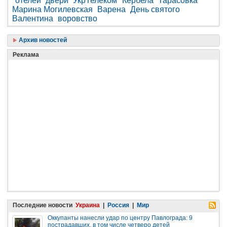
отелей
двери
УкрТелеком
Кербела
Тарасовка
Марина Могилевская
Варена
День святого
Валентина
воровство
Архив новостей
Реклама
Последние новости
Украина
|
Россия
|
Мир
Оккупанты нанесли удар по центру Павлограда: 9
пострадавших, в том числе четверо детей