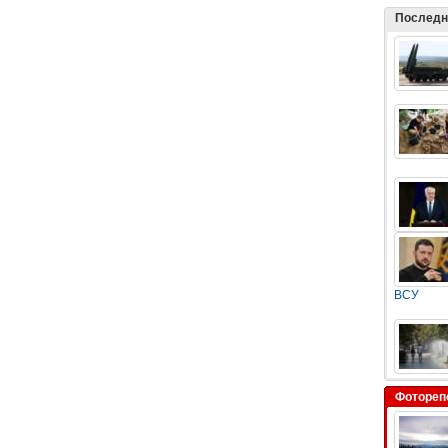
Последн
ВСУ
Фотореп