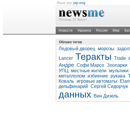
Язык:
рус
укр
eng
Пятница, 07 Август
Новости
Украина
Россия
Мир
Би
Облако тегов
Ледовый дворец
морозы
задол
Теракты
Lancer
Trade
Андре
Софи Марсо
Зоопарки
УПЦ
местные жители
мультики
металлолом
избиение
рукава
Коваль
игровые автоматы
Elan
дельфинарий
Сергей Сидорчук
данных
Вин Дизель