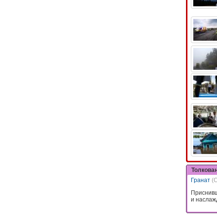
Толкова
Гранат
(
Приснивш
и наслаж