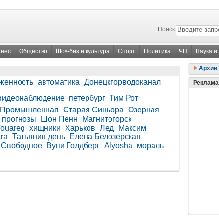
Поиск
знес
Общество
Шоу-биз и культура
Спорт
Политика
ЧП
Наука и
Архив 
женность
автоматика
Донецкгорводоканал
Реклама
видеонаблюдение
петербург
Тим Рот
Промышленная
Старая Синьора
Озерная
прогнозы
Шон Пенн
Магнитогорск
Touareg
хищники
Харьков
Лед
Максим
tra
Татьянин день
Елена Белозерская
Свободное
Вупи Голдберг
Alyosha
мораль