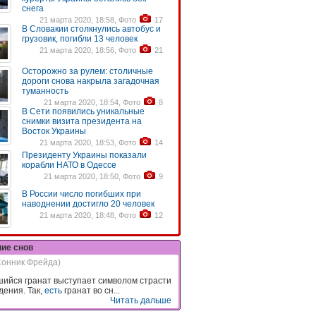
снега
21 марта 2020, 18:58, Фото
17
В Словакии столкнулись автобус и
грузовик, погибли 13 человек
21 марта 2020, 18:56, Фото
21
Осторожно за рулем: столичные
дороги снова накрыла загадочная
туманность
21 марта 2020, 18:54, Фото
8
В Сети появились уникальные
снимки визита президента на
Восток Украины
21 марта 2020, 18:53, Фото
14
Президенту Украины показали
корабли НАТО в Одессе
21 марта 2020, 18:50, Фото
9
В России число погибших при
наводнении достигло 20 человек
21 марта 2020, 18:48, Фото
12
ние снов
Сонник Фрейда)
ийся гранат выступает символом страсти
дения. Так,
есть
гранат во сн...
Читать дальше