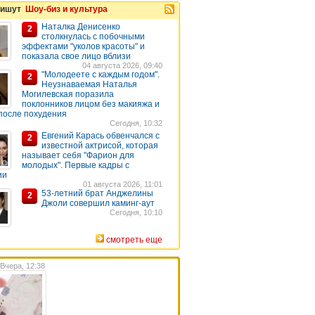
пишут
Шоу-биз и культура
Наталка Денисенко
2
столкнулась с побочными
эффектами "уколов красоты" и
показала свое лицо вблизи
04 августа 2026, 09:40
"Молодеете с каждым годом".
2
Неузнаваемая Наталья
Могилевская поразила
поклонников лицом без макияжа и
после похудения
Сегодня, 10:32
Евгений Карась обвенчался с
2
известной актрисой, которая
называет себя "Фарион для
молодых". Первые кадры с
ии
01 августа 2026, 11:01
53-летний брат Анджелины
2
Джоли совершил каминг-аут
Сегодня, 10:10
смотреть еще
Вчера, 12:38