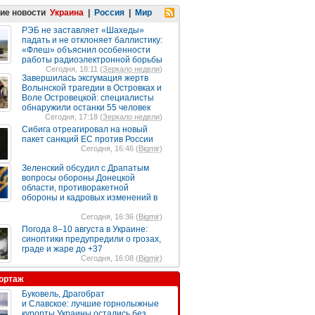
ие новости
Украина
|
Россия
|
Мир
РЭБ не заставляет «Шахеды»
падать и не отклоняет баллистику:
«Флеш» объяснил особенности
работы радиоэлектронной борьбы
Сегодня, 18:11 (
Зеркало недели
)
Завершилась эксгумация жертв
Волынской трагедии в Островках и
Воле Островецкой: специалисты
обнаружили останки 55 человек
Сегодня, 17:18 (
Зеркало недели
)
Сибига отреагировал на новый
пакет санкций ЕС против России
Сегодня, 16:46 (
Bigmir
)
Зеленский обсудил с Драпатым
вопросы обороны Донецкой
области, противоракетной
обороны и кадровых изменений в
Сегодня, 16:36 (
Bigmir
)
Погода 8–10 августа в Украине:
синоптики предупредили о грозах,
граде и жаре до +37
Сегодня, 16:08 (
Bigmir
)
ортаж
Буковель, Драгобрат
и Славское: лучшие горнолыжные
курорты Украины остались без