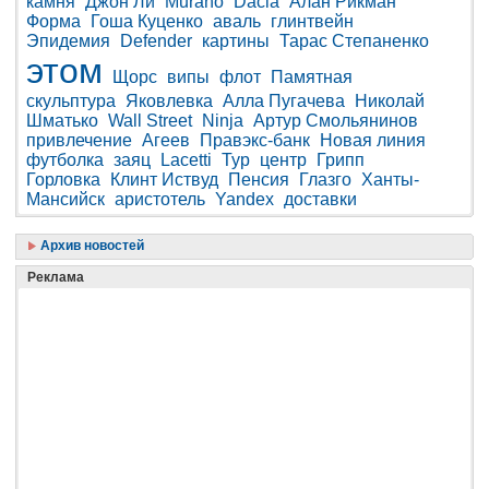
камня
Джон Ли
Murano
Dacia
Алан Рикман
Форма
Гоша Куценко
аваль
глинтвейн
Эпидемия
Defender
картины
Тарас Степаненко
этом
Щорс
випы
флот
Памятная
скульптура
Яковлевка
Алла Пугачева
Николай
Шматько
Wall Street
Ninja
Артур Смольянинов
привлечение
Агеев
Правэкс-банк
Новая линия
футболка
заяц
Lacetti
Тур
центр
Грипп
Горловка
Клинт Иствуд
Пенсия
Глазго
Ханты-
Мансийск
аристотель
Yandex
доставки
Архив новостей
Реклама