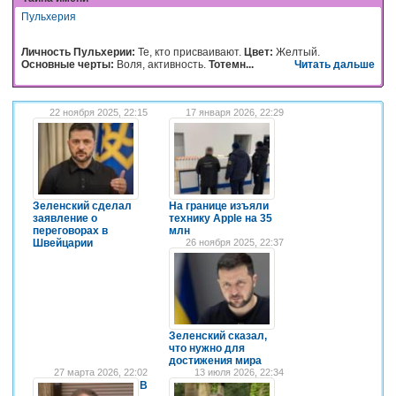
Пульхерия
Личность Пульхерии:
Те, кто присваивают.
Цвет:
Желтый.
Основные черты:
Воля, активность.
Тотемн...
Читать дальше
22 ноября 2025, 22:15
17 января 2026, 22:29
Зеленский сделал
На границе изъяли
заявление о
технику Apple на 35
переговорах в
млн
Швейцарии
26 ноября 2025, 22:37
Зеленский сказал,
что нужно для
достижения мира
27 марта 2026, 22:02
13 июля 2026, 22:34
В