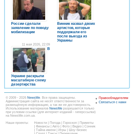
России сделали
Винник назвал двоих
заявление по поводу
артистов, которые
мобилизации
поддержали его
после выезда из
Украины
11 мая 2026, 22:09
В
Украине раскрыли
масштабную схему
дезертирства
© 2009 - 2026
NewsMe
. Все права защищены.
Правообладателям
Администрация сайта не несёт ответственности за
Связаться с нами
размещённую информацию, а так же ее достоверность.
Использование материалов
NewsMe
разрешается только
при условии ссылки (для интернет-изданий - гиперссылки)
на NewsMe.com.ua.
Наши проекты:
Новости
|
Погода
|
Гороскоп
|
Приметы
|
Финансы
|
Авто
|
Фото
|
Видео
|
Сонник
|
Тайна имени
|
Игры
|
Шоу-бизнес
|
Спорт
|
Такси
|
Переводчик