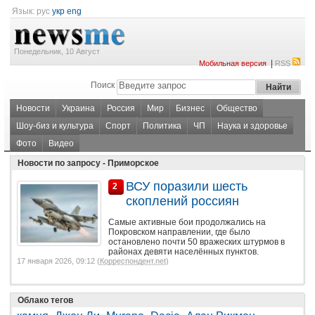
Язык:
рус
укр
eng
Понедельник, 10 Август
|
Мобильная версия
RSS
Поиск
Новости
Украина
Россия
Мир
Бизнес
Общество
Шоу-биз и культура
Спорт
Политика
ЧП
Наука и здоровье
Фото
Видео
Новости по запросу - Приморское
ВСУ поразили шесть
2
скоплений россиян
Самые активные бои продолжались на
Покровском направлении, где было
остановлено почти 50 вражеских штурмов в
районах девяти населённых пунктов.
17 января 2026, 09:12 (
Корреспондент.net
)
Облако тегов