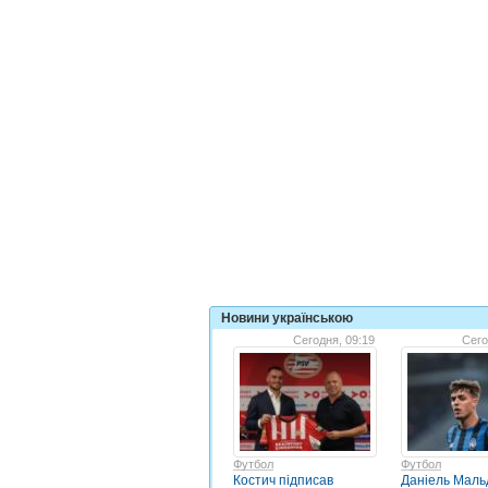
Новини українською
Сегодня, 09:19
Сего
Футбол
Футбол
Костич підписав
Даніель Мальд