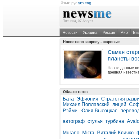
Язык:
рус
укр
eng
Пятница, 07 Август
Новости
Украина
Россия
Мир
Би
Новости по запросу - шаровые
Самая стар
планеты во
Новые данные по
древняя известна
Облако тегов
Бата
Эфиопия
Стратегия разв
Михаил Поплавский
лицей
Соф
Рэйми
Юлия Высоцкая
перево
автограф
стулья
турбина
Aval
Murano
Micra
Виталий Кличко