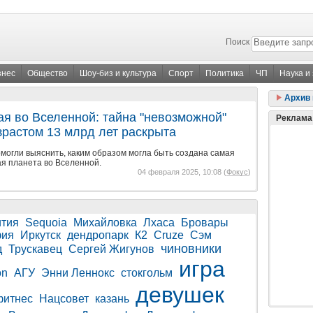
Поиск
знес
Общество
Шоу-биз и культура
Спорт
Политика
ЧП
Наука и
Архив 
ая во Вселенной: тайна "невозможной"
Реклама
зрастом 13 млрд лет раскрыта
могли выяснить, каким образом могла быть создана самая
я планета во Вселенной.
04 февраля 2025, 10:08 (
Фокус
)
ития
Sequoia
Михайловка
Лхаса
Бровары
ия
Иркутск
дендропарк
К2
Cruze
Сэм
чиновники
д
Трускавец
Сергей Жигунов
игра
on
АГУ
Энни Леннокс
стокгольм
девушек
фитнес
Нацсовет
казань