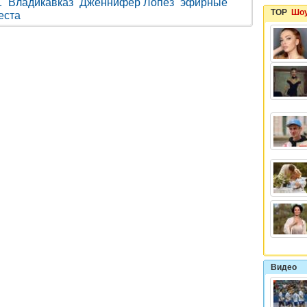
1
Владикавказ
Дженнифер Лопез
эфирные
TOP
Шоу
еста
Видео