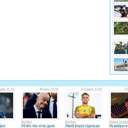
дня, 11:23
Вчера, 21:25
Сегодня, 17:27
Се
Футбол
Футбол
Наука та здо
іні
УЄФА: Ми чітко дали
Лівий Берег підписав
Як вибрати