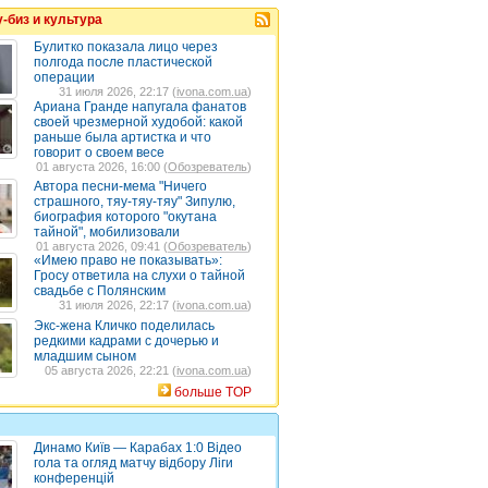
-биз и культура
Булитко показала лицо через
полгода после пластической
операции
31 июля 2026, 22:17 (
ivona.com.ua
)
Ариана Гранде напугала фанатов
своей чрезмерной худобой: какой
раньше была артистка и что
говорит о своем весе
01 августа 2026, 16:00 (
Обозреватель
)
Автора песни-мема "Ничего
страшного, тяу-тяу-тяу" Зипулю,
биография которого "окутана
тайной", мобилизовали
01 августа 2026, 09:41 (
Обозреватель
)
«Имею право не показывать»:
Гросу ответила на слухи о тайной
свадьбе с Полянским
31 июля 2026, 22:17 (
ivona.com.ua
)
Экс-жена Кличко поделилась
редкими кадрами с дочерью и
младшим сыном
05 августа 2026, 22:21 (
ivona.com.ua
)
больше TOP
Динамо Київ — Карабах 1:0 Відео
гола та огляд матчу відбору Ліги
конференцій