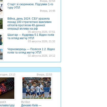
Вчера, 22:53
Старт зі скоринкою. Підсумки 1-го
туру УПЛ
Вчера, 14:48
Війна, день 1624. СБУ уразила
понад 100 стратегічно важливих
об'єктів протягом 40-денної
операції впливу на рф
05 августа 2026, 07:51
Шахтар — Кудрівка 5:1 Відео голів
та огляд матчу УПЛ
03 августа 2026, 21:32
Чорноморець — Полісся 1:2. Відео
голів та огляд матчу УПЛ
02 августа 2026, 19:12
годня, 13:13
Вчера, 22:53
ров'я
Футбол
 клавіатуру
Динамо Київ —