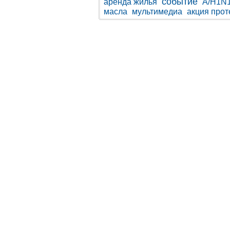
событие
аренда жилья
A/H1N
масла
мультимедиа
акция прот