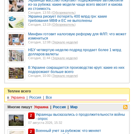
Украинцы массово покупают подержанные автомобили
из-за рубежа: какие модели чаще всего ввозят и какова
их стоимость
Сегодня, 13:55 (
Обозреватель
)
Украина рискует потерять 400 млрд грн: какие
требования МВФ и ЕС не выполнены
Сегодня, 13:19 (
Обозреватель
)
Минфин готовит налоговую реформу для ФЛП: что может
измениться
Сегодня, 12:08 (
Зеркало недели
)
НБУ четвертую неделю подряд продает более 1 млрд
долларов валюты
Сегодня, 11:44 (
Зеркало недели
)
В Украине сокращается производство круп: какие из них
подорожают больше всего
Сегодня, 10:00 (
Зеркало недели
)
Теплее всего
в
Украина
|
Россия
|
Все
Многие пишут
Украина
|
Россия
|
Мир
Украинцы высказались о продолжительности войны
2
- опрос
07 августа 2026, 15:32
Военный учет за рубежом: что меняет
2