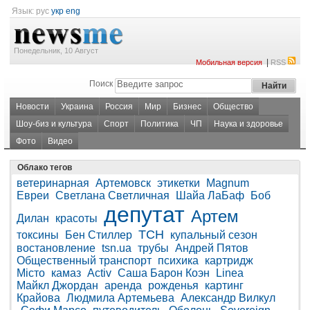
Язык:
рус
укр
eng
Понедельник, 10 Август
|
Мобильная версия
RSS
Поиск
Новости
Украина
Россия
Мир
Бизнес
Общество
Шоу-биз и культура
Спорт
Политика
ЧП
Наука и здоровье
Фото
Видео
Облако тегов
ветеринарная
Артемовск
этикетки
Magnum
Евреи
Светлана Светличная
Шайа ЛаБаф
Боб
депутат
Артем
Дилан
красоты
ТСН
токсины
Бен Стиллер
купальный сезон
востановление
tsn.ua
трубы
Андрей Пятов
Общественный транспорт
психика
картридж
Місто
камаз
Activ
Саша Барон Коэн
Linea
Майкл Джордан
аренда
рожденья
картинг
Крайова
Людмила Артемьева
Александр Вилкул