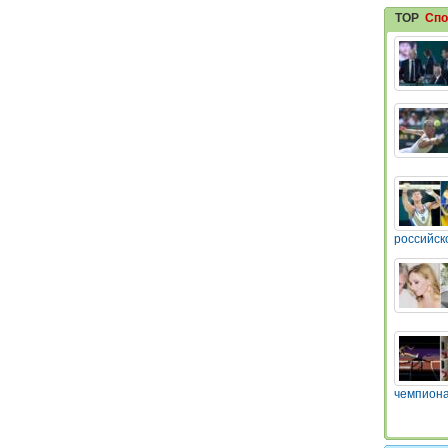
TOP
Спо
российск
чемпиона