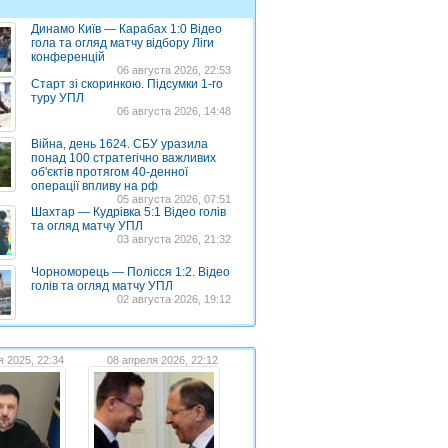
Динамо Київ — Карабах 1:0 Відео
гола та огляд матчу відбору Ліги
конференцій
06 августа 2026, 22:53
Старт зі скоринкою. Підсумки 1-го
туру УПЛ
06 августа 2026, 14:48
Війна, день 1624. СБУ уразила
понад 100 стратегічно важливих
об'єктів протягом 40-денної
операції впливу на рф
05 августа 2026, 07:51
Шахтар — Кудрівка 5:1 Відео голів
та огляд матчу УПЛ
03 августа 2026, 21:32
Чорноморець — Полісся 1:2. Відео
голів та огляд матчу УПЛ
02 августа 2026, 19:12
я 2025, 22:34
08 апреля 2026, 22:12