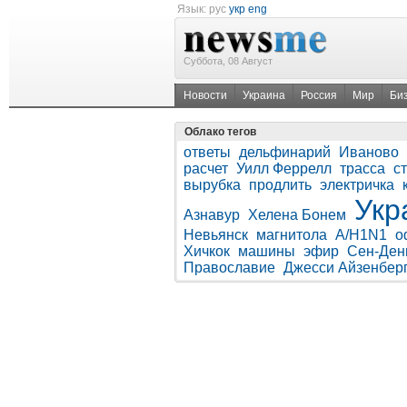
Язык:
рус
укр
eng
Суббота, 08 Август
Новости
Украина
Россия
Мир
Би
Облако тегов
ответы
дельфинарий
Иваново
расчет
Уилл Феррелл
трасса
с
вырубка
продлить
электричка
Укр
Азнавур
Хелена Бонем
Невьянск
магнитола
A/H1N1
о
Хичкок
машины
эфир
Сен-Ден
Православие
Джесси Айзенбер