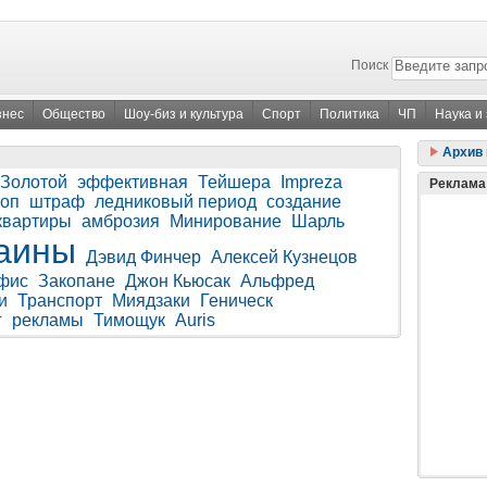
Поиск
знес
Общество
Шоу-биз и культура
Спорт
Политика
ЧП
Наука и
Архив 
Золотой
эффективная
Тейшера
Impreza
Реклама
топ
штраф
ледниковый период
создание
квартиры
амброзия
Минирование
Шарль
аины
Дэвид Финчер
Алексей Кузнецов
фис
Закопане
Джон Кьюсак
Альфред
и
Транспорт
Миядзаки
Геническ
г
рекламы
Тимощук
Auris