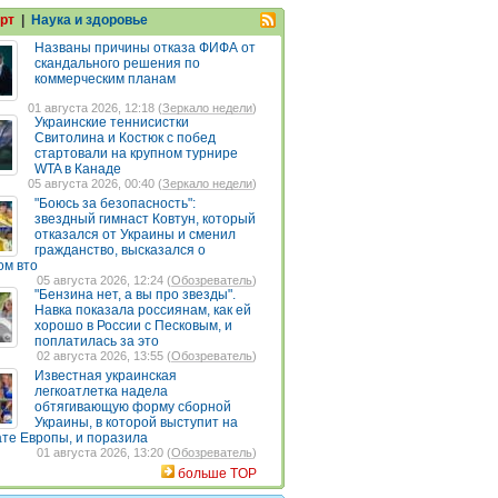
рт
|
Наука и здоровье
Названы причины отказа ФИФА от
скандального решения по
коммерческим планам
01 августа 2026, 12:18 (
Зеркало недели
)
Украинские теннисистки
Свитолина и Костюк с побед
стартовали на крупном турнире
WTA в Канаде
05 августа 2026, 00:40 (
Зеркало недели
)
"Боюсь за безопасность":
звездный гимнаст Ковтун, который
отказался от Украины и сменил
гражданство, высказался о
ом вто
05 августа 2026, 12:24 (
Обозреватель
)
"Бензина нет, а вы про звезды".
Навка показала россиянам, как ей
хорошо в России с Песковым, и
поплатилась за это
02 августа 2026, 13:55 (
Обозреватель
)
Известная украинская
легкоатлетка надела
обтягивающую форму сборной
Украины, в которой выступит на
те Европы, и поразила
01 августа 2026, 13:20 (
Обозреватель
)
больше TOP